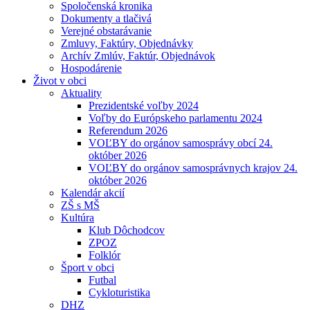
Spoločenská kronika
Dokumenty a tlačivá
Verejné obstarávanie
Zmluvy, Faktúry, Objednávky
Archív Zmlúv, Faktúr, Objednávok
Hospodárenie
Život v obci
Aktuality
Prezidentské voľby 2024
Voľby do Európskeho parlamentu 2024
Referendum 2026
VOĽBY do orgánov samosprávy obcí 24.
október 2026
VOĽBY do orgánov samosprávnych krajov 24.
október 2026
Kalendár akcií
ZŠ s MŠ
Kultúra
Klub Dôchodcov
ZPOZ
Folklór
Šport v obci
Futbal
Cykloturistika
DHZ