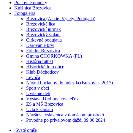
Pracovné ponuky
Knižnica Brezovica
Fotogaléria
Brezovica (Akcie, Výlety, Podujatia)
Brezovická lica
Brezovickí jurmak
Brezovický volant
Cirkevné podujatia
Darovanie krvi
Folklór Brezovica
Gmina CHORKOWKA (PL)
História futbal
Historické foto obce
Klub Dôchodcov
Levoča
Návrat bocianov do hniezda (Brezovica 2017)
Šport v obci
Uvítanie detí
Výstava Drobnochovateľov
ZŠ a MŠ Brezovica
Úcta k starším
Návšteva oslávenca v domácom prostredí
Povodne po prívalovom daždi 09.06.2024
Sväté omše