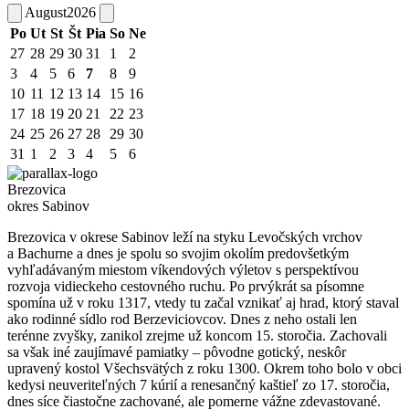
August
2026
Po
Ut
St
Št
Pia
So
Ne
27
28
29
30
31
1
2
3
4
5
6
7
8
9
10
11
12
13
14
15
16
17
18
19
20
21
22
23
24
25
26
27
28
29
30
31
1
2
3
4
5
6
Brezovica
okres Sabinov
Brezovica v okrese Sabinov leží na styku Levočských vrchov
a Bachurne a dnes je spolu so svojim okolím predovšetkým
vyhľadávaným miestom víkendových výletov s perspektívou
rozvoja vidieckeho cestovného ruchu. Po prvýkrát sa písomne
spomína už v roku 1317, vtedy tu začal vznikať aj hrad, ktorý staval
ako rodinné sídlo rod Berzeviciovcov. Dnes z neho ostali len
terénne zvyšky, zanikol zrejme už koncom 15. storočia. Zachovali
sa však iné zaujímavé pamiatky – pôvodne gotický, neskôr
upravený kostol Všechsvätých z roku 1300. Okrem toho bolo v obci
kedysi neuveriteľných 7 kúrií a renesančný kaštieľ zo 17. storočia,
dnes síce čiastočne zachované, ale pomerne vážne zdevastované.