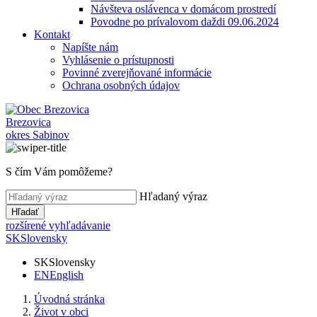
Návšteva oslávenca v domácom prostredí
Povodne po prívalovom daždi 09.06.2024
Kontakt
Napíšte nám
Vyhlásenie o prístupnosti
Povinné zverejňované informácie
Ochrana osobných údajov
Brezovica
okres Sabinov
S čím Vám pomôžeme?
Hľadaný výraz
Hľadať
rozšírené vyhľadávanie
SK
Slovensky
SK
Slovensky
EN
English
Úvodná stránka
Život v obci