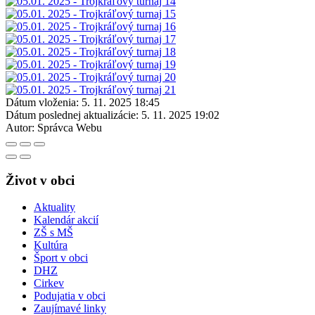
Dátum vloženia:
5. 11. 2025 18:45
Dátum poslednej aktualizácie:
5. 11. 2025 19:02
Autor:
Správca Webu
Život v obci
Aktuality
Kalendár akcií
ZŠ s MŠ
Kultúra
Šport v obci
DHZ
Cirkev
Podujatia v obci
Zaujímavé linky