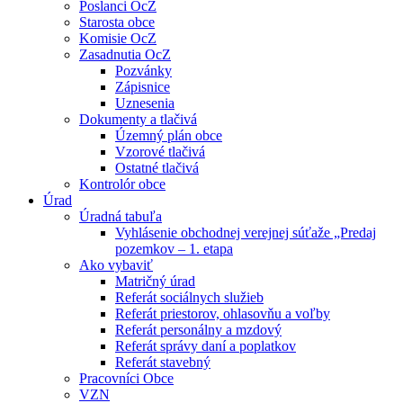
Poslanci OcZ
Starosta obce
Komisie OcZ
Zasadnutia OcZ
Pozvánky
Zápisnice
Uznesenia
Dokumenty a tlačivá
Územný plán obce
Vzorové tlačivá
Ostatné tlačivá
Kontrolór obce
Úrad
Úradná tabuľa
Vyhlásenie obchodnej verejnej súťaže „Predaj
pozemkov – 1. etapa
Ako vybaviť
Matričný úrad
Referát sociálnych služieb
Referát priestorov, ohlasovňu a voľby
Referát personálny a mzdový
Referát správy daní a poplatkov
Referát stavebný
Pracovníci Obce
VZN