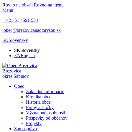
Rovno na obsah
Rovno na menu
Menu
+421 51 4591 554
obec@brezovicanadtorysou.sk
SK
Slovensky
SK
Slovensky
EN
English
Brezovica
okres Sabinov
Obec
Základné informácie
Kronika obce
História obce
Firmy a služby
Významné osobnosti
Príspevky od občanov
Projekty
Samospráva