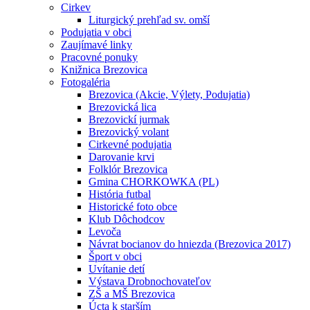
Cirkev
Liturgický prehľad sv. omší
Podujatia v obci
Zaujímavé linky
Pracovné ponuky
Knižnica Brezovica
Fotogaléria
Brezovica (Akcie, Výlety, Podujatia)
Brezovická lica
Brezovickí jurmak
Brezovický volant
Cirkevné podujatia
Darovanie krvi
Folklór Brezovica
Gmina CHORKOWKA (PL)
História futbal
Historické foto obce
Klub Dôchodcov
Levoča
Návrat bocianov do hniezda (Brezovica 2017)
Šport v obci
Uvítanie detí
Výstava Drobnochovateľov
ZŠ a MŠ Brezovica
Úcta k starším