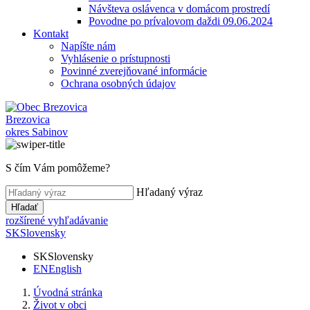
Návšteva oslávenca v domácom prostredí
Povodne po prívalovom daždi 09.06.2024
Kontakt
Napíšte nám
Vyhlásenie o prístupnosti
Povinné zverejňované informácie
Ochrana osobných údajov
Brezovica
okres Sabinov
S čím Vám pomôžeme?
Hľadaný výraz
Hľadať
rozšírené vyhľadávanie
SK
Slovensky
SK
Slovensky
EN
English
Úvodná stránka
Život v obci