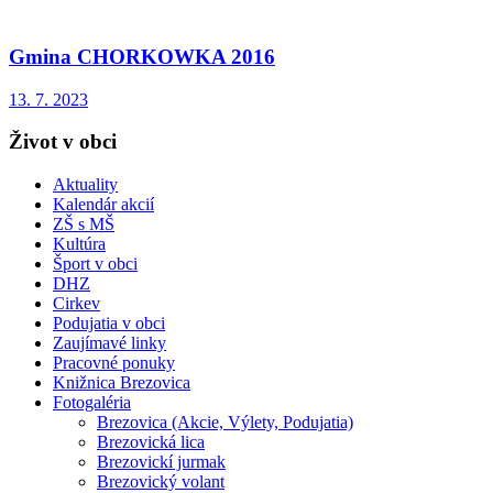
Gmina CHORKOWKA 2016
13. 7. 2023
Život v obci
Aktuality
Kalendár akcií
ZŠ s MŠ
Kultúra
Šport v obci
DHZ
Cirkev
Podujatia v obci
Zaujímavé linky
Pracovné ponuky
Knižnica Brezovica
Fotogaléria
Brezovica (Akcie, Výlety, Podujatia)
Brezovická lica
Brezovickí jurmak
Brezovický volant