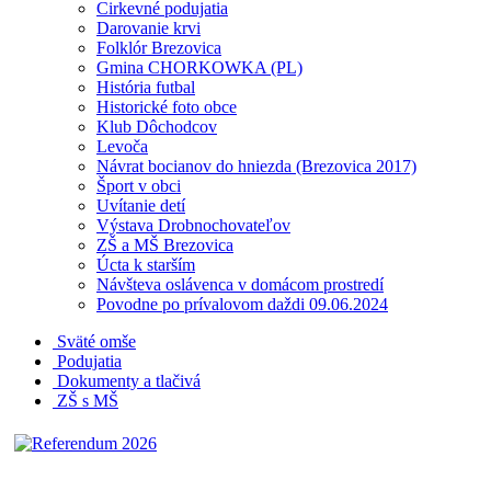
Cirkevné podujatia
Darovanie krvi
Folklór Brezovica
Gmina CHORKOWKA (PL)
História futbal
Historické foto obce
Klub Dôchodcov
Levoča
Návrat bocianov do hniezda (Brezovica 2017)
Šport v obci
Uvítanie detí
Výstava Drobnochovateľov
ZŠ a MŠ Brezovica
Úcta k starším
Návšteva oslávenca v domácom prostredí
Povodne po prívalovom daždi 09.06.2024
Sväté omše
Podujatia
Dokumenty a tlačivá
ZŠ s MŠ