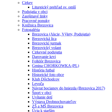
Cirkev
Liturgický prehľad sv. omší
Podujatia v obci
Zaujímavé linky
Pracovné ponuky
Knižnica Brezovica
Fotogaléria
Brezovica (Akcie, Výlety, Podujatia)
Brezovická lica
Brezovickí jurmak
Brezovický volant
Cirkevné podujatia
Darovanie krvi
Folklór Brezovica
Gmina CHORKOWKA (PL)
História futbal
Historické foto obce
Klub Dôchodcov
Levoča
Návrat bocianov do hniezda (Brezovica 2017)
Šport v obci
Uvítanie detí
Výstava Drobnochovateľov
ZŠ a MŠ Brezovica
Úcta k starším