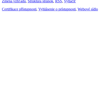
Zmena vzhľadu
,
Štruktúra stránok
,
RSS
,
Vytlačiť
Certifikace přístupnosti
,
Vyhlásenie o prístupnosti
,
Webové sídlo