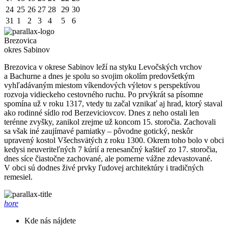
24
25
26
27
28
29
30
31
1
2
3
4
5
6
Brezovica
okres Sabinov
Brezovica v okrese Sabinov leží na styku Levočských vrchov
a Bachurne a dnes je spolu so svojim okolím predovšetkým
vyhľadávaným miestom víkendových výletov s perspektívou
rozvoja vidieckeho cestovného ruchu. Po prvýkrát sa písomne
spomína už v roku 1317, vtedy tu začal vznikať aj hrad, ktorý staval
ako rodinné sídlo rod Berzeviciovcov. Dnes z neho ostali len
terénne zvyšky, zanikol zrejme už koncom 15. storočia. Zachovali
sa však iné zaujímavé pamiatky – pôvodne gotický, neskôr
upravený kostol Všechsvätých z roku 1300. Okrem toho bolo v obci
kedysi neuveriteľných 7 kúrií a renesančný kaštieľ zo 17. storočia,
dnes síce čiastočne zachované, ale pomerne vážne zdevastované.
V obci sú dodnes živé prvky ľudovej architektúry i tradičných
remesiel.
hore
Kde nás nájdete