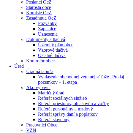
Poslanci OcZ
Starosta obce
Komisie OcZ
Zasadnutia OcZ
Pozvánky
Zápisnice
Uznesenia
Dokumenty a tlačivá
Územný plán obce
Vzorové tlačivá
Ostatné tlačivá
Kontrolór obce
Úrad
Úradná tabuľa
Vyhlásenie obchodnej verejnej súťaže „Predaj
pozemkov – 1. etapa
Ako vybaviť
Matričný úrad
Referát sociálnych služieb
Referát priestorov, ohlasovňu a voľby
Referát personálny a mzdový
Referát správy daní a poplatkov
Referát stavebný
Pracovníci Obce
VZN