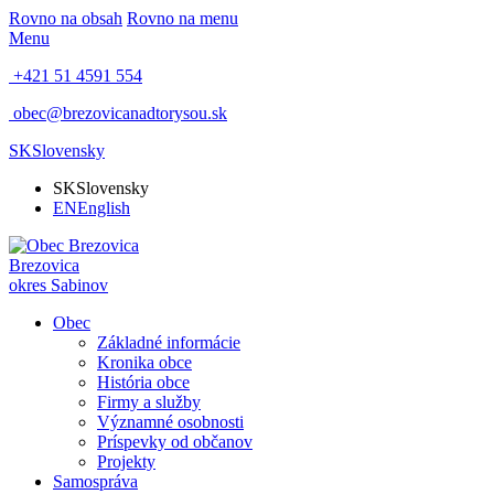
Rovno na obsah
Rovno na menu
Menu
+421 51 4591 554
obec@brezovicanadtorysou.sk
SK
Slovensky
SK
Slovensky
EN
English
Brezovica
okres Sabinov
Obec
Základné informácie
Kronika obce
História obce
Firmy a služby
Významné osobnosti
Príspevky od občanov
Projekty
Samospráva