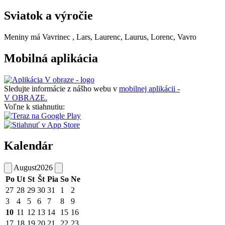
Sviatok a výročie
Meniny má
Vavrinec
, Lars, Laurenc, Laurus, Lorenc, Vavro
Mobilná aplikácia
Sledujte informácie z nášho webu v
mobilnej aplikácii -
V OBRAZE.
Voľne k stiahnutiu:
Kalendár
August
2026
Po
Ut
St
Št
Pia
So
Ne
27
28
29
30
31
1
2
3
4
5
6
7
8
9
10
11
12
13
14
15
16
17
18
19
20
21
22
23