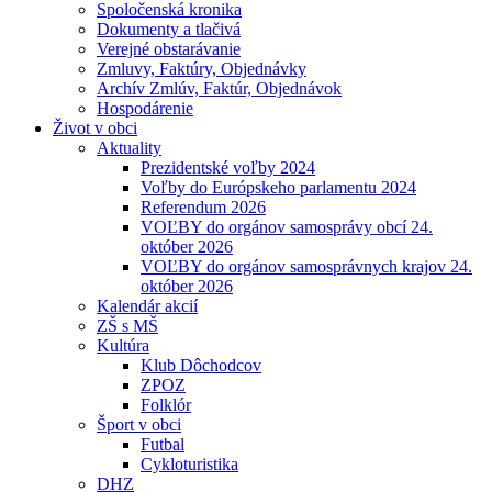
Spoločenská kronika
Dokumenty a tlačivá
Verejné obstarávanie
Zmluvy, Faktúry, Objednávky
Archív Zmlúv, Faktúr, Objednávok
Hospodárenie
Život v obci
Aktuality
Prezidentské voľby 2024
Voľby do Európskeho parlamentu 2024
Referendum 2026
VOĽBY do orgánov samosprávy obcí 24.
október 2026
VOĽBY do orgánov samosprávnych krajov 24.
október 2026
Kalendár akcií
ZŠ s MŠ
Kultúra
Klub Dôchodcov
ZPOZ
Folklór
Šport v obci
Futbal
Cykloturistika
DHZ