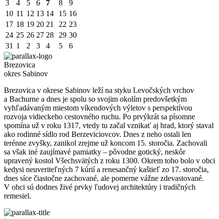
3
4
5
6
7
8
9
10
11
12
13
14
15
16
17
18
19
20
21
22
23
24
25
26
27
28
29
30
31
1
2
3
4
5
6
Brezovica
okres Sabinov
Brezovica v okrese Sabinov leží na styku Levočských vrchov
a Bachurne a dnes je spolu so svojim okolím predovšetkým
vyhľadávaným miestom víkendových výletov s perspektívou
rozvoja vidieckeho cestovného ruchu. Po prvýkrát sa písomne
spomína už v roku 1317, vtedy tu začal vznikať aj hrad, ktorý staval
ako rodinné sídlo rod Berzeviciovcov. Dnes z neho ostali len
terénne zvyšky, zanikol zrejme už koncom 15. storočia. Zachovali
sa však iné zaujímavé pamiatky – pôvodne gotický, neskôr
upravený kostol Všechsvätých z roku 1300. Okrem toho bolo v obci
kedysi neuveriteľných 7 kúrií a renesančný kaštieľ zo 17. storočia,
dnes síce čiastočne zachované, ale pomerne vážne zdevastované.
V obci sú dodnes živé prvky ľudovej architektúry i tradičných
remesiel.