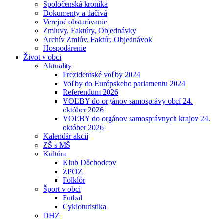
Spoločenská kronika
Dokumenty a tlačivá
Verejné obstarávanie
Zmluvy, Faktúry, Objednávky
Archív Zmlúv, Faktúr, Objednávok
Hospodárenie
Život v obci
Aktuality
Prezidentské voľby 2024
Voľby do Európskeho parlamentu 2024
Referendum 2026
VOĽBY do orgánov samosprávy obcí 24.
október 2026
VOĽBY do orgánov samosprávnych krajov 24.
október 2026
Kalendár akcií
ZŠ s MŠ
Kultúra
Klub Dôchodcov
ZPOZ
Folklór
Šport v obci
Futbal
Cykloturistika
DHZ