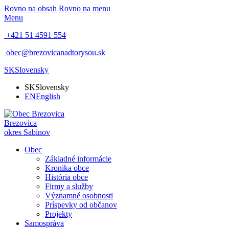
Rovno na obsah
Rovno na menu
Menu
+421 51 4591 554
obec@brezovicanadtorysou.sk
SK
Slovensky
SK
Slovensky
EN
English
Brezovica
okres Sabinov
Obec
Základné informácie
Kronika obce
História obce
Firmy a služby
Významné osobnosti
Príspevky od občanov
Projekty
Samospráva