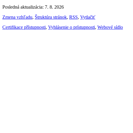
Posledná aktualizácia: 7. 8. 2026
Zmena vzhľadu
,
Štruktúra stránok
,
RSS
,
Vytlačiť
Certifikace přístupnosti
,
Vyhlásenie o prístupnosti
,
Webové sídlo