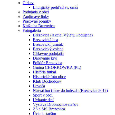
Cirkev
Liturgický prehľad sv. omší
Podujatia v obci
Zaujímavé linky
Pracovné ponuky
Knižnica Brezovica
Fotogaléria
Brezovica (Akcie, Výlety, Podujatia)
Brezovická lica
Brezovickí jurmak
Brezovický volant
Cirkevné podujatia
Darovanie krvi
Folklór Brezovica
Gmina CHORKOWKA (PL)
História futbal
Historické foto obce
Klub Dôchodcov
Levoča
Návrat bocianov do hniezda (Brezovica 2017)
Šport v obci
Uvítanie detí
Výstava Drobnochovateľov
ZŠ a MŠ Brezovica
Úcta k starším