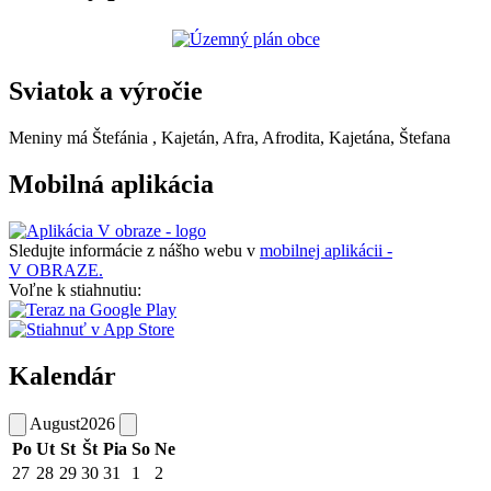
Sviatok a výročie
Meniny má
Štefánia
, Kajetán, Afra, Afrodita, Kajetána, Štefana
Mobilná aplikácia
Sledujte informácie z nášho webu v
mobilnej aplikácii -
V OBRAZE.
Voľne k stiahnutiu:
Kalendár
August
2026
Po
Ut
St
Št
Pia
So
Ne
27
28
29
30
31
1
2