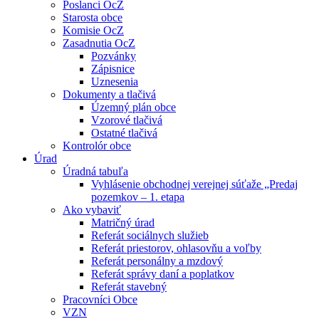
Poslanci OcZ
Starosta obce
Komisie OcZ
Zasadnutia OcZ
Pozvánky
Zápisnice
Uznesenia
Dokumenty a tlačivá
Územný plán obce
Vzorové tlačivá
Ostatné tlačivá
Kontrolór obce
Úrad
Úradná tabuľa
Vyhlásenie obchodnej verejnej súťaže „Predaj
pozemkov – 1. etapa
Ako vybaviť
Matričný úrad
Referát sociálnych služieb
Referát priestorov, ohlasovňu a voľby
Referát personálny a mzdový
Referát správy daní a poplatkov
Referát stavebný
Pracovníci Obce
VZN