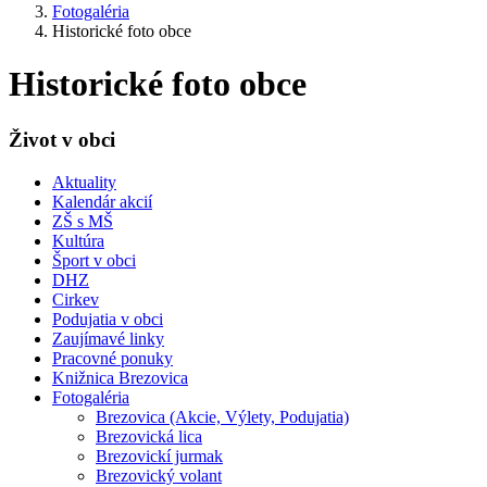
Fotogaléria
Historické foto obce
Historické foto obce
Život v obci
Aktuality
Kalendár akcií
ZŠ s MŠ
Kultúra
Šport v obci
DHZ
Cirkev
Podujatia v obci
Zaujímavé linky
Pracovné ponuky
Knižnica Brezovica
Fotogaléria
Brezovica (Akcie, Výlety, Podujatia)
Brezovická lica
Brezovickí jurmak
Brezovický volant