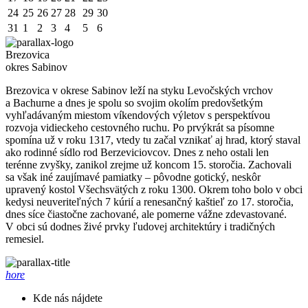
24
25
26
27
28
29
30
31
1
2
3
4
5
6
Brezovica
okres Sabinov
Brezovica v okrese Sabinov leží na styku Levočských vrchov
a Bachurne a dnes je spolu so svojim okolím predovšetkým
vyhľadávaným miestom víkendových výletov s perspektívou
rozvoja vidieckeho cestovného ruchu. Po prvýkrát sa písomne
spomína už v roku 1317, vtedy tu začal vznikať aj hrad, ktorý staval
ako rodinné sídlo rod Berzeviciovcov. Dnes z neho ostali len
terénne zvyšky, zanikol zrejme už koncom 15. storočia. Zachovali
sa však iné zaujímavé pamiatky – pôvodne gotický, neskôr
upravený kostol Všechsvätých z roku 1300. Okrem toho bolo v obci
kedysi neuveriteľných 7 kúrií a renesančný kaštieľ zo 17. storočia,
dnes síce čiastočne zachované, ale pomerne vážne zdevastované.
V obci sú dodnes živé prvky ľudovej architektúry i tradičných
remesiel.
hore
Kde nás nájdete