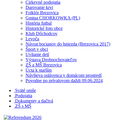
Cirkevné podujatia
Darovanie krvi
Folklór Brezovica
Gmina CHORKOWKA (PL)
História futbal
Historické foto obce
Klub Dôchodcov
Levoča
Návrat bocianov do hniezda (Brezovica 2017)
Šport v obci
Uvítanie detí
Výstava Drobnochovateľov
ZŠ a MŠ Brezovica
Úcta k starším
Návšteva oslávenca v domácom prostredí
Povodne po prívalovom daždi 09.06.2024
Sväté omše
Podujatia
Dokumenty a tlačivá
ZŠ s MŠ