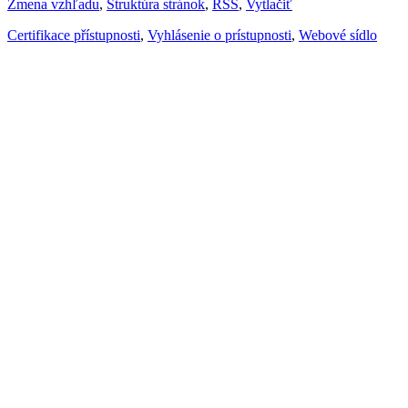
Zmena vzhľadu
,
Štruktúra stránok
,
RSS
,
Vytlačiť
Certifikace přístupnosti
,
Vyhlásenie o prístupnosti
,
Webové sídlo