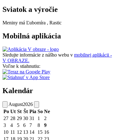
Sviatok a výročie
Meniny má
Ľubomíra
, Rastic
Mobilná aplikácia
Sledujte informácie z nášho webu v
mobilnej aplikácii -
V OBRAZE.
Voľne k stiahnutiu:
Kalendár
August
2026
Po
Ut
St
Št
Pia
So
Ne
27
28
29
30
31
1
2
3
4
5
6
7
8
9
10
11
12
13
14
15
16
17
18
19
20
21
22
23