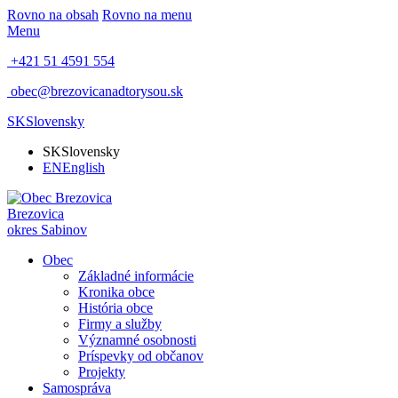
Rovno na obsah
Rovno na menu
Menu
+421 51 4591 554
obec@brezovicanadtorysou.sk
SK
Slovensky
SK
Slovensky
EN
English
Brezovica
okres Sabinov
Obec
Základné informácie
Kronika obce
História obce
Firmy a služby
Významné osobnosti
Príspevky od občanov
Projekty
Samospráva