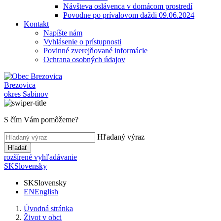
Návšteva oslávenca v domácom prostredí
Povodne po prívalovom daždi 09.06.2024
Kontakt
Napíšte nám
Vyhlásenie o prístupnosti
Povinné zverejňované informácie
Ochrana osobných údajov
Brezovica
okres Sabinov
S čím Vám pomôžeme?
Hľadaný výraz
Hľadať
rozšírené vyhľadávanie
SK
Slovensky
SK
Slovensky
EN
English
Úvodná stránka
Život v obci