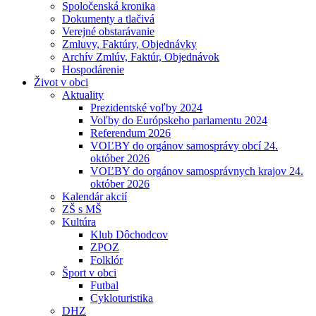
Spoločenská kronika
Dokumenty a tlačivá
Verejné obstarávanie
Zmluvy, Faktúry, Objednávky
Archív Zmlúv, Faktúr, Objednávok
Hospodárenie
Život v obci
Aktuality
Prezidentské voľby 2024
Voľby do Európskeho parlamentu 2024
Referendum 2026
VOĽBY do orgánov samosprávy obcí 24.
október 2026
VOĽBY do orgánov samosprávnych krajov 24.
október 2026
Kalendár akcií
ZŠ s MŠ
Kultúra
Klub Dôchodcov
ZPOZ
Folklór
Šport v obci
Futbal
Cykloturistika
DHZ