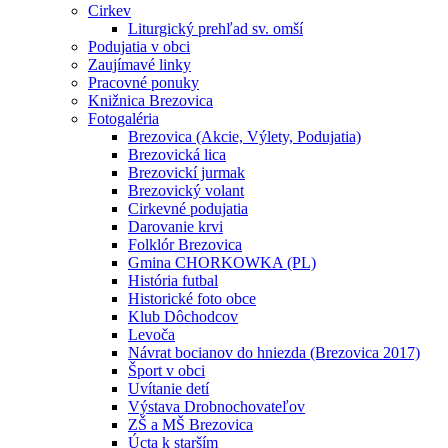
Cirkev
Liturgický prehľad sv. omší
Podujatia v obci
Zaujímavé linky
Pracovné ponuky
Knižnica Brezovica
Fotogaléria
Brezovica (Akcie, Výlety, Podujatia)
Brezovická lica
Brezovickí jurmak
Brezovický volant
Cirkevné podujatia
Darovanie krvi
Folklór Brezovica
Gmina CHORKOWKA (PL)
História futbal
Historické foto obce
Klub Dôchodcov
Levoča
Návrat bocianov do hniezda (Brezovica 2017)
Šport v obci
Uvítanie detí
Výstava Drobnochovateľov
ZŠ a MŠ Brezovica
Úcta k starším