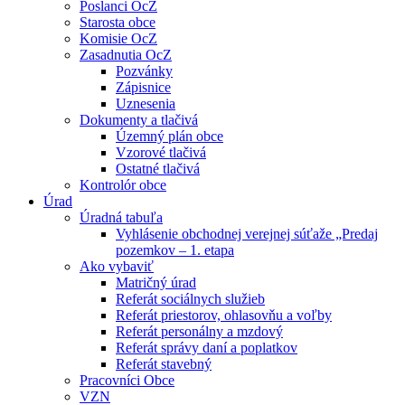
Poslanci OcZ
Starosta obce
Komisie OcZ
Zasadnutia OcZ
Pozvánky
Zápisnice
Uznesenia
Dokumenty a tlačivá
Územný plán obce
Vzorové tlačivá
Ostatné tlačivá
Kontrolór obce
Úrad
Úradná tabuľa
Vyhlásenie obchodnej verejnej súťaže „Predaj
pozemkov – 1. etapa
Ako vybaviť
Matričný úrad
Referát sociálnych služieb
Referát priestorov, ohlasovňu a voľby
Referát personálny a mzdový
Referát správy daní a poplatkov
Referát stavebný
Pracovníci Obce
VZN