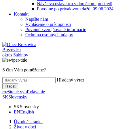
Návšteva oslávenca v domácom prostredí
Povodne po prívalovom daždi 09.06.2024
Kontakt
Napíšte nám
Vyhlásenie o prístupnosti
Povinné zverejňované informácie
Ochrana osobných údajov
Brezovica
okres Sabinov
S čím Vám pomôžeme?
Hľadaný výraz
Hľadať
rozšírené vyhľadávanie
SK
Slovensky
SK
Slovensky
EN
English
Úvodná stránka
Život v obci