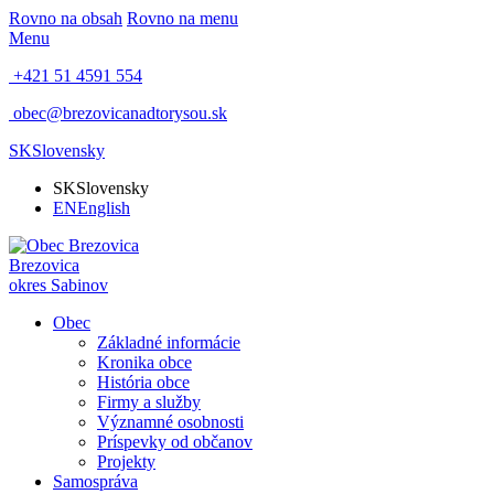
Rovno na obsah
Rovno na menu
Menu
+421 51 4591 554
obec@brezovicanadtorysou.sk
SK
Slovensky
SK
Slovensky
EN
English
Brezovica
okres Sabinov
Obec
Základné informácie
Kronika obce
História obce
Firmy a služby
Významné osobnosti
Príspevky od občanov
Projekty
Samospráva