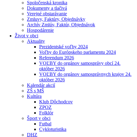
Spoločenská kronika
Dokumenty a tlačivá
Verejné obstarávanie
Zmluvy, Faktúry, Objednávky
Archív Zmlúv, Faktúr, Objednávok
Hospodárenie
Život v obci
Aktuality
Prezidentské voľby 2024
Voľby do Európskeho parlamentu 2024
Referendum 2026
VOĽBY do orgánov samosprávy obcí 24.
október 2026
VOĽBY do orgánov samosprávnych krajov 24.
október 2026
Kalendár akcií
ZŠ s MŠ
Kultúra
Klub Dôchodcov
ZPOZ
Folklór
Šport v obci
Futbal
Cykloturistika
DHZ