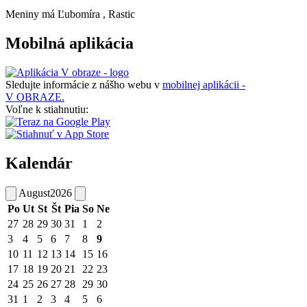
Meniny má
Ľubomíra
, Rastic
Mobilná aplikácia
Sledujte informácie z nášho webu v
mobilnej aplikácii -
V OBRAZE.
Voľne k stiahnutiu:
Kalendár
August
2026
Po
Ut
St
Št
Pia
So
Ne
27
28
29
30
31
1
2
3
4
5
6
7
8
9
10
11
12
13
14
15
16
17
18
19
20
21
22
23
24
25
26
27
28
29
30
31
1
2
3
4
5
6