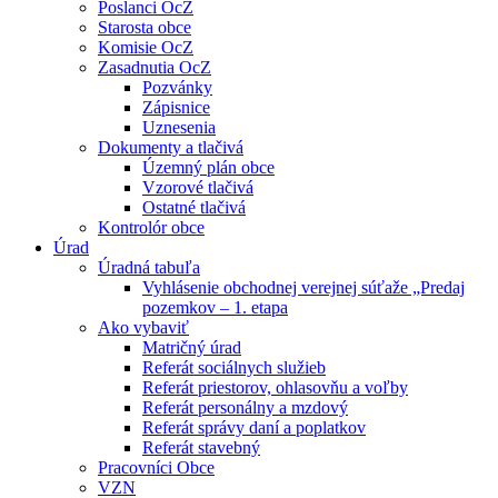
Poslanci OcZ
Starosta obce
Komisie OcZ
Zasadnutia OcZ
Pozvánky
Zápisnice
Uznesenia
Dokumenty a tlačivá
Územný plán obce
Vzorové tlačivá
Ostatné tlačivá
Kontrolór obce
Úrad
Úradná tabuľa
Vyhlásenie obchodnej verejnej súťaže „Predaj
pozemkov – 1. etapa
Ako vybaviť
Matričný úrad
Referát sociálnych služieb
Referát priestorov, ohlasovňu a voľby
Referát personálny a mzdový
Referát správy daní a poplatkov
Referát stavebný
Pracovníci Obce
VZN