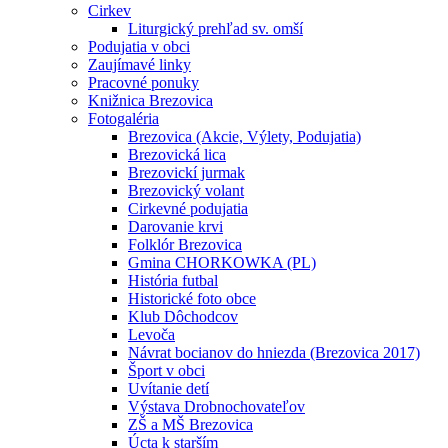
Cirkev
Liturgický prehľad sv. omší
Podujatia v obci
Zaujímavé linky
Pracovné ponuky
Knižnica Brezovica
Fotogaléria
Brezovica (Akcie, Výlety, Podujatia)
Brezovická lica
Brezovickí jurmak
Brezovický volant
Cirkevné podujatia
Darovanie krvi
Folklór Brezovica
Gmina CHORKOWKA (PL)
História futbal
Historické foto obce
Klub Dôchodcov
Levoča
Návrat bocianov do hniezda (Brezovica 2017)
Šport v obci
Uvítanie detí
Výstava Drobnochovateľov
ZŠ a MŠ Brezovica
Úcta k starším