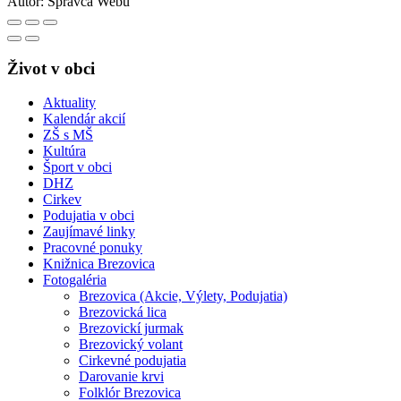
Autor:
Správca Webu
Život v obci
Aktuality
Kalendár akcií
ZŠ s MŠ
Kultúra
Šport v obci
DHZ
Cirkev
Podujatia v obci
Zaujímavé linky
Pracovné ponuky
Knižnica Brezovica
Fotogaléria
Brezovica (Akcie, Výlety, Podujatia)
Brezovická lica
Brezovickí jurmak
Brezovický volant
Cirkevné podujatia
Darovanie krvi
Folklór Brezovica