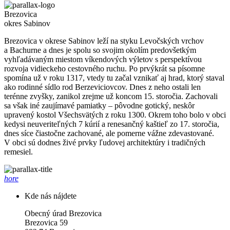
Brezovica
okres Sabinov
Brezovica v okrese Sabinov leží na styku Levočských vrchov
a Bachurne a dnes je spolu so svojim okolím predovšetkým
vyhľadávaným miestom víkendových výletov s perspektívou
rozvoja vidieckeho cestovného ruchu. Po prvýkrát sa písomne
spomína už v roku 1317, vtedy tu začal vznikať aj hrad, ktorý staval
ako rodinné sídlo rod Berzeviciovcov. Dnes z neho ostali len
terénne zvyšky, zanikol zrejme už koncom 15. storočia. Zachovali
sa však iné zaujímavé pamiatky – pôvodne gotický, neskôr
upravený kostol Všechsvätých z roku 1300. Okrem toho bolo v obci
kedysi neuveriteľných 7 kúrií a renesančný kaštieľ zo 17. storočia,
dnes síce čiastočne zachované, ale pomerne vážne zdevastované.
V obci sú dodnes živé prvky ľudovej architektúry i tradičných
remesiel.
hore
Kde nás nájdete
Obecný úrad Brezovica
Brezovica 59