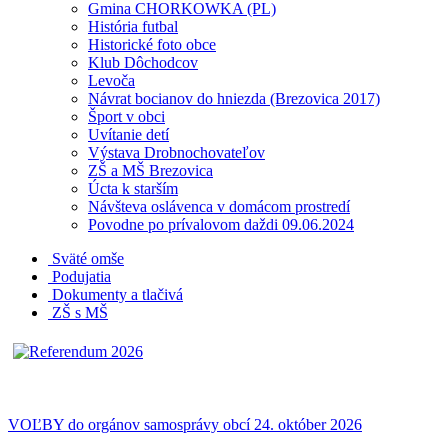
Gmina CHORKOWKA (PL)
História futbal
Historické foto obce
Klub Dôchodcov
Levoča
Návrat bocianov do hniezda (Brezovica 2017)
Šport v obci
Uvítanie detí
Výstava Drobnochovateľov
ZŠ a MŠ Brezovica
Úcta k starším
Návšteva oslávenca v domácom prostredí
Povodne po prívalovom daždi 09.06.2024
Sväté omše
Podujatia
Dokumenty a tlačivá
ZŠ s MŠ
VOĽBY do orgánov samosprávy obcí 24. október 2026