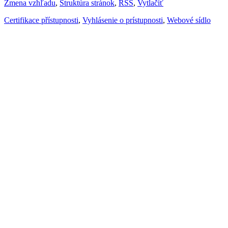
Zmena vzhľadu
,
Štruktúra stránok
,
RSS
,
Vytlačiť
Certifikace přístupnosti
,
Vyhlásenie o prístupnosti
,
Webové sídlo