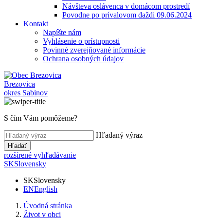
Návšteva oslávenca v domácom prostredí
Povodne po prívalovom daždi 09.06.2024
Kontakt
Napíšte nám
Vyhlásenie o prístupnosti
Povinné zverejňované informácie
Ochrana osobných údajov
Brezovica
okres Sabinov
S čím Vám pomôžeme?
Hľadaný výraz
Hľadať
rozšírené vyhľadávanie
SK
Slovensky
SK
Slovensky
EN
English
Úvodná stránka
Život v obci