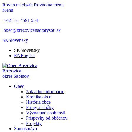
Rovno na obsah
Rovno na menu
Menu
+421 51 4591 554
obec@brezovicanadtorysou.sk
SK
Slovensky
SK
Slovensky
EN
English
Brezovica
okres Sabinov
Obec
Základné informácie
Kronika obce
História obce
Firmy a služby
Významné osobnosti
Príspevky od občanov
Projekty
Samospráva