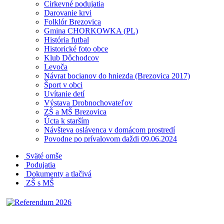
Cirkevné podujatia
Darovanie krvi
Folklór Brezovica
Gmina CHORKOWKA (PL)
História futbal
Historické foto obce
Klub Dôchodcov
Levoča
Návrat bocianov do hniezda (Brezovica 2017)
Šport v obci
Uvítanie detí
Výstava Drobnochovateľov
ZŠ a MŠ Brezovica
Úcta k starším
Návšteva oslávenca v domácom prostredí
Povodne po prívalovom daždi 09.06.2024
Sväté omše
Podujatia
Dokumenty a tlačivá
ZŠ s MŠ