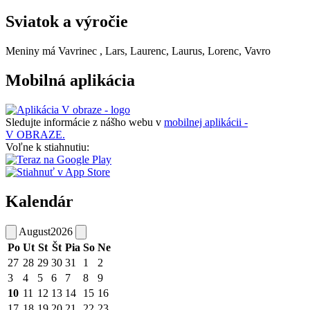
Sviatok a výročie
Meniny má
Vavrinec
, Lars, Laurenc, Laurus, Lorenc, Vavro
Mobilná aplikácia
Sledujte informácie z nášho webu v
mobilnej aplikácii -
V OBRAZE.
Voľne k stiahnutiu:
Kalendár
August
2026
Po
Ut
St
Št
Pia
So
Ne
27
28
29
30
31
1
2
3
4
5
6
7
8
9
10
11
12
13
14
15
16
17
18
19
20
21
22
23