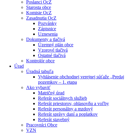
Poslanci OcZ
Starosta obce
Komisie OcZ
Zasadnutia OcZ
Pozvánky
Zápisnice
Uznesenia
Dokumenty a tlačivá
Územný plán obce
Vzorové tlačivá
Ostatné tlačivá
Kontrolór obce
Úrad
Úradná tabuľa
Vyhlásenie obchodnej verejnej súťaže „Predaj
pozemkov – 1. etapa
Ako vybaviť
Matričný úrad
Referát sociálnych služieb
Referát priestorov, ohlasovňu a voľby
Referát personálny a mzdový
Referát správy daní a poplatkov
Referát stavebný
Pracovníci Obce
VZN