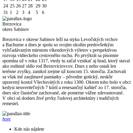
24
25
26
27
28
29
30
31
1
2
3
4
5
6
Brezovica
okres Sabinov
Brezovica v okrese Sabinov leží na styku Levočských vrchov
a Bachurne a dnes je spolu so svojim okolím predovšetkým
vyhľadávaným miestom víkendových výletov s perspektívou
rozvoja vidieckeho cestovného ruchu. Po prvýkrát sa písomne
spomína už v roku 1317, vtedy tu začal vznikať aj hrad, ktorý staval
ako rodinné sídlo rod Berzeviciovcov. Dnes z neho ostali len
terénne zvyšky, zanikol zrejme už koncom 15. storočia. Zachovali
sa však iné zaujímavé pamiatky – pôvodne gotický, neskôr
upravený kostol Všechsvätých z roku 1300. Okrem toho bolo v obci
kedysi neuveriteľných 7 kúrií a renesančný kaštieľ zo 17. storočia,
dnes síce čiastočne zachované, ale pomerne vážne zdevastované.
V obci sú dodnes živé prvky ľudovej architektúry i tradičných
remesiel.
hore
Kde nás nájdete