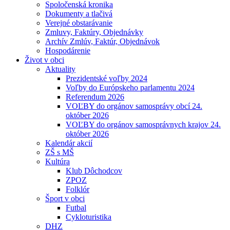
Spoločenská kronika
Dokumenty a tlačivá
Verejné obstarávanie
Zmluvy, Faktúry, Objednávky
Archív Zmlúv, Faktúr, Objednávok
Hospodárenie
Život v obci
Aktuality
Prezidentské voľby 2024
Voľby do Európskeho parlamentu 2024
Referendum 2026
VOĽBY do orgánov samosprávy obcí 24.
október 2026
VOĽBY do orgánov samosprávnych krajov 24.
október 2026
Kalendár akcií
ZŠ s MŠ
Kultúra
Klub Dôchodcov
ZPOZ
Folklór
Šport v obci
Futbal
Cykloturistika
DHZ