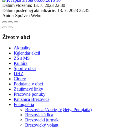
Dátum vloženia:
13. 7. 2023 22:30
Dátum poslednej aktualizácie:
13. 7. 2023 22:35
Autor:
Správca Webu
Život v obci
Aktuality
Kalendár akcií
ZŠ s MŠ
Kultúra
Šport v obci
DHZ
Cirkev
Podujatia v obci
Zaujímavé linky
Pracovné ponuky
Knižnica Brezovica
Fotogaléria
Brezovica (Akcie, Výlety, Podujatia)
Brezovická lica
Brezovickí jurmak
Brezovický volant