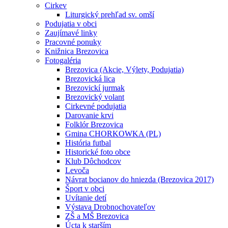
Cirkev
Liturgický prehľad sv. omší
Podujatia v obci
Zaujímavé linky
Pracovné ponuky
Knižnica Brezovica
Fotogaléria
Brezovica (Akcie, Výlety, Podujatia)
Brezovická lica
Brezovickí jurmak
Brezovický volant
Cirkevné podujatia
Darovanie krvi
Folklór Brezovica
Gmina CHORKOWKA (PL)
História futbal
Historické foto obce
Klub Dôchodcov
Levoča
Návrat bocianov do hniezda (Brezovica 2017)
Šport v obci
Uvítanie detí
Výstava Drobnochovateľov
ZŠ a MŠ Brezovica
Úcta k starším