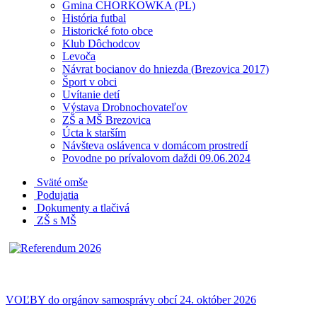
Gmina CHORKOWKA (PL)
História futbal
Historické foto obce
Klub Dôchodcov
Levoča
Návrat bocianov do hniezda (Brezovica 2017)
Šport v obci
Uvítanie detí
Výstava Drobnochovateľov
ZŠ a MŠ Brezovica
Úcta k starším
Návšteva oslávenca v domácom prostredí
Povodne po prívalovom daždi 09.06.2024
Sväté omše
Podujatia
Dokumenty a tlačivá
ZŠ s MŠ
VOĽBY do orgánov samosprávy obcí 24. október 2026