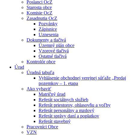
Poslanci OcZ
Starosta obce
Komisie OcZ
Zasadnutia OcZ
Pozvánky
Zápisnice
Uznesenia
Dokumenty a tlačivá
Územný plán obce
Vzorové tlačivá
Ostatné tlačivá
Kontrolór obce
Úrad
Úradná tabuľa
Vyhlásenie obchodnej verejnej súťaže „Predaj
pozemkov – 1. etapa
Ako vybaviť
Matričný úrad
Referát sociálnych služieb
Referát priestorov, ohlasovňu a voľby
Referát personálny a mzdový
Referát správy daní a poplatkov
Referát stavebný
Pracovníci Obce
VZN