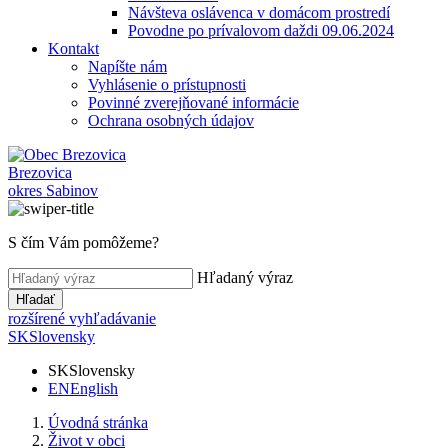
Návšteva oslávenca v domácom prostredí
Povodne po prívalovom daždi 09.06.2024
Kontakt
Napíšte nám
Vyhlásenie o prístupnosti
Povinné zverejňované informácie
Ochrana osobných údajov
Brezovica
okres Sabinov
S čím Vám pomôžeme?
Hľadaný výraz
Hľadať
rozšírené vyhľadávanie
SK
Slovensky
SK
Slovensky
EN
English
Úvodná stránka
Život v obci