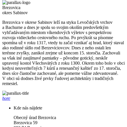
Brezovica
okres Sabinov
Brezovica v okrese Sabinov leží na styku Levočských vrchov
a Bachurne a dnes je spolu so svojim okolím predovšetkým
vyhľadávaným miestom víkendových výletov s perspektívou
rozvoja vidieckeho cestovného ruchu. Po prvýkrát sa písomne
spomína už v roku 1317, vtedy tu začal vznikať aj hrad, ktorý staval
ako rodinné sídlo rod Berzeviciovcov. Dnes z neho ostali len
terénne zvyšky, zanikol zrejme už koncom 15. storočia. Zachovali
sa však iné zaujímavé pamiatky – pôvodne gotický, neskôr
upravený kostol Všechsvätých z roku 1300. Okrem toho bolo v obci
kedysi neuveriteľných 7 kúrií a renesančný kaštieľ zo 17. storočia,
dnes síce čiastočne zachované, ale pomerne vážne zdevastované.
V obci sú dodnes živé prvky ľudovej architektúry i tradičných
remesiel.
hore
Kde nás nájdete
Obecný úrad Brezovica
Brezovica 59