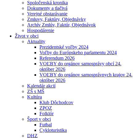
Spoločenská kronika
Dokumenty a tlačivá
Verejné obstarávanie
Zmluvy, Faktúry, Objednávky
Archív Zmlúv, Faktúr, Objednávok
Hospodárenie
Život v obci
Aktuality
Prezidentské voľby 2024
Voľby do Európskeho parlamentu 2024
Referendum 2026
VOĽBY do orgánov samosprávy obcí 24.
október 2026
VOĽBY do orgánov samosprávnych krajov 24.
október 2026
Kalendár akcií
ZŠ s MŠ
Kultúra
Klub Dôchodcov
ZPOZ
Folklór
Šport v obci
Futbal
Cykloturistika
DHZ