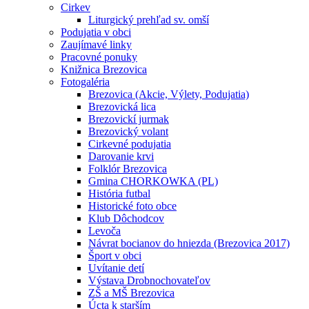
Cirkev
Liturgický prehľad sv. omší
Podujatia v obci
Zaujímavé linky
Pracovné ponuky
Knižnica Brezovica
Fotogaléria
Brezovica (Akcie, Výlety, Podujatia)
Brezovická lica
Brezovickí jurmak
Brezovický volant
Cirkevné podujatia
Darovanie krvi
Folklór Brezovica
Gmina CHORKOWKA (PL)
História futbal
Historické foto obce
Klub Dôchodcov
Levoča
Návrat bocianov do hniezda (Brezovica 2017)
Šport v obci
Uvítanie detí
Výstava Drobnochovateľov
ZŠ a MŠ Brezovica
Úcta k starším