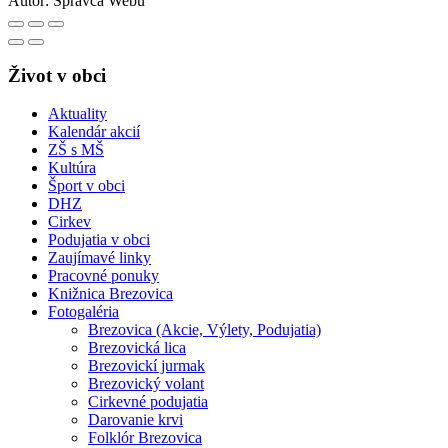
Autor:
Správca Webu
Život v obci
Aktuality
Kalendár akcií
ZŠ s MŠ
Kultúra
Šport v obci
DHZ
Cirkev
Podujatia v obci
Zaujímavé linky
Pracovné ponuky
Knižnica Brezovica
Fotogaléria
Brezovica (Akcie, Výlety, Podujatia)
Brezovická lica
Brezovickí jurmak
Brezovický volant
Cirkevné podujatia
Darovanie krvi
Folklór Brezovica