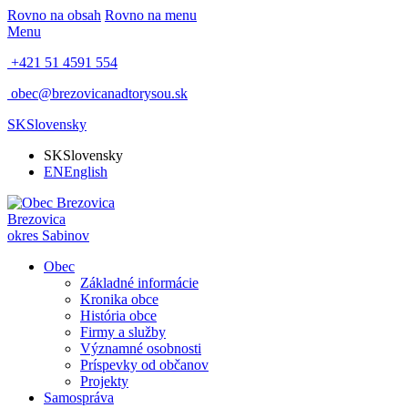
Rovno na obsah
Rovno na menu
Menu
+421 51 4591 554
obec@brezovicanadtorysou.sk
SK
Slovensky
SK
Slovensky
EN
English
Brezovica
okres Sabinov
Obec
Základné informácie
Kronika obce
História obce
Firmy a služby
Významné osobnosti
Príspevky od občanov
Projekty
Samospráva