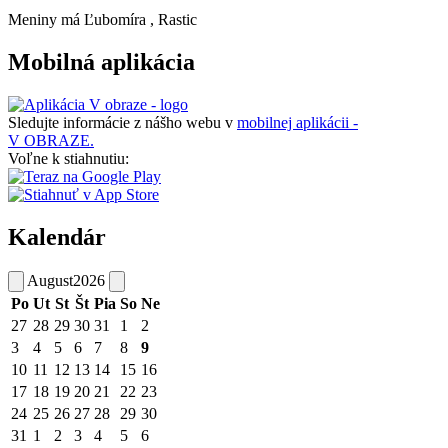
Meniny má
Ľubomíra
, Rastic
Mobilná aplikácia
Sledujte informácie z nášho webu v
mobilnej aplikácii -
V OBRAZE.
Voľne k stiahnutiu:
Kalendár
August
2026
Po
Ut
St
Št
Pia
So
Ne
27
28
29
30
31
1
2
3
4
5
6
7
8
9
10
11
12
13
14
15
16
17
18
19
20
21
22
23
24
25
26
27
28
29
30
31
1
2
3
4
5
6