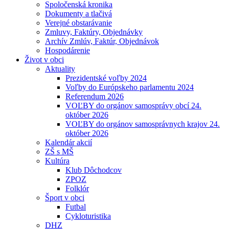
Spoločenská kronika
Dokumenty a tlačivá
Verejné obstarávanie
Zmluvy, Faktúry, Objednávky
Archív Zmlúv, Faktúr, Objednávok
Hospodárenie
Život v obci
Aktuality
Prezidentské voľby 2024
Voľby do Európskeho parlamentu 2024
Referendum 2026
VOĽBY do orgánov samosprávy obcí 24.
október 2026
VOĽBY do orgánov samosprávnych krajov 24.
október 2026
Kalendár akcií
ZŠ s MŠ
Kultúra
Klub Dôchodcov
ZPOZ
Folklór
Šport v obci
Futbal
Cykloturistika
DHZ