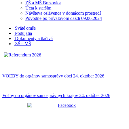
ZŠ a MŠ Brezovica
Úcta k starším
Návšteva oslávenca v domácom prostredí
Povodne po prívalovom daždi 09.06.2024
Sväté omše
Podujatia
Dokumenty a tlačivá
ZŠ s MŠ
VOĽBY do orgánov samosprávy obcí 24. október 2026
Voľby do orgánov samosprávnych krajov 24. október 2026