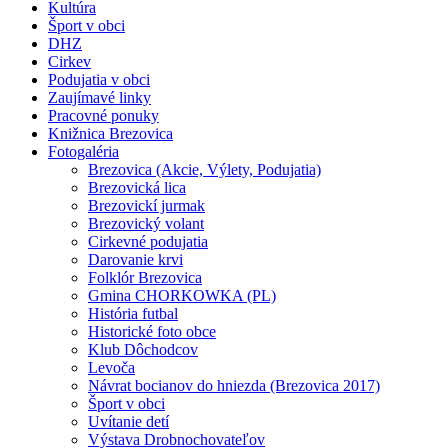
Kultúra
Šport v obci
DHZ
Cirkev
Podujatia v obci
Zaujímavé linky
Pracovné ponuky
Knižnica Brezovica
Fotogaléria
Brezovica (Akcie, Výlety, Podujatia)
Brezovická lica
Brezovickí jurmak
Brezovický volant
Cirkevné podujatia
Darovanie krvi
Folklór Brezovica
Gmina CHORKOWKA (PL)
História futbal
Historické foto obce
Klub Dôchodcov
Levoča
Návrat bocianov do hniezda (Brezovica 2017)
Šport v obci
Uvítanie detí
Výstava Drobnochovateľov