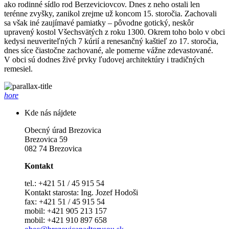
ako rodinné sídlo rod Berzeviciovcov. Dnes z neho ostali len
terénne zvyšky, zanikol zrejme už koncom 15. storočia. Zachovali
sa však iné zaujímavé pamiatky – pôvodne gotický, neskôr
upravený kostol Všechsvätých z roku 1300. Okrem toho bolo v obci
kedysi neuveriteľných 7 kúrií a renesančný kaštieľ zo 17. storočia,
dnes síce čiastočne zachované, ale pomerne vážne zdevastované.
V obci sú dodnes živé prvky ľudovej architektúry i tradičných
remesiel.
hore
Kde nás nájdete
Obecný úrad Brezovica
Brezovica 59
082 74 Brezovica
Kontakt
tel.: +421 51 / 45 915 54
Kontakt starosta: Ing. Jozef Hodoši
fax: +421 51 / 45 915 54
mobil: +421 905 213 157
mobil: +421 910 897 658