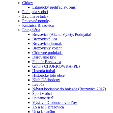
Cirkev
Liturgický prehľad sv. omší
Podujatia v obci
Zaujímavé linky
Pracovné ponuky
Knižnica Brezovica
Fotogaléria
Brezovica (Akcie, Výlety, Podujatia)
Brezovická lica
Brezovickí jurmak
Brezovický volant
Cirkevné podujatia
Darovanie krvi
Folklór Brezovica
Gmina CHORKOWKA (PL)
História futbal
Historické foto obce
Klub Dôchodcov
Levoča
Návrat bocianov do hniezda (Brezovica 2017)
Šport v obci
Uvítanie detí
Výstava Drobnochovateľov
ZŠ a MŠ Brezovica
Úcta k starším