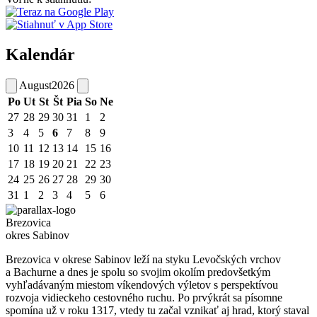
Kalendár
August
2026
Po
Ut
St
Št
Pia
So
Ne
27
28
29
30
31
1
2
3
4
5
6
7
8
9
10
11
12
13
14
15
16
17
18
19
20
21
22
23
24
25
26
27
28
29
30
31
1
2
3
4
5
6
Brezovica
okres Sabinov
Brezovica v okrese Sabinov leží na styku Levočských vrchov
a Bachurne a dnes je spolu so svojim okolím predovšetkým
vyhľadávaným miestom víkendových výletov s perspektívou
rozvoja vidieckeho cestovného ruchu. Po prvýkrát sa písomne
spomína už v roku 1317, vtedy tu začal vznikať aj hrad, ktorý staval