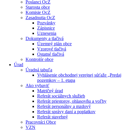
Poslanci OcZ
Starosta obce
Komisie OcZ
Zasadnutia OcZ
Pozvánky
Zápisnice
Uznesenia
Dokumenty a tlačivá
Územný plán obce
Vzorové tlačivá
Ostatné tlačivá
Kontrolór obce
Úrad
Úradná tabuľa
Vyhlásenie obchodnej verejnej súťaže „Predaj
pozemkov – 1. etapa
Ako vybaviť
Matričný úrad
Referát sociálnych služieb
Referát priestorov, ohlasovňu a voľby
Referát personálny a mzdový
Referát správy daní a poplatkov
Referát stavebný
Pracovníci Obce
VZN