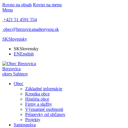
Rovno na obsah
Rovno na menu
Menu
+421 51 4591 554
obec@brezovicanadtorysou.sk
SK
Slovensky
SK
Slovensky
EN
English
Brezovica
okres Sabinov
Obec
Základné informácie
Kronika obce
História obce
Firmy a služby
Významné osobnosti
Príspevky od občanov
Projekty
Samospráva