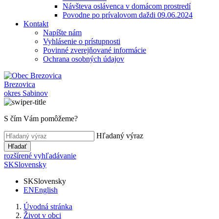
Návšteva oslávenca v domácom prostredí
Povodne po prívalovom daždi 09.06.2024
Kontakt
Napíšte nám
Vyhlásenie o prístupnosti
Povinné zverejňované informácie
Ochrana osobných údajov
Brezovica
okres Sabinov
S čím Vám pomôžeme?
Hľadaný výraz
Hľadať
rozšírené vyhľadávanie
SK
Slovensky
SK
Slovensky
EN
English
Úvodná stránka
Život v obci