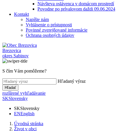
Návšteva oslávenca v domácom prostredí
Povodne po prívalovom daždi 09.06.2024
Kontakt
Napíšte nám
Vyhlásenie o prístupnosti
Povinné zverejňované informácie
Ochrana osobných údajov
Brezovica
okres Sabinov
S čím Vám pomôžeme?
Hľadaný výraz
Hľadať
rozšírené vyhľadávanie
SK
Slovensky
SK
Slovensky
EN
English
Úvodná stránka
Život v obci