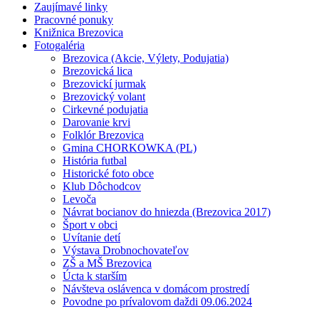
Zaujímavé linky
Pracovné ponuky
Knižnica Brezovica
Fotogaléria
Brezovica (Akcie, Výlety, Podujatia)
Brezovická lica
Brezovickí jurmak
Brezovický volant
Cirkevné podujatia
Darovanie krvi
Folklór Brezovica
Gmina CHORKOWKA (PL)
História futbal
Historické foto obce
Klub Dôchodcov
Levoča
Návrat bocianov do hniezda (Brezovica 2017)
Šport v obci
Uvítanie detí
Výstava Drobnochovateľov
ZŠ a MŠ Brezovica
Úcta k starším
Návšteva oslávenca v domácom prostredí
Povodne po prívalovom daždi 09.06.2024