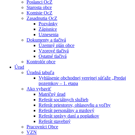
Poslanci OcZ
Starosta obce
Komisie OcZ
Zasadnutia OcZ
Pozvánky
Zápisnice
Uznesenia
Dokumenty a tlačivá
Územný plán obce
Vzorové tlačivá
Ostatné tlačivá
Kontrolór obce
Úrad
Úradná tabuľa
Vyhlásenie obchodnej verejnej súťaže „Predaj
pozemkov – 1. etapa
Ako vybaviť
Matričný úrad
Referát sociálnych služieb
Referát priestorov, ohlasovňu a voľby
Referát personálny a mzdový
Referát správy daní a poplatkov
Referát stavebný
Pracovníci Obce
VZN