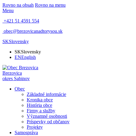
Rovno na obsah
Rovno na menu
Menu
+421 51 4591 554
obec@brezovicanadtorysou.sk
SK
Slovensky
SK
Slovensky
EN
English
Brezovica
okres Sabinov
Obec
Základné informácie
Kronika obce
História obce
Firmy a služby
Významné osobnosti
Príspevky od občanov
Projekty
Samospráva