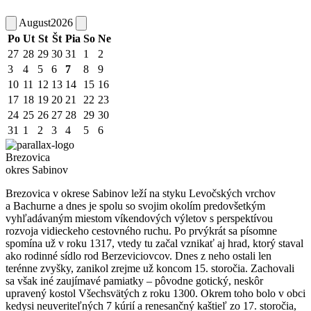
August
2026
Po
Ut
St
Št
Pia
So
Ne
27
28
29
30
31
1
2
3
4
5
6
7
8
9
10
11
12
13
14
15
16
17
18
19
20
21
22
23
24
25
26
27
28
29
30
31
1
2
3
4
5
6
Brezovica
okres Sabinov
Brezovica v okrese Sabinov leží na styku Levočských vrchov
a Bachurne a dnes je spolu so svojim okolím predovšetkým
vyhľadávaným miestom víkendových výletov s perspektívou
rozvoja vidieckeho cestovného ruchu. Po prvýkrát sa písomne
spomína už v roku 1317, vtedy tu začal vznikať aj hrad, ktorý staval
ako rodinné sídlo rod Berzeviciovcov. Dnes z neho ostali len
terénne zvyšky, zanikol zrejme už koncom 15. storočia. Zachovali
sa však iné zaujímavé pamiatky – pôvodne gotický, neskôr
upravený kostol Všechsvätých z roku 1300. Okrem toho bolo v obci
kedysi neuveriteľných 7 kúrií a renesančný kaštieľ zo 17. storočia,