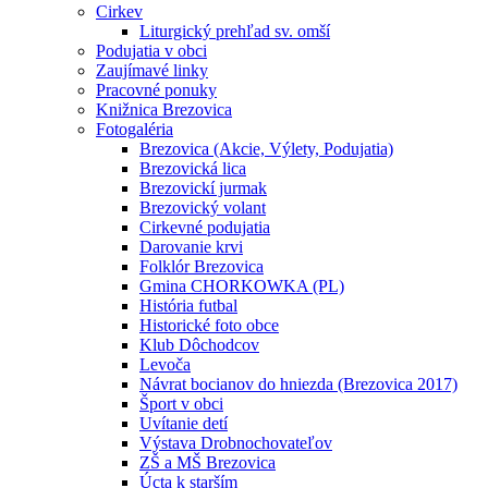
Cirkev
Liturgický prehľad sv. omší
Podujatia v obci
Zaujímavé linky
Pracovné ponuky
Knižnica Brezovica
Fotogaléria
Brezovica (Akcie, Výlety, Podujatia)
Brezovická lica
Brezovickí jurmak
Brezovický volant
Cirkevné podujatia
Darovanie krvi
Folklór Brezovica
Gmina CHORKOWKA (PL)
História futbal
Historické foto obce
Klub Dôchodcov
Levoča
Návrat bocianov do hniezda (Brezovica 2017)
Šport v obci
Uvítanie detí
Výstava Drobnochovateľov
ZŠ a MŠ Brezovica
Úcta k starším