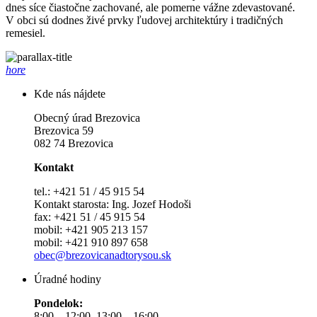
dnes síce čiastočne zachované, ale pomerne vážne zdevastované.
V obci sú dodnes živé prvky ľudovej architektúry i tradičných
remesiel.
hore
Kde nás nájdete
Obecný úrad Brezovica
Brezovica 59
082 74 Brezovica
Kontakt
tel.: +421 51 / 45 915 54
Kontakt starosta: Ing. Jozef Hodoši
fax: +421 51 / 45 915 54
mobil: +421 905 213 157
mobil: +421 910 897 658
obec@brezovicanadtorysou.sk
Úradné hodiny
Pondelok:
8:00 – 12:00, 13:00 – 16:00