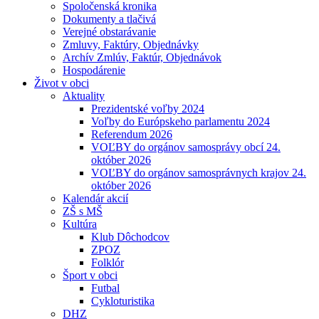
Spoločenská kronika
Dokumenty a tlačivá
Verejné obstarávanie
Zmluvy, Faktúry, Objednávky
Archív Zmlúv, Faktúr, Objednávok
Hospodárenie
Život v obci
Aktuality
Prezidentské voľby 2024
Voľby do Európskeho parlamentu 2024
Referendum 2026
VOĽBY do orgánov samosprávy obcí 24.
október 2026
VOĽBY do orgánov samosprávnych krajov 24.
október 2026
Kalendár akcií
ZŠ s MŠ
Kultúra
Klub Dôchodcov
ZPOZ
Folklór
Šport v obci
Futbal
Cykloturistika
DHZ