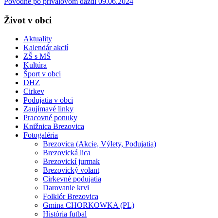
Povodne po prívalovom daždi 09.06.2024
Život v obci
Aktuality
Kalendár akcií
ZŠ s MŠ
Kultúra
Šport v obci
DHZ
Cirkev
Podujatia v obci
Zaujímavé linky
Pracovné ponuky
Knižnica Brezovica
Fotogaléria
Brezovica (Akcie, Výlety, Podujatia)
Brezovická lica
Brezovickí jurmak
Brezovický volant
Cirkevné podujatia
Darovanie krvi
Folklór Brezovica
Gmina CHORKOWKA (PL)
História futbal