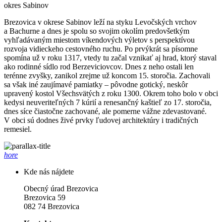
okres Sabinov
Brezovica v okrese Sabinov leží na styku Levočských vrchov
a Bachurne a dnes je spolu so svojim okolím predovšetkým
vyhľadávaným miestom víkendových výletov s perspektívou
rozvoja vidieckeho cestovného ruchu. Po prvýkrát sa písomne
spomína už v roku 1317, vtedy tu začal vznikať aj hrad, ktorý staval
ako rodinné sídlo rod Berzeviciovcov. Dnes z neho ostali len
terénne zvyšky, zanikol zrejme už koncom 15. storočia. Zachovali
sa však iné zaujímavé pamiatky – pôvodne gotický, neskôr
upravený kostol Všechsvätých z roku 1300. Okrem toho bolo v obci
kedysi neuveriteľných 7 kúrií a renesančný kaštieľ zo 17. storočia,
dnes síce čiastočne zachované, ale pomerne vážne zdevastované.
V obci sú dodnes živé prvky ľudovej architektúry i tradičných
remesiel.
hore
Kde nás nájdete
Obecný úrad Brezovica
Brezovica 59
082 74 Brezovica