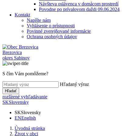
Návšteva oslávenca v domácom prostredí
Povodne po prívalovom daždi 09.06.2024
Kontakt
Napíšte nám
Vyhlásenie o prístupnosti
Povinné zverejňované informácie
Ochrana osobných údajov
Brezovica
okres Sabinov
S čím Vám pomôžeme?
Hľadaný výraz
Hľadať
rozšírené vyhľadávanie
SK
Slovensky
SK
Slovensky
EN
English
Úvodná stránka
Život v obci