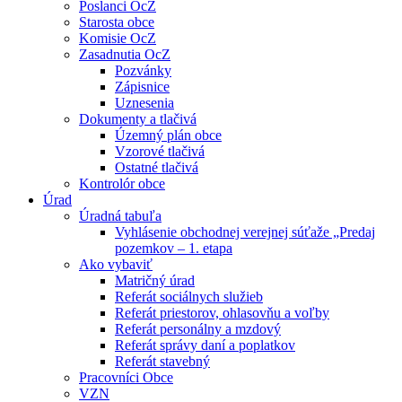
Poslanci OcZ
Starosta obce
Komisie OcZ
Zasadnutia OcZ
Pozvánky
Zápisnice
Uznesenia
Dokumenty a tlačivá
Územný plán obce
Vzorové tlačivá
Ostatné tlačivá
Kontrolór obce
Úrad
Úradná tabuľa
Vyhlásenie obchodnej verejnej súťaže „Predaj
pozemkov – 1. etapa
Ako vybaviť
Matričný úrad
Referát sociálnych služieb
Referát priestorov, ohlasovňu a voľby
Referát personálny a mzdový
Referát správy daní a poplatkov
Referát stavebný
Pracovníci Obce
VZN