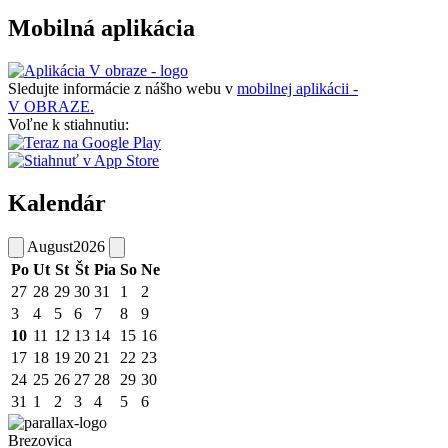
Mobilná aplikácia
Sledujte informácie z nášho webu v
mobilnej aplikácii -
V OBRAZE.
Voľne k stiahnutiu:
Kalendár
August
2026
Po
Ut
St
Št
Pia
So
Ne
27
28
29
30
31
1
2
3
4
5
6
7
8
9
10
11
12
13
14
15
16
17
18
19
20
21
22
23
24
25
26
27
28
29
30
31
1
2
3
4
5
6
Brezovica