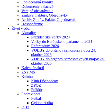
Spoločenská kronika
Dokumenty a tlačivá
Verejné obstarávanie
Zmluvy, Faktúry, Objednávky
Archív Zmlúv, Faktúr, Objednávok
Hospodárenie
Život v obci
Aktuality
Prezidentské voľby 2024
Voľby do Európskeho parlamentu 2024
Referendum 2026
VOĽBY do orgánov samosprávy obcí 24.
október 2026
VOĽBY do orgánov samosprávnych krajov 24.
október 2026
Kalendár akcií
ZŠ s MŠ
Kultúra
Klub Dôchodcov
ZPOZ
Folklór
Šport v obci
Futbal
Cykloturistika
DHZ