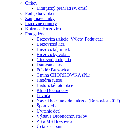
Cirkev
Liturgický prehľad sv. omší
Podujatia v obci
Zaujímavé linky
Pracovné ponuky
Knižnica Brezovica
Fotogaléria
Brezovica (Akcie, Výlety, Podujatia)
Brezovická lica
Brezovickí jurmak
Brezovický volant
Cirkevné podujatia
Darovanie krvi
Folklór Brezovica
Gmina CHORKOWKA (PL)
História futbal
Historické foto obce
Klub Dôchodcov
Levoča
Návrat bocianov do hniezda (Brezovica 2017)
Šport v obci
Uvítanie detí
Výstava Drobnochovateľov
ZŠ a MŠ Brezovica
Úcta k starším