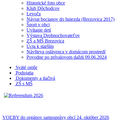
Historické foto obce
Klub Dôchodcov
Levoča
Návrat bocianov do hniezda (Brezovica 2017)
Šport v obci
Uvítanie detí
Výstava Drobnochovateľov
ZŠ a MŠ Brezovica
Úcta k starším
Návšteva oslávenca v domácom prostredí
Povodne po prívalovom daždi 09.06.2024
Sväté omše
Podujatia
Dokumenty a tlačivá
ZŠ s MŠ
VOĽBY do orgánov samosprávy obcí 24. október 2026