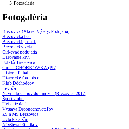
Fotogaléria
Fotogaléria
Brezovica (Akcie, Výlety, Podujatia)
Brezovická lica
Brezovickí jurmak
Brezovický volant
Cirkevné podujatia
Darovanie krvi
Folklór Brezovica
Gmina CHORKOWKA (PL)
História futbal
Historické foto obce
Klub Dôchodcov
Levoča
Návrat bocianov do hniezda (Brezovica 2017)
Šport v obci
Uvítanie detí
Výstava Drobnochovateľov
ZŠ a MŠ Brezovica
Úcta k starším
Návšteva 90. nikov