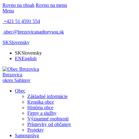
Rovno na obsah
Rovno na menu
Menu
+421 51 4591 554
obec@brezovicanadtorysou.sk
SK
Slovensky
SK
Slovensky
EN
English
Brezovica
okres Sabinov
Obec
Základné informácie
Kronika obce
História obce
Firmy a služby
Významné osobnosti
Príspevky od občanov
Projekty
Samospráva