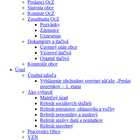
Poslanci OcZ
Starosta obce
Komisie OcZ
Zasadnutia OcZ
Pozvánky
Zápisnice
Uznesenia
Dokumenty a tlačivá
Územný plán obce
Vzorové tlačivá
Ostatné tlačivá
Kontrolór obce
Úrad
Úradná tabuľa
Vyhlásenie obchodnej verejnej súťaže „Predaj
pozemkov – 1. etapa
Ako vybaviť
Matričný úrad
Referát sociálnych služieb
Referát priestorov, ohlasovňu a voľby
Referát personálny a mzdový
Referát správy daní a poplatkov
Referát stavebný
Pracovníci Obce
VZN