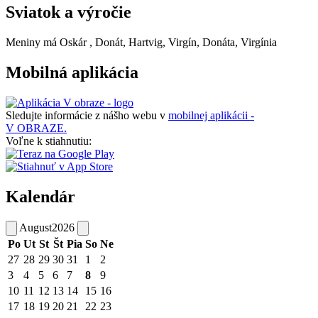
Sviatok a výročie
Meniny má
Oskár
, Donát, Hartvig, Virgín, Donáta, Virgínia
Mobilná aplikácia
Sledujte informácie z nášho webu v
mobilnej aplikácii -
V OBRAZE.
Voľne k stiahnutiu:
Kalendár
August
2026
Po
Ut
St
Št
Pia
So
Ne
27
28
29
30
31
1
2
3
4
5
6
7
8
9
10
11
12
13
14
15
16
17
18
19
20
21
22
23