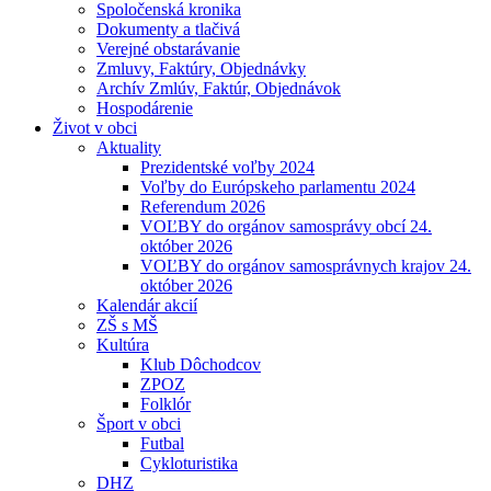
Spoločenská kronika
Dokumenty a tlačivá
Verejné obstarávanie
Zmluvy, Faktúry, Objednávky
Archív Zmlúv, Faktúr, Objednávok
Hospodárenie
Život v obci
Aktuality
Prezidentské voľby 2024
Voľby do Európskeho parlamentu 2024
Referendum 2026
VOĽBY do orgánov samosprávy obcí 24.
október 2026
VOĽBY do orgánov samosprávnych krajov 24.
október 2026
Kalendár akcií
ZŠ s MŠ
Kultúra
Klub Dôchodcov
ZPOZ
Folklór
Šport v obci
Futbal
Cykloturistika
DHZ