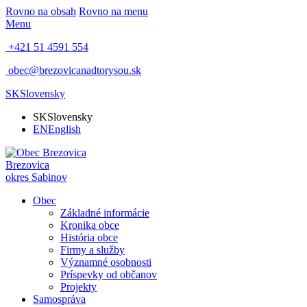
Rovno na obsah
Rovno na menu
Menu
+421 51 4591 554
obec@brezovicanadtorysou.sk
SK
Slovensky
SK
Slovensky
EN
English
Brezovica
okres Sabinov
Obec
Základné informácie
Kronika obce
História obce
Firmy a služby
Významné osobnosti
Príspevky od občanov
Projekty
Samospráva