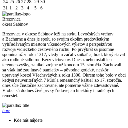
24
25
26
27
28
29
30
31
1
2
3
4
5
6
Brezovica
okres Sabinov
Brezovica v okrese Sabinov leží na styku Levočských vrchov
a Bachurne a dnes je spolu so svojim okolím predovšetkým
vyhľadávaným miestom víkendových výletov s perspektívou
rozvoja vidieckeho cestovného ruchu. Po prvýkrát sa písomne
spomína už v roku 1317, vtedy tu začal vznikať aj hrad, ktorý staval
ako rodinné sídlo rod Berzeviciovcov. Dnes z neho ostali len
terénne zvyšky, zanikol zrejme už koncom 15. storočia. Zachovali
sa však iné zaujímavé pamiatky – pôvodne gotický, neskôr
upravený kostol Všechsvätých z roku 1300. Okrem toho bolo v obci
kedysi neuveriteľných 7 kúrií a renesančný kaštieľ zo 17. storočia,
dnes síce čiastočne zachované, ale pomerne vážne zdevastované.
V obci sú dodnes živé prvky ľudovej architektúry i tradičných
remesiel.
hore
Kde nás nájdete