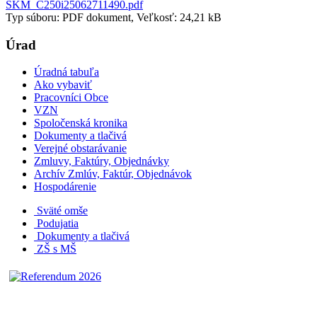
SKM_C250i25062711490.pdf
Typ súboru: PDF dokument, Veľkosť: 24,21 kB
Úrad
Úradná tabuľa
Ako vybaviť
Pracovníci Obce
VZN
Spoločenská kronika
Dokumenty a tlačivá
Verejné obstarávanie
Zmluvy, Faktúry, Objednávky
Archív Zmlúv, Faktúr, Objednávok
Hospodárenie
Sväté omše
Podujatia
Dokumenty a tlačivá
ZŠ s MŠ