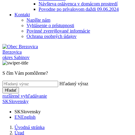
Návšteva oslávenca v domácom prostredí
Povodne po prívalovom daždi 09.06.2024
Kontakt
Napíšte nám
Vyhlásenie o prístupnosti
Povinné zverejňované informácie
Ochrana osobných údajov
Brezovica
okres Sabinov
S čím Vám pomôžeme?
Hľadaný výraz
Hľadať
rozšírené vyhľadávanie
SK
Slovensky
SK
Slovensky
EN
English
Úvodná stránka
Úrad