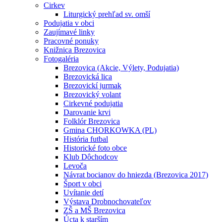
Cirkev
Liturgický prehľad sv. omší
Podujatia v obci
Zaujímavé linky
Pracovné ponuky
Knižnica Brezovica
Fotogaléria
Brezovica (Akcie, Výlety, Podujatia)
Brezovická lica
Brezovickí jurmak
Brezovický volant
Cirkevné podujatia
Darovanie krvi
Folklór Brezovica
Gmina CHORKOWKA (PL)
História futbal
Historické foto obce
Klub Dôchodcov
Levoča
Návrat bocianov do hniezda (Brezovica 2017)
Šport v obci
Uvítanie detí
Výstava Drobnochovateľov
ZŠ a MŠ Brezovica
Úcta k starším