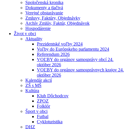
Spoločenská kronika
Dokumenty a tlačivá
Verejné obstarávanie
Zmluvy, Faktúry, Objednávky
Archív Zmlúv, Faktúr, Objednávok
Hospodárenie
Život v obci
Aktuality
Prezidentské voľby 2024
Voľby do Európskeho parlamentu 2024
Referendum 2026
VOĽBY do orgánov samosprávy obcí 24.
október 2026
VOĽBY do orgánov samosprávnych krajov 24.
október 2026
Kalendár akcií
ZŠ s MŠ
Kultúra
Klub Dôchodcov
ZPOZ
Folklór
Šport v obci
Futbal
Cykloturistika
DHZ