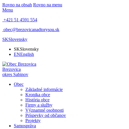
Rovno na obsah
Rovno na menu
Menu
+421 51 4591 554
obec@brezovicanadtorysou.sk
SK
Slovensky
SK
Slovensky
EN
English
Brezovica
okres Sabinov
Obec
Základné informácie
Kronika obce
História obce
Firmy a služby
Významné osobnosti
Príspevky od občanov
Projekty
Samospráva