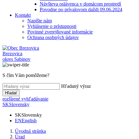
Návšteva oslávenca v domácom prostredí
Povodne po prívalovom daždi 09.06.2024
Kontakt
Napíšte nám
Vyhlásenie o prístupnosti
Povinné zverejňované informácie
Ochrana osobných údajov
Brezovica
okres Sabinov
S čím Vám pomôžeme?
Hľadaný výraz
Hľadať
rozšírené vyhľadávanie
SK
Slovensky
SK
Slovensky
EN
English
Úvodná stránka
Úrad