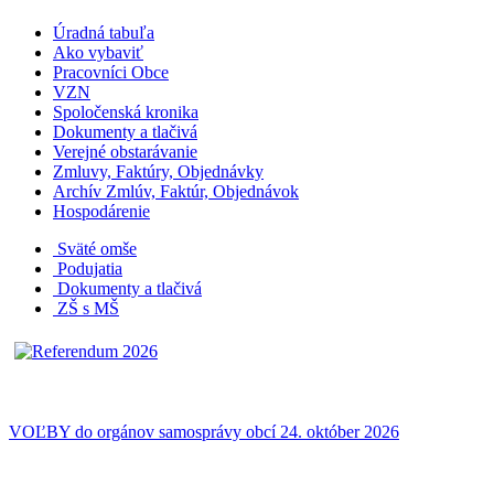
Úradná tabuľa
Ako vybaviť
Pracovníci Obce
VZN
Spoločenská kronika
Dokumenty a tlačivá
Verejné obstarávanie
Zmluvy, Faktúry, Objednávky
Archív Zmlúv, Faktúr, Objednávok
Hospodárenie
Sväté omše
Podujatia
Dokumenty a tlačivá
ZŠ s MŠ
VOĽBY do orgánov samosprávy obcí 24. október 2026