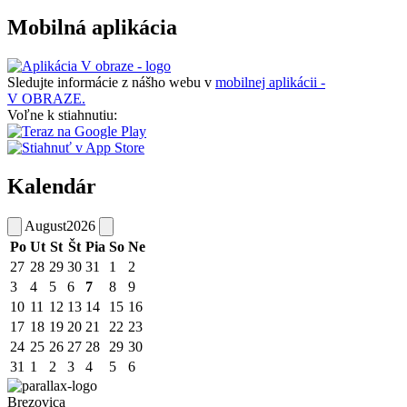
Mobilná aplikácia
Sledujte informácie z nášho webu v
mobilnej aplikácii -
V OBRAZE.
Voľne k stiahnutiu:
Kalendár
August
2026
Po
Ut
St
Št
Pia
So
Ne
27
28
29
30
31
1
2
3
4
5
6
7
8
9
10
11
12
13
14
15
16
17
18
19
20
21
22
23
24
25
26
27
28
29
30
31
1
2
3
4
5
6
Brezovica