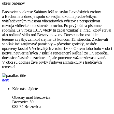
okres Sabinov
Brezovica v okrese Sabinov leží na styku Levočských vrchov
a Bachurne a dnes je spolu so svojim okolím predovšetkým
vyhľadávaným miestom víkendových výletov s perspektívou
rozvoja vidieckeho cestovného ruchu. Po prvýkrát sa písomne
spomína už v roku 1317, vtedy tu začal vznikať aj hrad, ktorý staval
ako rodinné sídlo rod Berzeviciovcov. Dnes z neho ostali len
terénne zvyšky, zanikol zrejme už koncom 15. storočia. Zachovali
sa však iné zaujímavé pamiatky – pôvodne gotický, neskôr
upravený kostol Všechsvätých z roku 1300. Okrem toho bolo v obci
kedysi neuveriteľných 7 kúrií a renesančný kaštieľ zo 17. storočia,
dnes síce čiastočne zachované, ale pomerne vážne zdevastované.
V obci sú dodnes živé prvky ľudovej architektúry i tradičných
remesiel.
hore
Kde nás nájdete
Obecný úrad Brezovica
Brezovica 59
082 74 Brezovica