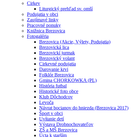
Cirkev
Liturgický prehľad sv. omší
Podujatia v obci
Zaujímavé linky
Pracovné ponuky
Knižnica Brezovica
Fotogaléria
Brezovica (Akcie, Výlety, Podujatia)
Brezovická lica
Brezovickí jurmak
Brezovický volant
Cirkevné podujatia
Darovanie krvi
Folklór Brezovica
Gmina CHORKOWKA (PL)
História futbal
Historické foto obce
Klub Dôchodcov
Levoča
Návrat bocianov do hniezda (Brezovica 2017)
Šport v obci
Uvítanie detí
Výstava Drobnochovateľov
ZŠ a MŠ Brezovica
Úcta k starším