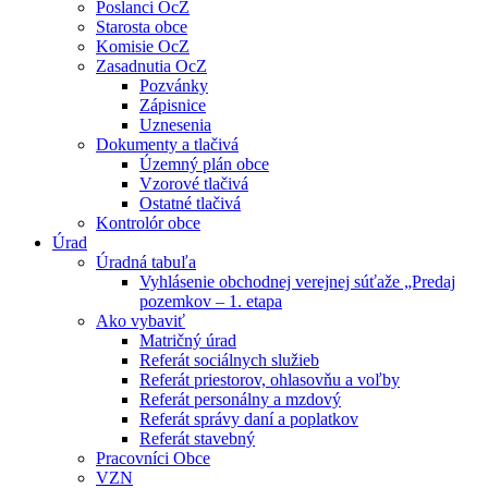
Poslanci OcZ
Starosta obce
Komisie OcZ
Zasadnutia OcZ
Pozvánky
Zápisnice
Uznesenia
Dokumenty a tlačivá
Územný plán obce
Vzorové tlačivá
Ostatné tlačivá
Kontrolór obce
Úrad
Úradná tabuľa
Vyhlásenie obchodnej verejnej súťaže „Predaj
pozemkov – 1. etapa
Ako vybaviť
Matričný úrad
Referát sociálnych služieb
Referát priestorov, ohlasovňu a voľby
Referát personálny a mzdový
Referát správy daní a poplatkov
Referát stavebný
Pracovníci Obce
VZN