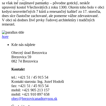
sa však iné zaujímavé pamiatky – pôvodne gotický, neskôr
upravený kostol Všechsvätých z roku 1300. Okrem toho bolo v obci
kedysi neuveriteľných 7 kúrií a renesančný kaštieľ zo 17. storočia,
dnes síce čiastočne zachované, ale pomerne vážne zdevastované.
V obci sú dodnes živé prvky ľudovej architektúry i tradičných
remesiel.
hore
Kde nás nájdete
Obecný úrad Brezovica
Brezovica 59
082 74 Brezovica
Kontakt
tel.: +421 51 / 45 915 54
Kontakt starosta: Ing. Jozef Hodoši
fax: +421 51 / 45 915 54
mobil: +421 905 213 157
mobil: +421 910 897 658
obec@brezovicanadtorysou.sk