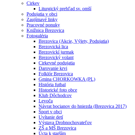
Cirkev
Liturgický prehľad sv. omší
Podujatia v obci
Zaujímavé linky
Pracovné ponuky
Knižnica Brezovica
Fotogaléria
Brezovica (Akcie, Výlety, Podujatia)
Brezovická lica
Brezovickí jurmak
Brezovický volant
Cirkevné podujatia
Darovanie krvi
Folklór Brezovica
Gmina CHORKOWKA (PL)
História futbal
Historické foto obce
Klub Dôchodcov
Levoča
Návrat bocianov do hniezda (Brezovica 2017)
Šport v obci
Uvítanie detí
Výstava Drobnochovateľov
ZŠ a MŠ Brezovica
Úcta k starším