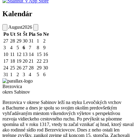
Kalendár
August
2026
Po
Ut
St
Št
Pia
So
Ne
27
28
29
30
31
1
2
3
4
5
6
7
8
9
10
11
12
13
14
15
16
17
18
19
20
21
22
23
24
25
26
27
28
29
30
31
1
2
3
4
5
6
Brezovica
okres Sabinov
Brezovica v okrese Sabinov leží na styku Levočských vrchov
a Bachurne a dnes je spolu so svojim okolím predovšetkým
vyhľadávaným miestom víkendových výletov s perspektívou
rozvoja vidieckeho cestovného ruchu. Po prvýkrát sa písomne
spomína už v roku 1317, vtedy tu začal vznikať aj hrad, ktorý staval
ako rodinné sídlo rod Berzeviciovcov. Dnes z neho ostali len
terénne zvyšky, zanikol zrejme už koncom 15. storočia. Zachovali