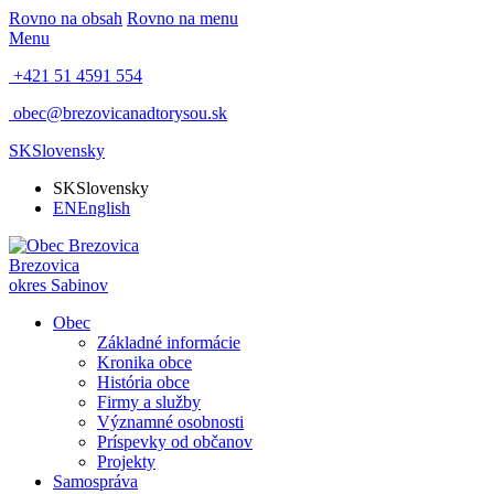
Rovno na obsah
Rovno na menu
Menu
+421 51 4591 554
obec@brezovicanadtorysou.sk
SK
Slovensky
SK
Slovensky
EN
English
Brezovica
okres Sabinov
Obec
Základné informácie
Kronika obce
História obce
Firmy a služby
Významné osobnosti
Príspevky od občanov
Projekty
Samospráva