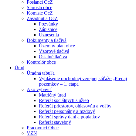
Poslanci OcZ
Starosta obce
Komisie OcZ
Zasadnutia OcZ
Pozvánky
Zápisnice
Uznesenia
Dokumenty a tlačivá
Územný plán obce
Vzorové tlačivá
Ostatné tlačivá
Kontrolór obce
Úrad
Úradná tabuľa
Vyhlásenie obchodnej verejnej súťaže „Predaj
pozemkov – 1. etapa
Ako vybaviť
Matričný úrad
Referát sociálnych služieb
Referát priestorov, ohlasovňu a voľby
Referát personálny a mzdový
Referát správy daní a poplatkov
Referát stavebný
Pracovníci Obce
VZN