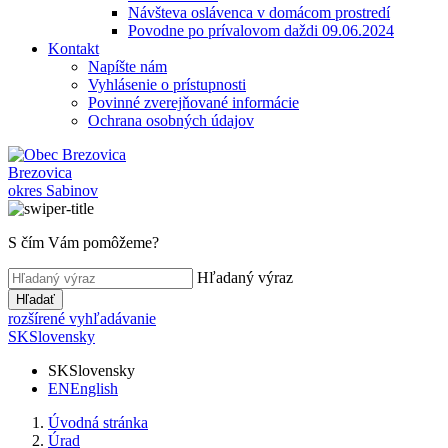
Návšteva oslávenca v domácom prostredí
Povodne po prívalovom daždi 09.06.2024
Kontakt
Napíšte nám
Vyhlásenie o prístupnosti
Povinné zverejňované informácie
Ochrana osobných údajov
Brezovica
okres Sabinov
S čím Vám pomôžeme?
Hľadaný výraz
Hľadať
rozšírené vyhľadávanie
SK
Slovensky
SK
Slovensky
EN
English
Úvodná stránka
Úrad