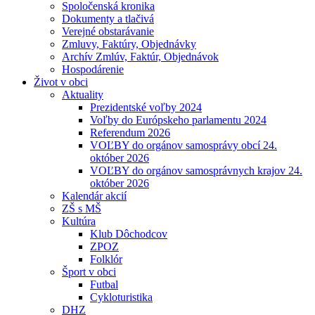
Spoločenská kronika
Dokumenty a tlačivá
Verejné obstarávanie
Zmluvy, Faktúry, Objednávky
Archív Zmlúv, Faktúr, Objednávok
Hospodárenie
Život v obci
Aktuality
Prezidentské voľby 2024
Voľby do Európskeho parlamentu 2024
Referendum 2026
VOĽBY do orgánov samosprávy obcí 24.
október 2026
VOĽBY do orgánov samosprávnych krajov 24.
október 2026
Kalendár akcií
ZŠ s MŠ
Kultúra
Klub Dôchodcov
ZPOZ
Folklór
Šport v obci
Futbal
Cykloturistika
DHZ