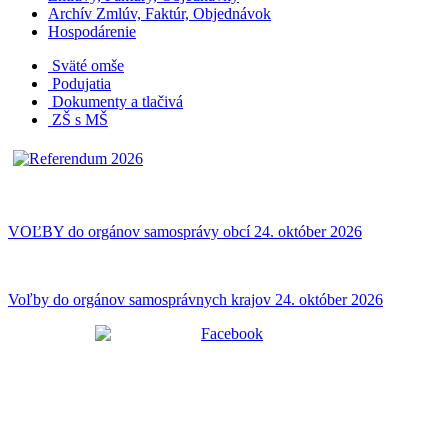
Archív Zmlúv, Faktúr, Objednávok
Hospodárenie
Sväté omše
Podujatia
Dokumenty a tlačivá
ZŠ s MŠ
VOĽBY do orgánov samosprávy obcí 24. október 2026
Voľby do orgánov samosprávnych krajov 24. október 2026