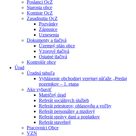
Poslanci OcZ
Starosta obce
Komisie OcZ
Zasadnutia OcZ
Pozvánky
Zápisnice
Uznesenia
Dokumenty a tlačivá
Územný plán obce
Vzorové tlačivá
Ostatné tlačivá
Kontrolór obce
Úrad
Úradná tabuľa
Vyhlásenie obchodnej verejnej súťaže „Predaj
pozemkov – 1. etapa
Ako vybaviť
Matričný úrad
Referát sociálnych služieb
Referát priestorov, ohlasovňu a voľby
Referát personálny a mzdový
Referát správy daní a poplatkov
Referát stavebný
Pracovníci Obce
VZN