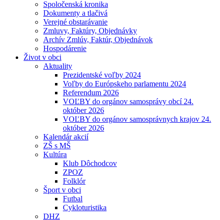
Spoločenská kronika
Dokumenty a tlačivá
Verejné obstarávanie
Zmluvy, Faktúry, Objednávky
Archív Zmlúv, Faktúr, Objednávok
Hospodárenie
Život v obci
Aktuality
Prezidentské voľby 2024
Voľby do Európskeho parlamentu 2024
Referendum 2026
VOĽBY do orgánov samosprávy obcí 24.
október 2026
VOĽBY do orgánov samosprávnych krajov 24.
október 2026
Kalendár akcií
ZŠ s MŠ
Kultúra
Klub Dôchodcov
ZPOZ
Folklór
Šport v obci
Futbal
Cykloturistika
DHZ