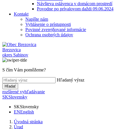
Návšteva oslávenca v domácom prostredí
Povodne po prívalovom daždi 09.06.2024
Kontakt
Napíšte nám
Vyhlásenie o prístupnosti
Povinné zverejňované informácie
Ochrana osobných údajov
Brezovica
okres Sabinov
S čím Vám pomôžeme?
Hľadaný výraz
Hľadať
rozšírené vyhľadávanie
SK
Slovensky
SK
Slovensky
EN
English
Úvodná stránka
Úrad