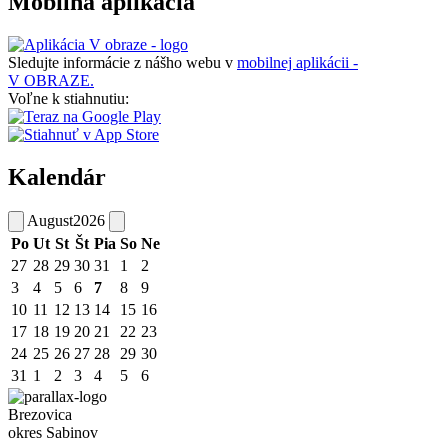
Mobilná aplikácia
Sledujte informácie z nášho webu v
mobilnej aplikácii -
V OBRAZE.
Voľne k stiahnutiu:
Kalendár
August
2026
Po
Ut
St
Št
Pia
So
Ne
27
28
29
30
31
1
2
3
4
5
6
7
8
9
10
11
12
13
14
15
16
17
18
19
20
21
22
23
24
25
26
27
28
29
30
31
1
2
3
4
5
6
Brezovica
okres Sabinov