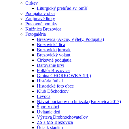
Cirkev
Liturgický prehľad sv. omší
Podujatia v obci
Zaujímavé linky
Pracovné ponuky
Knižnica Brezovica
Fotogaléria
Brezovica (Akcie, Výlety, Podujatia)
Brezovická lica
Brezovickí jurmak
Brezovický volant
Cirkevné podujatia
Darovanie krvi
Folklór Brezovica
Gmina CHORKOWKA (PL)
História futbal
Historické foto obce
Klub Dôchodcov
Levoča
Návrat bocianov do hniezda (Brezovica 2017)
Šport v obci
Uvítanie detí
Výstava Drobnochovateľov
ZŠ a MŠ Brezovica
Úcta k starším