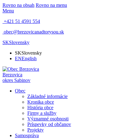
Rovno na obsah
Rovno na menu
Menu
+421 51 4591 554
obec@brezovicanadtorysou.sk
SK
Slovensky
SK
Slovensky
EN
English
Brezovica
okres Sabinov
Obec
Základné informácie
Kronika obce
História obce
Firmy a služby
Významné osobnosti
Príspevky od občanov
Projekty
Samospráva