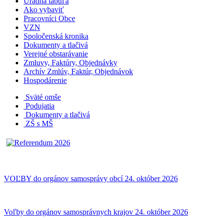
Úradná tabuľa
Ako vybaviť
Pracovníci Obce
VZN
Spoločenská kronika
Dokumenty a tlačivá
Verejné obstarávanie
Zmluvy, Faktúry, Objednávky
Archív Zmlúv, Faktúr, Objednávok
Hospodárenie
Sväté omše
Podujatia
Dokumenty a tlačivá
ZŠ s MŠ
VOĽBY do orgánov samosprávy obcí 24. október 2026
Voľby do orgánov samosprávnych krajov 24. október 2026