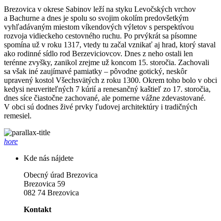
Brezovica v okrese Sabinov leží na styku Levočských vrchov
a Bachurne a dnes je spolu so svojim okolím predovšetkým
vyhľadávaným miestom víkendových výletov s perspektívou
rozvoja vidieckeho cestovného ruchu. Po prvýkrát sa písomne
spomína už v roku 1317, vtedy tu začal vznikať aj hrad, ktorý staval
ako rodinné sídlo rod Berzeviciovcov. Dnes z neho ostali len
terénne zvyšky, zanikol zrejme už koncom 15. storočia. Zachovali
sa však iné zaujímavé pamiatky – pôvodne gotický, neskôr
upravený kostol Všechsvätých z roku 1300. Okrem toho bolo v obci
kedysi neuveriteľných 7 kúrií a renesančný kaštieľ zo 17. storočia,
dnes síce čiastočne zachované, ale pomerne vážne zdevastované.
V obci sú dodnes živé prvky ľudovej architektúry i tradičných
remesiel.
hore
Kde nás nájdete
Obecný úrad Brezovica
Brezovica 59
082 74 Brezovica
Kontakt