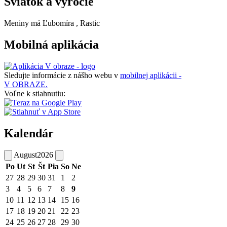
Sviatok a výročie
Meniny má
Ľubomíra
, Rastic
Mobilná aplikácia
Sledujte informácie z nášho webu v
mobilnej aplikácii -
V OBRAZE.
Voľne k stiahnutiu:
Kalendár
August
2026
Po
Ut
St
Št
Pia
So
Ne
27
28
29
30
31
1
2
3
4
5
6
7
8
9
10
11
12
13
14
15
16
17
18
19
20
21
22
23
24
25
26
27
28
29
30