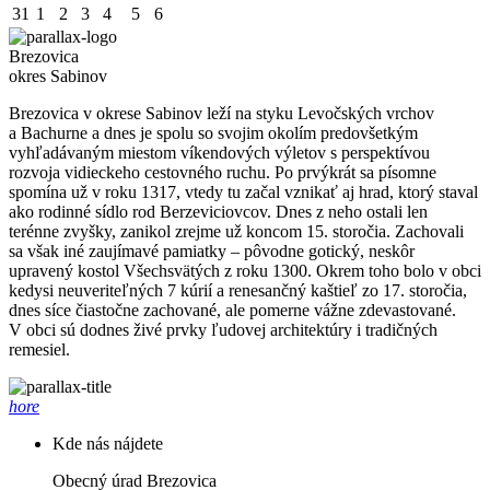
31
1
2
3
4
5
6
Brezovica
okres Sabinov
Brezovica v okrese Sabinov leží na styku Levočských vrchov
a Bachurne a dnes je spolu so svojim okolím predovšetkým
vyhľadávaným miestom víkendových výletov s perspektívou
rozvoja vidieckeho cestovného ruchu. Po prvýkrát sa písomne
spomína už v roku 1317, vtedy tu začal vznikať aj hrad, ktorý staval
ako rodinné sídlo rod Berzeviciovcov. Dnes z neho ostali len
terénne zvyšky, zanikol zrejme už koncom 15. storočia. Zachovali
sa však iné zaujímavé pamiatky – pôvodne gotický, neskôr
upravený kostol Všechsvätých z roku 1300. Okrem toho bolo v obci
kedysi neuveriteľných 7 kúrií a renesančný kaštieľ zo 17. storočia,
dnes síce čiastočne zachované, ale pomerne vážne zdevastované.
V obci sú dodnes živé prvky ľudovej architektúry i tradičných
remesiel.
hore
Kde nás nájdete
Obecný úrad Brezovica