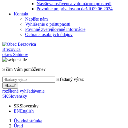
Návšteva oslávenca v domácom prostredí
Povodne po prívalovom daždi 09.06.2024
Kontakt
Napíšte nám
Vyhlásenie o prístupnosti
Povinné zverejňované informácie
Ochrana osobných údajov
Brezovica
okres Sabinov
S čím Vám pomôžeme?
Hľadaný výraz
Hľadať
rozšírené vyhľadávanie
SK
Slovensky
SK
Slovensky
EN
English
Úvodná stránka
Úrad