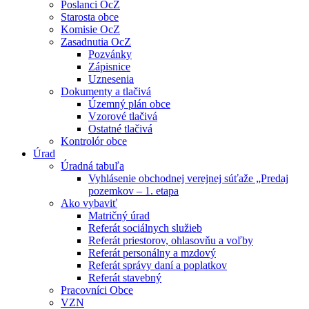
Poslanci OcZ
Starosta obce
Komisie OcZ
Zasadnutia OcZ
Pozvánky
Zápisnice
Uznesenia
Dokumenty a tlačivá
Územný plán obce
Vzorové tlačivá
Ostatné tlačivá
Kontrolór obce
Úrad
Úradná tabuľa
Vyhlásenie obchodnej verejnej súťaže „Predaj
pozemkov – 1. etapa
Ako vybaviť
Matričný úrad
Referát sociálnych služieb
Referát priestorov, ohlasovňu a voľby
Referát personálny a mzdový
Referát správy daní a poplatkov
Referát stavebný
Pracovníci Obce
VZN