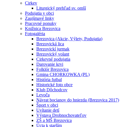
Cirkev
Liturgický prehľad sv. omší
Podujatia v obci
Zaujímavé linky
Pracovné ponuky
Knižnica Brezovica
Fotogaléria
Brezovica (Akcie, Výlety, Podujatia)
Brezovická lica
Brezovickí jurmak
Brezovický volant
Cirkevné podujatia
Darovanie krvi
Folklór Brezovica
Gmina CHORKOWKA (PL)
História futbal
Historické foto obce
Klub Dôchodcov
Levoča
Návrat bocianov do hniezda (Brezovica 2017)
Šport v obci
Uvítanie detí
Výstava Drobnochovateľov
ZŠ a MŠ Brezovica
Úcta k starším