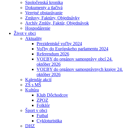
Spoločenská kronika
Dokumenty a tlačivá
Verejné obstarávanie
Zmluvy, Faktúry, Objednávky
Archív Zmlúv, Faktúr, Objednávok
Hospodárenie
Život v obci
Aktuality
Prezidentské voľby 2024
Voľby do Európskeho parlamentu 2024
Referendum 2026
VOĽBY do orgánov samosprávy obcí 24.
október 2026
VOĽBY do orgánov samosprávnych krajov 24.
október 2026
Kalendár akcií
ZŠ s MŠ
Kultúra
Klub Dôchodcov
ZPOZ
Folklór
Šport v obci
Futbal
Cykloturistika
DHZ