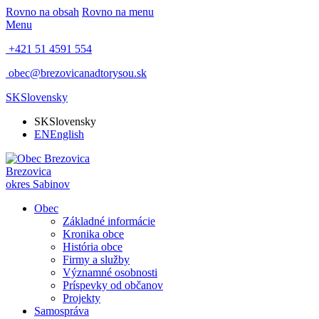
Rovno na obsah
Rovno na menu
Menu
+421 51 4591 554
obec@brezovicanadtorysou.sk
SK
Slovensky
SK
Slovensky
EN
English
Brezovica
okres Sabinov
Obec
Základné informácie
Kronika obce
História obce
Firmy a služby
Významné osobnosti
Príspevky od občanov
Projekty
Samospráva