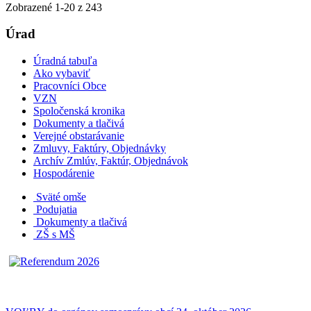
Zobrazené
1
-
20
z 243
Úrad
Úradná tabuľa
Ako vybaviť
Pracovníci Obce
VZN
Spoločenská kronika
Dokumenty a tlačivá
Verejné obstarávanie
Zmluvy, Faktúry, Objednávky
Archív Zmlúv, Faktúr, Objednávok
Hospodárenie
Sväté omše
Podujatia
Dokumenty a tlačivá
ZŠ s MŠ