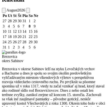
August
2026
Po
Ut
St
Št
Pia
So
Ne
27
28
29
30
31
1
2
3
4
5
6
7
8
9
10
11
12
13
14
15
16
17
18
19
20
21
22
23
24
25
26
27
28
29
30
31
1
2
3
4
5
6
Brezovica
okres Sabinov
Brezovica v okrese Sabinov leží na styku Levočských vrchov
a Bachurne a dnes je spolu so svojim okolím predovšetkým
vyhľadávaným miestom víkendových výletov s perspektívou
rozvoja vidieckeho cestovného ruchu. Po prvýkrát sa písomne
spomína už v roku 1317, vtedy tu začal vznikať aj hrad, ktorý staval
ako rodinné sídlo rod Berzeviciovcov. Dnes z neho ostali len
terénne zvyšky, zanikol zrejme už koncom 15. storočia. Zachovali
sa však iné zaujímavé pamiatky – pôvodne gotický, neskôr
upravený kostol Všechsvätých z roku 1300. Okrem toho bolo v obci