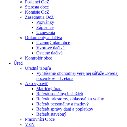
Poslanci OcZ
Starosta obce
Komisie OcZ
Zasadnutia OcZ
Pozvánky
Zápisnice
Uznesenia
Dokumenty a tlačivá
Územný plán obce
Vzorové tlačivá
Ostatné tlačivá
Kontrolór obce
Úrad
Úradná tabuľa
Vyhlásenie obchodnej verejnej súťaže „Predaj
pozemkov – 1. etapa
Ako vybaviť
Matričný úrad
Referát sociálnych služieb
Referát priestorov, ohlasovňu a voľby
Referát personálny a mzdový
Referát správy daní a poplatkov
Referát stavebný
Pracovníci Obce
VZN