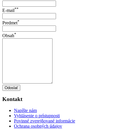
**
E-mail
*
Predmet
*
Obsah
Odoslať
Kontakt
Napíšte nám
Vyhlásenie o prístupnosti
Povinné zverejňované informácie
Ochrana osobných údajov