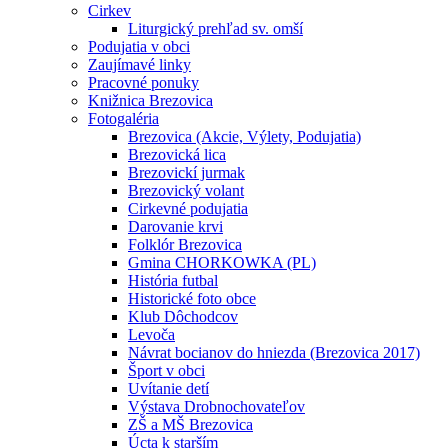
Cirkev
Liturgický prehľad sv. omší
Podujatia v obci
Zaujímavé linky
Pracovné ponuky
Knižnica Brezovica
Fotogaléria
Brezovica (Akcie, Výlety, Podujatia)
Brezovická lica
Brezovickí jurmak
Brezovický volant
Cirkevné podujatia
Darovanie krvi
Folklór Brezovica
Gmina CHORKOWKA (PL)
História futbal
Historické foto obce
Klub Dôchodcov
Levoča
Návrat bocianov do hniezda (Brezovica 2017)
Šport v obci
Uvítanie detí
Výstava Drobnochovateľov
ZŠ a MŠ Brezovica
Úcta k starším