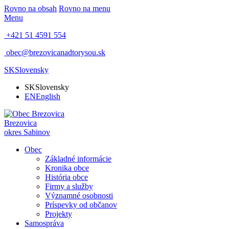
Rovno na obsah
Rovno na menu
Menu
+421 51 4591 554
obec@brezovicanadtorysou.sk
SK
Slovensky
SK
Slovensky
EN
English
Brezovica
okres Sabinov
Obec
Základné informácie
Kronika obce
História obce
Firmy a služby
Významné osobnosti
Príspevky od občanov
Projekty
Samospráva