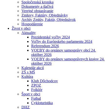
Spoločenská kronika
Dokumenty a tlačivá
Verejné obstarávanie
Zmluvy, Faktúry, Objednávky
Archív Zmlúv, Faktúr, Objednávok
Hospodárenie
Život v obci
Aktuality
Prezidentské voľby 2024
Voľby do Európskeho parlamentu 2024
Referendum 2026
VOĽBY do orgánov samosprávy obcí 24.
október 2026
VOĽBY do orgánov samosprávnych krajov 24.
október 2026
Kalendár akcií
ZŠ s MŠ
Kultúra
Klub Dôchodcov
ZPOZ
Folklór
Šport v obci
Futbal
Cykloturistika
DHZ