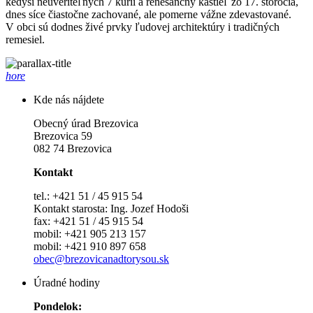
kedysi neuveriteľných 7 kúrií a renesančný kaštieľ zo 17. storočia,
dnes síce čiastočne zachované, ale pomerne vážne zdevastované.
V obci sú dodnes živé prvky ľudovej architektúry i tradičných
remesiel.
hore
Kde nás nájdete
Obecný úrad Brezovica
Brezovica 59
082 74 Brezovica
Kontakt
tel.: +421 51 / 45 915 54
Kontakt starosta: Ing. Jozef Hodoši
fax: +421 51 / 45 915 54
mobil: +421 905 213 157
mobil: +421 910 897 658
obec@brezovicanadtorysou.sk
Úradné hodiny
Pondelok: