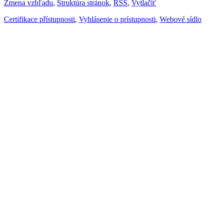
Zmena vzhľadu
,
Štruktúra stránok
,
RSS
,
Vytlačiť
Certifikace přístupnosti
,
Vyhlásenie o prístupnosti
,
Webové sídlo