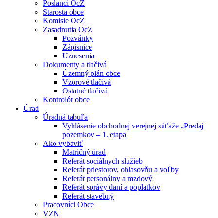
Poslanci OcZ
Starosta obce
Komisie OcZ
Zasadnutia OcZ
Pozvánky
Zápisnice
Uznesenia
Dokumenty a tlačivá
Územný plán obce
Vzorové tlačivá
Ostatné tlačivá
Kontrolór obce
Úrad
Úradná tabuľa
Vyhlásenie obchodnej verejnej súťaže „Predaj
pozemkov – 1. etapa
Ako vybaviť
Matričný úrad
Referát sociálnych služieb
Referát priestorov, ohlasovňu a voľby
Referát personálny a mzdový
Referát správy daní a poplatkov
Referát stavebný
Pracovníci Obce
VZN