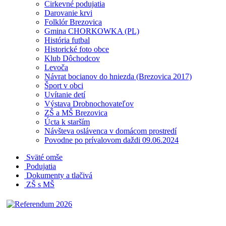
Cirkevné podujatia
Darovanie krvi
Folklór Brezovica
Gmina CHORKOWKA (PL)
História futbal
Historické foto obce
Klub Dôchodcov
Levoča
Návrat bocianov do hniezda (Brezovica 2017)
Šport v obci
Uvítanie detí
Výstava Drobnochovateľov
ZŠ a MŠ Brezovica
Úcta k starším
Návšteva oslávenca v domácom prostredí
Povodne po prívalovom daždi 09.06.2024
Sväté omše
Podujatia
Dokumenty a tlačivá
ZŠ s MŠ