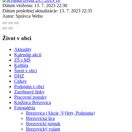
Dátum vloženia:
13. 7. 2023 22:30
Dátum poslednej aktualizácie:
13. 7. 2023 22:35
Autor:
Správca Webu
Život v obci
Aktuality
Kalendár akcií
ZŠ s MŠ
Kultúra
Šport v obci
DHZ
Cirkev
Podujatia v obci
Zaujímavé linky
Pracovné ponuky
Knižnica Brezovica
Fotogaléria
Brezovica (Akcie, Výlety, Podujatia)
Brezovická lica
Brezovickí jurmak
Brezovický volant