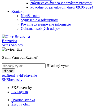
Návšteva oslávenca v domácom prostredí
Povodne po prívalovom daždi 09.06.2024
Kontakt
Napíšte nám
Vyhlásenie o prístupnosti
Povinné zverejňované informácie
Ochrana osobných údajov
Brezovica
okres Sabinov
S čím Vám pomôžeme?
Hľadaný výraz
Hľadať
rozšírené vyhľadávanie
SK
Slovensky
SK
Slovensky
EN
English
Úvodná stránka
Život v obci