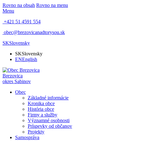
Rovno na obsah
Rovno na menu
Menu
+421 51 4591 554
obec@brezovicanadtorysou.sk
SK
Slovensky
SK
Slovensky
EN
English
Brezovica
okres Sabinov
Obec
Základné informácie
Kronika obce
História obce
Firmy a služby
Významné osobnosti
Príspevky od občanov
Projekty
Samospráva