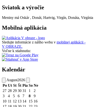
Sviatok a výročie
Meniny má
Oskár
, Donát, Hartvig, Virgín, Donáta, Virgínia
Mobilná aplikácia
Sledujte informácie z nášho webu v
mobilnej aplikácii -
V OBRAZE.
Voľne k stiahnutiu:
Kalendár
August
2026
Po
Ut
St
Št
Pia
So
Ne
27
28
29
30
31
1
2
3
4
5
6
7
8
9
10
11
12
13
14
15
16
17
18
19
20
21
22
23