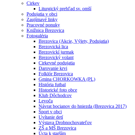
Cirkev
Liturgický prehľad sv. omší
Podujatia v obci
Zaujímavé linky
Pracovné ponuky
Knižnica Brezovica
Fotogaléria
Brezovica (Akcie, Výlety, Podujatia)
Brezovická lica
Brezovickí jurmak
Brezovický volant
Cirkevné podujatia
Darovanie krvi
Folklór Brezovica
Gmina CHORKOWKA (PL)
História futbal
Historické foto obce
Klub Dôchodcov
Levoča
Návrat bocianov do hniezda (Brezovica 2017)
Šport v obci
Uvítanie detí
Výstava Drobnochovateľov
ZŠ a MŠ Brezovica
Úcta k starším