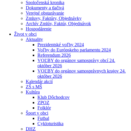
Spoločenská kronika
Dokumenty a tlačivá
Verejné obstarávanie
Zmluvy, Faktúry, Objednávky
Archív Zmlúv, Faktúr, Objednávok
Hospodárenie
Život v obci
Aktuality
Prezidentské voľby 2024
Voľby do Európskeho parlamentu 2024
Referendum 2026
VOĽBY do orgánov samosprávy obcí 24.
október 2026
VOĽBY do orgánov samosprávnych krajov 24.
október 2026
Kalendár akcií
ZŠ s MŠ
Kultúra
Klub Dôchodcov
ZPOZ
Folklór
Šport v obci
Futbal
Cykloturistika
DHZ