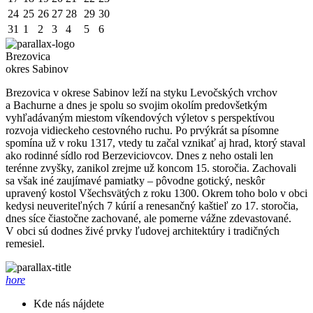
24
25
26
27
28
29
30
31
1
2
3
4
5
6
Brezovica
okres Sabinov
Brezovica v okrese Sabinov leží na styku Levočských vrchov
a Bachurne a dnes je spolu so svojim okolím predovšetkým
vyhľadávaným miestom víkendových výletov s perspektívou
rozvoja vidieckeho cestovného ruchu. Po prvýkrát sa písomne
spomína už v roku 1317, vtedy tu začal vznikať aj hrad, ktorý staval
ako rodinné sídlo rod Berzeviciovcov. Dnes z neho ostali len
terénne zvyšky, zanikol zrejme už koncom 15. storočia. Zachovali
sa však iné zaujímavé pamiatky – pôvodne gotický, neskôr
upravený kostol Všechsvätých z roku 1300. Okrem toho bolo v obci
kedysi neuveriteľných 7 kúrií a renesančný kaštieľ zo 17. storočia,
dnes síce čiastočne zachované, ale pomerne vážne zdevastované.
V obci sú dodnes živé prvky ľudovej architektúry i tradičných
remesiel.
hore
Kde nás nájdete