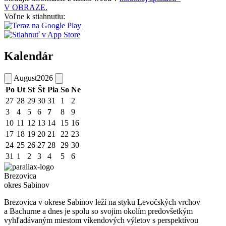
V OBRAZE.
Voľne k stiahnutiu:
Kalendár
August
2026
Po
Ut
St
Št
Pia
So
Ne
27
28
29
30
31
1
2
3
4
5
6
7
8
9
10
11
12
13
14
15
16
17
18
19
20
21
22
23
24
25
26
27
28
29
30
31
1
2
3
4
5
6
Brezovica
okres Sabinov
Brezovica v okrese Sabinov leží na styku Levočských vrchov
a Bachurne a dnes je spolu so svojim okolím predovšetkým
vyhľadávaným miestom víkendových výletov s perspektívou