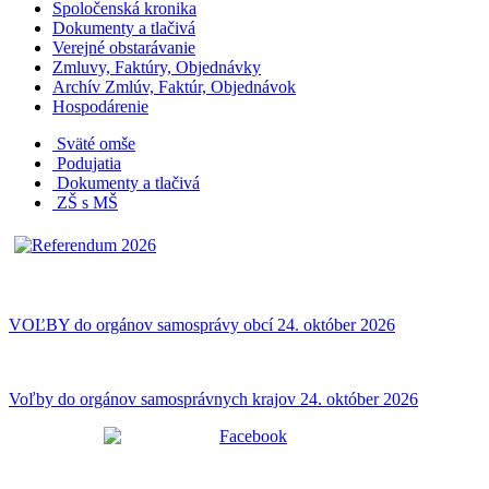
Spoločenská kronika
Dokumenty a tlačivá
Verejné obstarávanie
Zmluvy, Faktúry, Objednávky
Archív Zmlúv, Faktúr, Objednávok
Hospodárenie
Sväté omše
Podujatia
Dokumenty a tlačivá
ZŠ s MŠ
VOĽBY do orgánov samosprávy obcí 24. október 2026
Voľby do orgánov samosprávnych krajov 24. október 2026