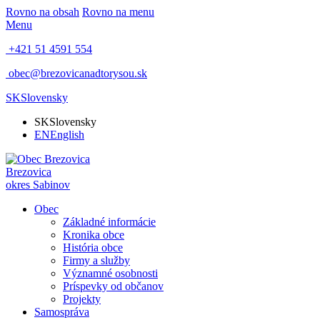
Rovno na obsah
Rovno na menu
Menu
+421 51 4591 554
obec@brezovicanadtorysou.sk
SK
Slovensky
SK
Slovensky
EN
English
Brezovica
okres Sabinov
Obec
Základné informácie
Kronika obce
História obce
Firmy a služby
Významné osobnosti
Príspevky od občanov
Projekty
Samospráva