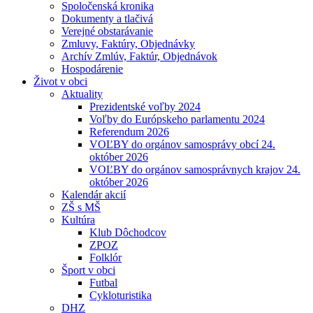
Spoločenská kronika
Dokumenty a tlačivá
Verejné obstarávanie
Zmluvy, Faktúry, Objednávky
Archív Zmlúv, Faktúr, Objednávok
Hospodárenie
Život v obci
Aktuality
Prezidentské voľby 2024
Voľby do Európskeho parlamentu 2024
Referendum 2026
VOĽBY do orgánov samosprávy obcí 24.
október 2026
VOĽBY do orgánov samosprávnych krajov 24.
október 2026
Kalendár akcií
ZŠ s MŠ
Kultúra
Klub Dôchodcov
ZPOZ
Folklór
Šport v obci
Futbal
Cykloturistika
DHZ