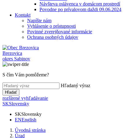
Návšteva oslávenca v domácom prostredí
Povodne po prívalovom daždi 09.06.2024
Kontakt
Napíšte nám
Vyhlásenie o prístupnosti
Povinné zverejňované informácie
Ochrana osobných údajov
Brezovica
okres Sabinov
S čím Vám pomôžeme?
Hľadaný výraz
Hľadať
rozšírené vyhľadávanie
SK
Slovensky
SK
Slovensky
EN
English
Úvodná stránka
Úrad