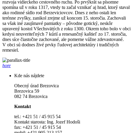
rozvoja vidieckeho cestovného ruchu. Po prvýkrát sa písomne
spomína už v roku 1317, vtedy tu začal vznikať aj hrad, ktorý staval
ako rodinné sídlo rod Berzeviciovcov. Dnes z neho ostali len
terénne zvyšky, zanikol zrejme už koncom 15. storočia. Zachovali
sa však iné zaujímavé pamiatky – pôvodne gotický, neskôr
upravený kostol Všechsvätých z roku 1300. Okrem toho bolo v obci
kedysi neuveriteľných 7 kúrií a renesančný kaštieľ zo 17. storočia,
dnes síce čiastočne zachované, ale pomerne vážne zdevastované.
V obci sú dodnes živé prvky ľudovej architektúry i tradičných
remesiel.
hore
Kde nás nájdete
Obecný úrad Brezovica
Brezovica 59
082 74 Brezovica
Kontakt
tel.: +421 51 / 45 915 54
Kontakt starosta: Ing. Jozef Hodoši
fax: +421 51 / 45 915 54
mobil: +421 905 213 157