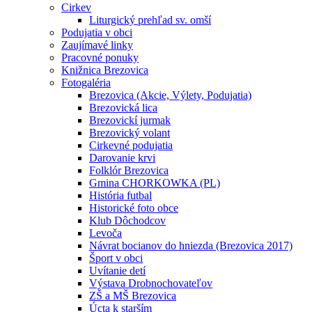
Cirkev
Liturgický prehľad sv. omší
Podujatia v obci
Zaujímavé linky
Pracovné ponuky
Knižnica Brezovica
Fotogaléria
Brezovica (Akcie, Výlety, Podujatia)
Brezovická lica
Brezovickí jurmak
Brezovický volant
Cirkevné podujatia
Darovanie krvi
Folklór Brezovica
Gmina CHORKOWKA (PL)
História futbal
Historické foto obce
Klub Dôchodcov
Levoča
Návrat bocianov do hniezda (Brezovica 2017)
Šport v obci
Uvítanie detí
Výstava Drobnochovateľov
ZŠ a MŠ Brezovica
Úcta k starším