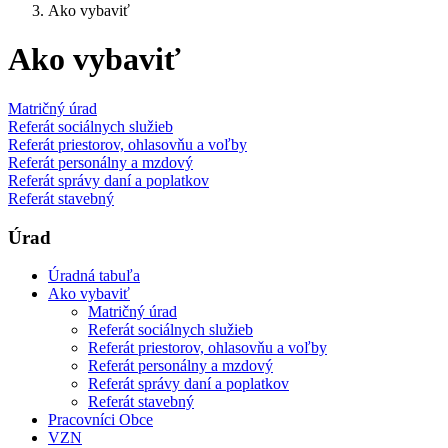
Ako vybaviť
Ako vybaviť
Matričný úrad
Referát sociálnych služieb
Referát priestorov, ohlasovňu a voľby
Referát personálny a mzdový
Referát správy daní a poplatkov
Referát stavebný
Úrad
Úradná tabuľa
Ako vybaviť
Matričný úrad
Referát sociálnych služieb
Referát priestorov, ohlasovňu a voľby
Referát personálny a mzdový
Referát správy daní a poplatkov
Referát stavebný
Pracovníci Obce
VZN