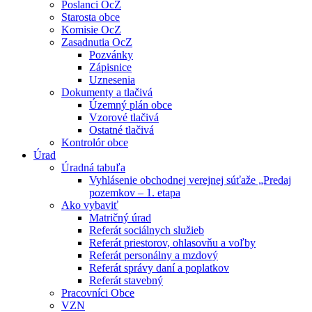
Poslanci OcZ
Starosta obce
Komisie OcZ
Zasadnutia OcZ
Pozvánky
Zápisnice
Uznesenia
Dokumenty a tlačivá
Územný plán obce
Vzorové tlačivá
Ostatné tlačivá
Kontrolór obce
Úrad
Úradná tabuľa
Vyhlásenie obchodnej verejnej súťaže „Predaj
pozemkov – 1. etapa
Ako vybaviť
Matričný úrad
Referát sociálnych služieb
Referát priestorov, ohlasovňu a voľby
Referát personálny a mzdový
Referát správy daní a poplatkov
Referát stavebný
Pracovníci Obce
VZN