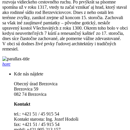
rozvoja vidieckeho cestovného ruchu. Po prvýkrát sa písomne
spomína už v roku 1317, vtedy tu začal vznikať aj hrad, ktorý staval
ako rodinné sídlo rod Berzeviciovcov. Dnes z neho ostali len
terénne zvyšky, zanikol zrejme už koncom 15. storočia. Zachovali
sa však iné zaujímavé pamiatky – pôvodne gotický, neskôr
upravený kostol Všechsvätých z roku 1300. Okrem toho bolo v obci
kedysi neuveriteľných 7 kúrií a renesančný kaštieľ zo 17. storočia,
dnes síce čiastočne zachované, ale pomerne vážne zdevastované.
V obci sú dodnes živé prvky ľudovej architektúry i tradičných
remesiel.
hore
Kde nás nájdete
Obecný úrad Brezovica
Brezovica 59
082 74 Brezovica
Kontakt
tel.: +421 51 / 45 915 54
Kontakt starosta: Ing. Jozef Hodoši
fax: +421 51 / 45 915 54
mobil: +421 905 213 157