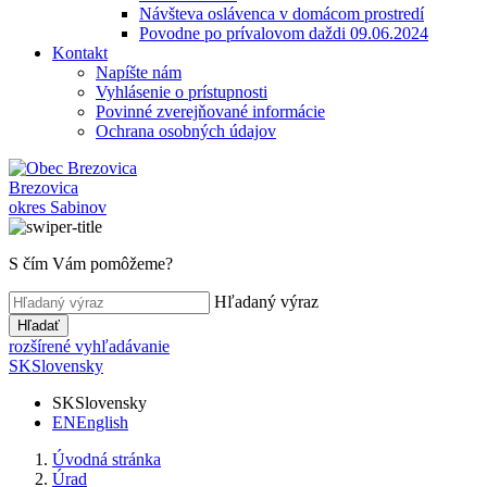
Návšteva oslávenca v domácom prostredí
Povodne po prívalovom daždi 09.06.2024
Kontakt
Napíšte nám
Vyhlásenie o prístupnosti
Povinné zverejňované informácie
Ochrana osobných údajov
Brezovica
okres Sabinov
S čím Vám pomôžeme?
Hľadaný výraz
Hľadať
rozšírené vyhľadávanie
SK
Slovensky
SK
Slovensky
EN
English
Úvodná stránka
Úrad