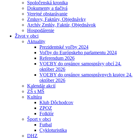
Spoločenská kronika
Dokumenty a tlačivá
Verejné obstarávanie
Zmluvy, Faktúry, Objednávky
Archív Zmlúv, Faktúr, Objednávok
Hospodárenie
Život v obci
Aktuality
Prezidentské voľby 2024
Voľby do Európskeho parlamentu 2024
Referendum 2026
VOĽBY do orgánov samosprávy obcí 24.
október 2026
VOĽBY do orgánov samosprávnych krajov 24.
október 2026
Kalendár akcií
ZŠ s MŠ
Kultúra
Klub Dôchodcov
ZPOZ
Folklór
Šport v obci
Futbal
Cykloturistika
DHZ