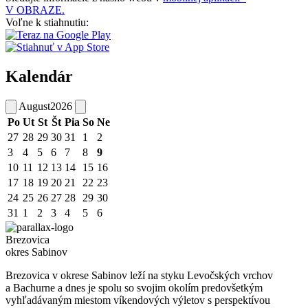
V OBRAZE.
Voľne k stiahnutiu:
Kalendár
August
2026
Po
Ut
St
Št
Pia
So
Ne
27
28
29
30
31
1
2
3
4
5
6
7
8
9
10
11
12
13
14
15
16
17
18
19
20
21
22
23
24
25
26
27
28
29
30
31
1
2
3
4
5
6
Brezovica
okres Sabinov
Brezovica v okrese Sabinov leží na styku Levočských vrchov
a Bachurne a dnes je spolu so svojim okolím predovšetkým
vyhľadávaným miestom víkendových výletov s perspektívou