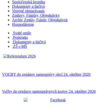
Spoločenská kronika
Dokumenty a tlačivá
Verejné obstarávanie
Zmluvy, Faktúry, Objednávky
Archív Zmlúv, Faktúr, Objednávok
Hospodárenie
Sväté omše
Podujatia
Dokumenty a tlačivá
ZŠ s MŠ
VOĽBY do orgánov samosprávy obcí 24. október 2026
Voľby do orgánov samosprávnych krajov 24. október 2026