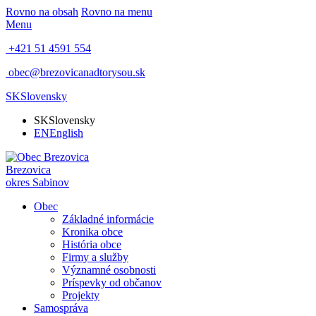
Rovno na obsah
Rovno na menu
Menu
+421 51 4591 554
obec@brezovicanadtorysou.sk
SK
Slovensky
SK
Slovensky
EN
English
Brezovica
okres Sabinov
Obec
Základné informácie
Kronika obce
História obce
Firmy a služby
Významné osobnosti
Príspevky od občanov
Projekty
Samospráva