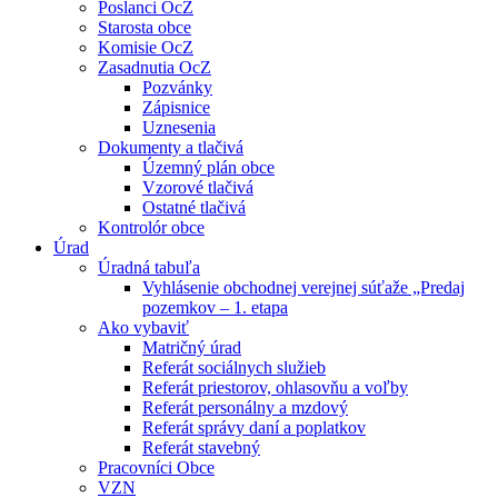
Poslanci OcZ
Starosta obce
Komisie OcZ
Zasadnutia OcZ
Pozvánky
Zápisnice
Uznesenia
Dokumenty a tlačivá
Územný plán obce
Vzorové tlačivá
Ostatné tlačivá
Kontrolór obce
Úrad
Úradná tabuľa
Vyhlásenie obchodnej verejnej súťaže „Predaj
pozemkov – 1. etapa
Ako vybaviť
Matričný úrad
Referát sociálnych služieb
Referát priestorov, ohlasovňu a voľby
Referát personálny a mzdový
Referát správy daní a poplatkov
Referát stavebný
Pracovníci Obce
VZN