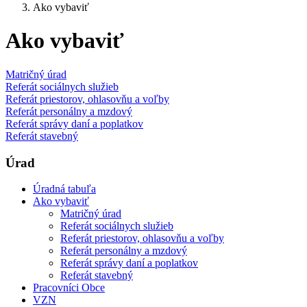
Ako vybaviť
Ako vybaviť
Matričný úrad
Referát sociálnych služieb
Referát priestorov, ohlasovňu a voľby
Referát personálny a mzdový
Referát správy daní a poplatkov
Referát stavebný
Úrad
Úradná tabuľa
Ako vybaviť
Matričný úrad
Referát sociálnych služieb
Referát priestorov, ohlasovňu a voľby
Referát personálny a mzdový
Referát správy daní a poplatkov
Referát stavebný
Pracovníci Obce
VZN