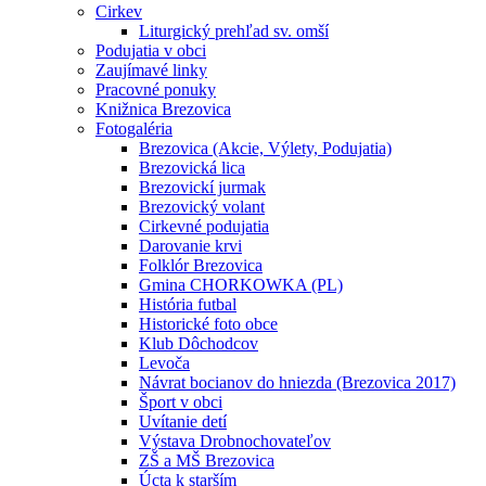
Cirkev
Liturgický prehľad sv. omší
Podujatia v obci
Zaujímavé linky
Pracovné ponuky
Knižnica Brezovica
Fotogaléria
Brezovica (Akcie, Výlety, Podujatia)
Brezovická lica
Brezovickí jurmak
Brezovický volant
Cirkevné podujatia
Darovanie krvi
Folklór Brezovica
Gmina CHORKOWKA (PL)
História futbal
Historické foto obce
Klub Dôchodcov
Levoča
Návrat bocianov do hniezda (Brezovica 2017)
Šport v obci
Uvítanie detí
Výstava Drobnochovateľov
ZŠ a MŠ Brezovica
Úcta k starším