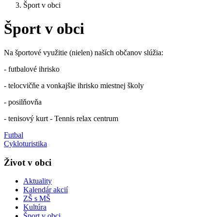
Šport v obci
Šport v obci
Na športové využitie (nielen) naších občanov slúžia:
- futbalové ihrisko
- telocvičňe a vonkajšie ihrisko miestnej školy
- posilňovňa
- tenisový kurt - Tennis relax centrum
Futbal
Cykloturistika
Život v obci
Aktuality
Kalendár akcií
ZŠ s MŠ
Kultúra
Šport v obci