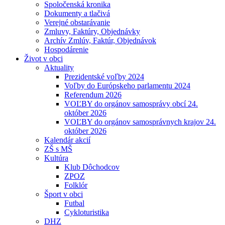
Spoločenská kronika
Dokumenty a tlačivá
Verejné obstarávanie
Zmluvy, Faktúry, Objednávky
Archív Zmlúv, Faktúr, Objednávok
Hospodárenie
Život v obci
Aktuality
Prezidentské voľby 2024
Voľby do Európskeho parlamentu 2024
Referendum 2026
VOĽBY do orgánov samosprávy obcí 24.
október 2026
VOĽBY do orgánov samosprávnych krajov 24.
október 2026
Kalendár akcií
ZŠ s MŠ
Kultúra
Klub Dôchodcov
ZPOZ
Folklór
Šport v obci
Futbal
Cykloturistika
DHZ