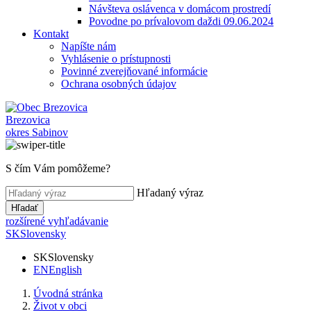
Návšteva oslávenca v domácom prostredí
Povodne po prívalovom daždi 09.06.2024
Kontakt
Napíšte nám
Vyhlásenie o prístupnosti
Povinné zverejňované informácie
Ochrana osobných údajov
Brezovica
okres Sabinov
S čím Vám pomôžeme?
Hľadaný výraz
Hľadať
rozšírené vyhľadávanie
SK
Slovensky
SK
Slovensky
EN
English
Úvodná stránka
Život v obci