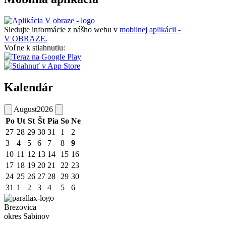
Sledujte informácie z nášho webu v
mobilnej aplikácii -
V OBRAZE.
Voľne k stiahnutiu:
Kalendár
August
2026
Po
Ut
St
Št
Pia
So
Ne
27
28
29
30
31
1
2
3
4
5
6
7
8
9
10
11
12
13
14
15
16
17
18
19
20
21
22
23
24
25
26
27
28
29
30
31
1
2
3
4
5
6
Brezovica
okres Sabinov