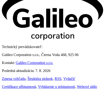
Technický prevádzkovateľ:
Galileo Corporation s.r.o., Čierna Voda 468, 925 06
Kontakt:
Galileo Corporation s.r.o.
Posledná aktualizácia: 7. 8. 2026
Zmena vzhľadu
,
Štruktúra stránok
,
RSS
,
Vytlačiť
Certifikace přístupnosti
,
Vyhlásenie o prístupnosti
,
Webové sídlo