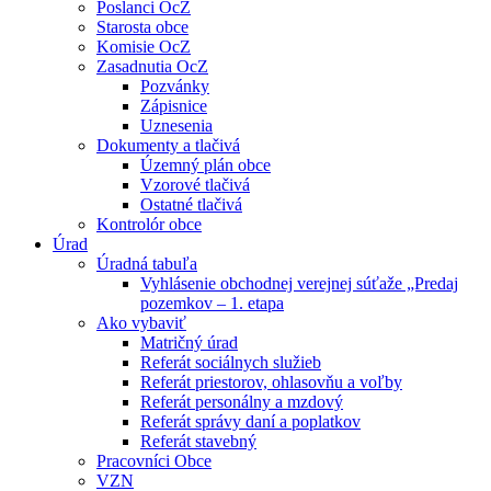
Poslanci OcZ
Starosta obce
Komisie OcZ
Zasadnutia OcZ
Pozvánky
Zápisnice
Uznesenia
Dokumenty a tlačivá
Územný plán obce
Vzorové tlačivá
Ostatné tlačivá
Kontrolór obce
Úrad
Úradná tabuľa
Vyhlásenie obchodnej verejnej súťaže „Predaj
pozemkov – 1. etapa
Ako vybaviť
Matričný úrad
Referát sociálnych služieb
Referát priestorov, ohlasovňu a voľby
Referát personálny a mzdový
Referát správy daní a poplatkov
Referát stavebný
Pracovníci Obce
VZN