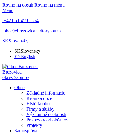
Rovno na obsah
Rovno na menu
Menu
+421 51 4591 554
obec@brezovicanadtorysou.sk
SK
Slovensky
SK
Slovensky
EN
English
Brezovica
okres Sabinov
Obec
Základné informácie
Kronika obce
História obce
Firmy a služby
Významné osobnosti
Príspevky od občanov
Projekty
Samospráva