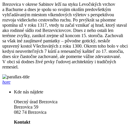
Brezovica v okrese Sabinov leží na styku Levočských vrchov
a Bachurne a dnes je spolu so svojim okolím predovšetkým
vyhľadávaným miestom víkendových výletov s perspektívou
rozvoja vidieckeho cestovného ruchu. Po prvýkrát sa písomne
spomína už v roku 1317, vtedy tu začal vznikať aj hrad, ktorý staval
ako rodinné sídlo rod Berzeviciovcov. Dnes z neho ostali len
terénne zvyšky, zanikol zrejme už koncom 15. storočia. Zachovali
sa však iné zaujímavé pamiatky – pôvodne gotický, neskôr
upravený kostol Všechsvätých z roku 1300. Okrem toho bolo v obci
kedysi neuveriteľných 7 kúrií a renesančný kaštieľ zo 17. storočia,
dnes síce čiastočne zachované, ale pomerne vážne zdevastované.
V obci sú dodnes živé prvky ľudovej architektúry i tradičných
remesiel.
hore
Kde nás nájdete
Obecný úrad Brezovica
Brezovica 59
082 74 Brezovica
Kontakt