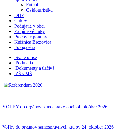
Futbal
Cykloturistika
DHZ
Cirkev
Podujatia v obci
Zaujímavé linky
Pracovné ponuky
Knižnica Brezovica
Fotogaléria
Sväté omše
Podujatia
Dokumenty a tlačivá
ZŠ s MŠ
VOĽBY do orgánov samosprávy obcí 24. október 2026
Voľby do orgánov samosprávnych krajov 24. október 2026