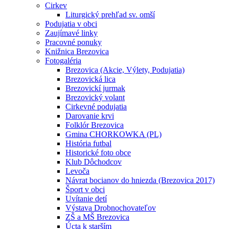
Cirkev
Liturgický prehľad sv. omší
Podujatia v obci
Zaujímavé linky
Pracovné ponuky
Knižnica Brezovica
Fotogaléria
Brezovica (Akcie, Výlety, Podujatia)
Brezovická lica
Brezovickí jurmak
Brezovický volant
Cirkevné podujatia
Darovanie krvi
Folklór Brezovica
Gmina CHORKOWKA (PL)
História futbal
Historické foto obce
Klub Dôchodcov
Levoča
Návrat bocianov do hniezda (Brezovica 2017)
Šport v obci
Uvítanie detí
Výstava Drobnochovateľov
ZŠ a MŠ Brezovica
Úcta k starším