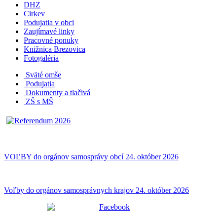
DHZ
Cirkev
Podujatia v obci
Zaujímavé linky
Pracovné ponuky
Knižnica Brezovica
Fotogaléria
Sväté omše
Podujatia
Dokumenty a tlačivá
ZŠ s MŠ
VOĽBY do orgánov samosprávy obcí 24. október 2026
Voľby do orgánov samosprávnych krajov 24. október 2026