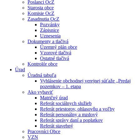
Poslanci OcZ
Starosta obce
Komisie OcZ
Zasadnutia OcZ
Pozvánky
Zápisnice
Uznesenia
Dokumenty a tlačivá
Územný plán obce
Vzorové tlačivá
Ostatné tlačivá
Kontrolór obce
Úrad
Úradná tabuľa
Vyhlásenie obchodnej verejnej súťaže „Predaj
pozemkov – 1. etapa
Ako vybaviť
Matričný úrad
Referát sociálnych služieb
Referát priestorov, ohlasovňu a voľby
Referát personálny a mzdový
Referát správy daní a poplatkov
Referát stavebný
Pracovníci Obce
VZN