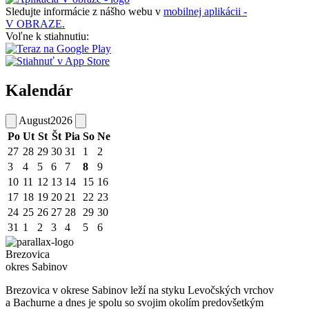
Sledujte informácie z nášho webu v
mobilnej aplikácii -
V OBRAZE.
Voľne k stiahnutiu:
Kalendár
August
2026
Po
Ut
St
Št
Pia
So
Ne
27
28
29
30
31
1
2
3
4
5
6
7
8
9
10
11
12
13
14
15
16
17
18
19
20
21
22
23
24
25
26
27
28
29
30
31
1
2
3
4
5
6
Brezovica
okres Sabinov
Brezovica v okrese Sabinov leží na styku Levočských vrchov
a Bachurne a dnes je spolu so svojim okolím predovšetkým