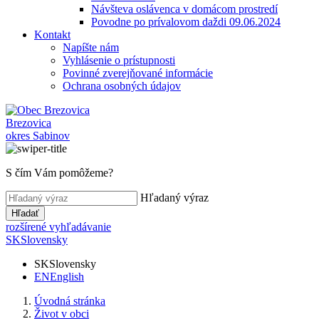
Návšteva oslávenca v domácom prostredí
Povodne po prívalovom daždi 09.06.2024
Kontakt
Napíšte nám
Vyhlásenie o prístupnosti
Povinné zverejňované informácie
Ochrana osobných údajov
Brezovica
okres Sabinov
S čím Vám pomôžeme?
Hľadaný výraz
Hľadať
rozšírené vyhľadávanie
SK
Slovensky
SK
Slovensky
EN
English
Úvodná stránka
Život v obci