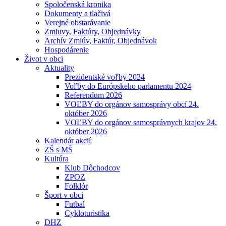
Spoločenská kronika
Dokumenty a tlačivá
Verejné obstarávanie
Zmluvy, Faktúry, Objednávky
Archív Zmlúv, Faktúr, Objednávok
Hospodárenie
Život v obci
Aktuality
Prezidentské voľby 2024
Voľby do Európskeho parlamentu 2024
Referendum 2026
VOĽBY do orgánov samosprávy obcí 24.
október 2026
VOĽBY do orgánov samosprávnych krajov 24.
október 2026
Kalendár akcií
ZŠ s MŠ
Kultúra
Klub Dôchodcov
ZPOZ
Folklór
Šport v obci
Futbal
Cykloturistika
DHZ