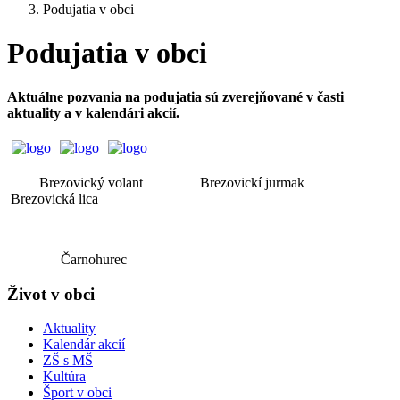
Podujatia v obci
Podujatia v obci
Aktuálne pozvania na podujatia sú zverejňované v časti
aktuality a v kalendári akcií.
Brezovický volant Brezovickí jurmak
Brezovická lica
Čarnohurec
Život v obci
Aktuality
Kalendár akcií
ZŠ s MŠ
Kultúra
Šport v obci