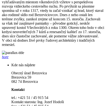
vyhľadávaným miestom víkendových výletov s perspektívou
rozvoja vidieckeho cestovného ruchu. Po prvýkrát sa písomne
spomína už v roku 1317, vtedy tu začal vznikať aj hrad, ktorý staval
ako rodinné sídlo rod Berzeviciovcov. Dnes z neho ostali len
terénne zvyšky, zanikol zrejme už koncom 15. storočia. Zachovali
sa však iné zaujímavé pamiatky – pôvodne gotický, neskôr
upravený kostol Všechsvätých z roku 1300. Okrem toho bolo v obci
kedysi neuveriteľných 7 kúrií a renesančný kaštieľ zo 17. storočia,
dnes síce čiastočne zachované, ale pomerne vážne zdevastované.
V obci sú dodnes živé prvky ľudovej architektúry i tradičných
remesiel.
hore
Kde nás nájdete
Obecný úrad Brezovica
Brezovica 59
082 74 Brezovica
Kontakt
tel.: +421 51 / 45 915 54
Kontakt starosta: Ing. Jozef Hodoši