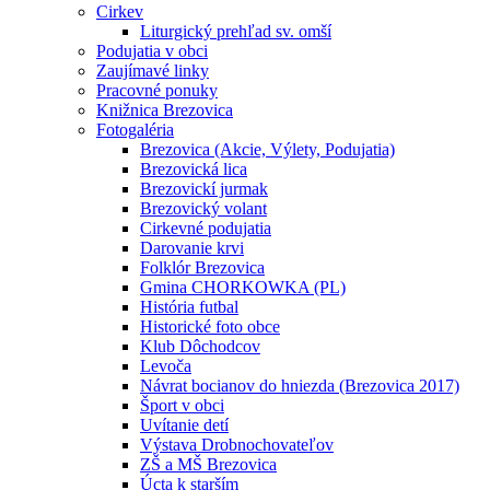
Cirkev
Liturgický prehľad sv. omší
Podujatia v obci
Zaujímavé linky
Pracovné ponuky
Knižnica Brezovica
Fotogaléria
Brezovica (Akcie, Výlety, Podujatia)
Brezovická lica
Brezovickí jurmak
Brezovický volant
Cirkevné podujatia
Darovanie krvi
Folklór Brezovica
Gmina CHORKOWKA (PL)
História futbal
Historické foto obce
Klub Dôchodcov
Levoča
Návrat bocianov do hniezda (Brezovica 2017)
Šport v obci
Uvítanie detí
Výstava Drobnochovateľov
ZŠ a MŠ Brezovica
Úcta k starším