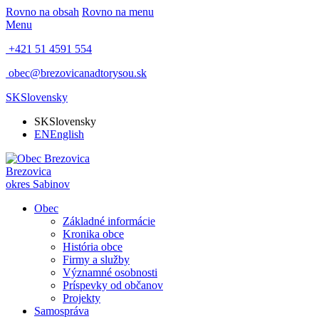
Rovno na obsah
Rovno na menu
Menu
+421 51 4591 554
obec@brezovicanadtorysou.sk
SK
Slovensky
SK
Slovensky
EN
English
Brezovica
okres Sabinov
Obec
Základné informácie
Kronika obce
História obce
Firmy a služby
Významné osobnosti
Príspevky od občanov
Projekty
Samospráva