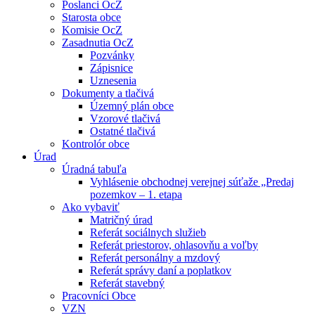
Poslanci OcZ
Starosta obce
Komisie OcZ
Zasadnutia OcZ
Pozvánky
Zápisnice
Uznesenia
Dokumenty a tlačivá
Územný plán obce
Vzorové tlačivá
Ostatné tlačivá
Kontrolór obce
Úrad
Úradná tabuľa
Vyhlásenie obchodnej verejnej súťaže „Predaj
pozemkov – 1. etapa
Ako vybaviť
Matričný úrad
Referát sociálnych služieb
Referát priestorov, ohlasovňu a voľby
Referát personálny a mzdový
Referát správy daní a poplatkov
Referát stavebný
Pracovníci Obce
VZN