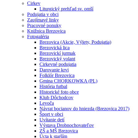
Cirkev
Liturgický prehľad sv. omší
Podujatia v obci
Zaujímavé linky
Pracovné ponuky
Knižnica Brezovica
Fotogaléria
Brezovica (Akcie, Výlety, Podujatia)
Brezovická lica
Brezovickí jurmak
Brezovický volant
Cirkevné podujatia
Darovanie krvi
Folklór Brezovica
Gmina CHORKOWKA (PL)
História futbal
Historické foto obce
Klub Dôchodcov
Levoča
Návrat bocianov do hniezda (Brezovica 2017)
Šport v obci
Uvítanie detí
Výstava Drobnochovateľov
ZŠ a MŠ Brezovica
Úcta k starším