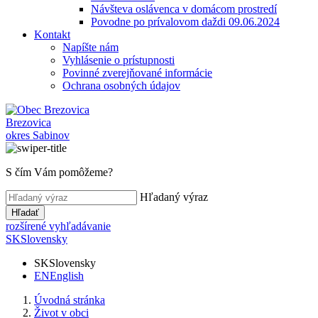
Návšteva oslávenca v domácom prostredí
Povodne po prívalovom daždi 09.06.2024
Kontakt
Napíšte nám
Vyhlásenie o prístupnosti
Povinné zverejňované informácie
Ochrana osobných údajov
Brezovica
okres Sabinov
S čím Vám pomôžeme?
Hľadaný výraz
Hľadať
rozšírené vyhľadávanie
SK
Slovensky
SK
Slovensky
EN
English
Úvodná stránka
Život v obci