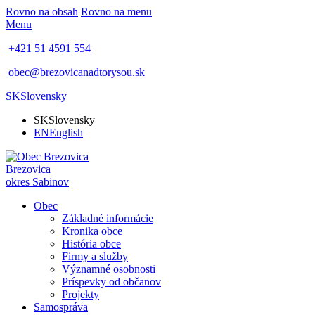
Rovno na obsah
Rovno na menu
Menu
+421 51 4591 554
obec@brezovicanadtorysou.sk
SK
Slovensky
SK
Slovensky
EN
English
Brezovica
okres Sabinov
Obec
Základné informácie
Kronika obce
História obce
Firmy a služby
Významné osobnosti
Príspevky od občanov
Projekty
Samospráva