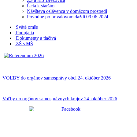
ZŠ a MŠ Brezovica
Úcta k starším
Návšteva oslávenca v domácom prostredí
Povodne po prívalovom daždi 09.06.2024
Sväté omše
Podujatia
Dokumenty a tlačivá
ZŠ s MŠ
VOĽBY do orgánov samosprávy obcí 24. október 2026
Voľby do orgánov samosprávnych krajov 24. október 2026