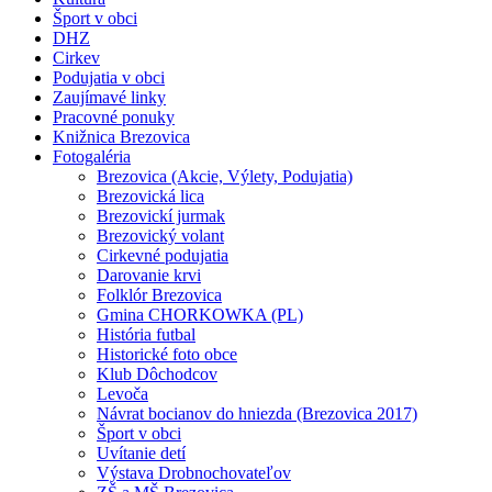
Šport v obci
DHZ
Cirkev
Podujatia v obci
Zaujímavé linky
Pracovné ponuky
Knižnica Brezovica
Fotogaléria
Brezovica (Akcie, Výlety, Podujatia)
Brezovická lica
Brezovickí jurmak
Brezovický volant
Cirkevné podujatia
Darovanie krvi
Folklór Brezovica
Gmina CHORKOWKA (PL)
História futbal
Historické foto obce
Klub Dôchodcov
Levoča
Návrat bocianov do hniezda (Brezovica 2017)
Šport v obci
Uvítanie detí
Výstava Drobnochovateľov