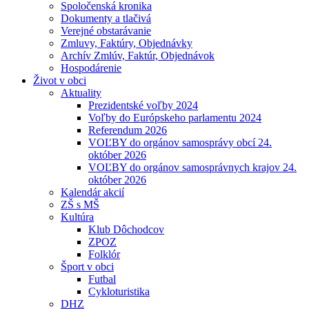
Spoločenská kronika
Dokumenty a tlačivá
Verejné obstarávanie
Zmluvy, Faktúry, Objednávky
Archív Zmlúv, Faktúr, Objednávok
Hospodárenie
Život v obci
Aktuality
Prezidentské voľby 2024
Voľby do Európskeho parlamentu 2024
Referendum 2026
VOĽBY do orgánov samosprávy obcí 24.
október 2026
VOĽBY do orgánov samosprávnych krajov 24.
október 2026
Kalendár akcií
ZŠ s MŠ
Kultúra
Klub Dôchodcov
ZPOZ
Folklór
Šport v obci
Futbal
Cykloturistika
DHZ