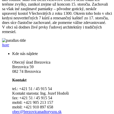
terénne zvyšky, zanikol zrejme už koncom 15. storočia. Zachovali
sa však iné zaujímavé pamiatky – pôvodne gotický, neskôr
upravený kostol Všechsvätých z roku 1300. Okrem toho bolo v obci
kedysi neuveriteľných 7 kúrií a renesančný kaštieľ zo 17. storočia,
dnes síce čiastočne zachované, ale pomerne vážne zdevastované.
V obci sú dodnes živé prvky ľudovej architektúry i tradičných
remesiel.
hore
Kde nás nájdete
Obecný úrad Brezovica
Brezovica 59
082 74 Brezovica
Kontakt
tel.: +421 51 / 45 915 54
Kontakt starosta: Ing. Jozef Hodoši
fax: +421 51 / 45 915 54
mobil: +421 905 213 157
mobil: +421 910 897 658
obec@brezovicanadtorysou.sk