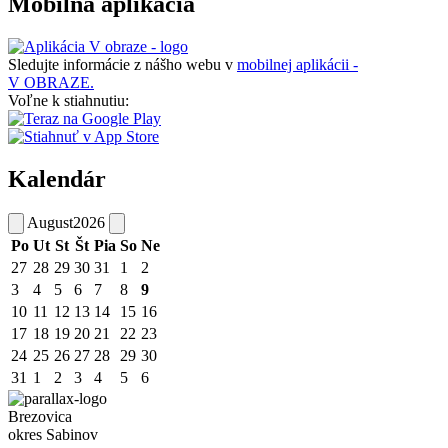
Mobilná aplikácia
Sledujte informácie z nášho webu v
mobilnej aplikácii -
V OBRAZE.
Voľne k stiahnutiu:
Kalendár
August
2026
Po
Ut
St
Št
Pia
So
Ne
27
28
29
30
31
1
2
3
4
5
6
7
8
9
10
11
12
13
14
15
16
17
18
19
20
21
22
23
24
25
26
27
28
29
30
31
1
2
3
4
5
6
Brezovica
okres Sabinov