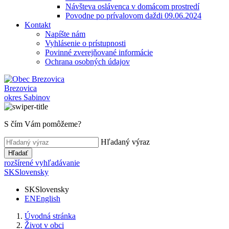
Návšteva oslávenca v domácom prostredí
Povodne po prívalovom daždi 09.06.2024
Kontakt
Napíšte nám
Vyhlásenie o prístupnosti
Povinné zverejňované informácie
Ochrana osobných údajov
Brezovica
okres Sabinov
S čím Vám pomôžeme?
Hľadaný výraz
Hľadať
rozšírené vyhľadávanie
SK
Slovensky
SK
Slovensky
EN
English
Úvodná stránka
Život v obci