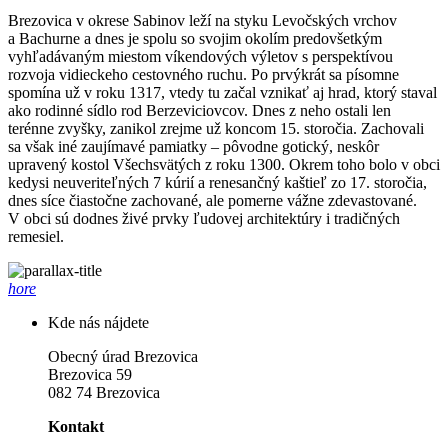
Brezovica v okrese Sabinov leží na styku Levočských vrchov
a Bachurne a dnes je spolu so svojim okolím predovšetkým
vyhľadávaným miestom víkendových výletov s perspektívou
rozvoja vidieckeho cestovného ruchu. Po prvýkrát sa písomne
spomína už v roku 1317, vtedy tu začal vznikať aj hrad, ktorý staval
ako rodinné sídlo rod Berzeviciovcov. Dnes z neho ostali len
terénne zvyšky, zanikol zrejme už koncom 15. storočia. Zachovali
sa však iné zaujímavé pamiatky – pôvodne gotický, neskôr
upravený kostol Všechsvätých z roku 1300. Okrem toho bolo v obci
kedysi neuveriteľných 7 kúrií a renesančný kaštieľ zo 17. storočia,
dnes síce čiastočne zachované, ale pomerne vážne zdevastované.
V obci sú dodnes živé prvky ľudovej architektúry i tradičných
remesiel.
hore
Kde nás nájdete
Obecný úrad Brezovica
Brezovica 59
082 74 Brezovica
Kontakt