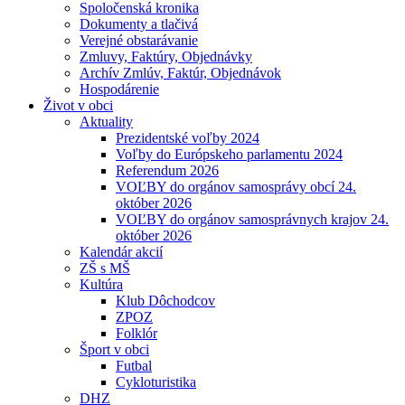
Spoločenská kronika
Dokumenty a tlačivá
Verejné obstarávanie
Zmluvy, Faktúry, Objednávky
Archív Zmlúv, Faktúr, Objednávok
Hospodárenie
Život v obci
Aktuality
Prezidentské voľby 2024
Voľby do Európskeho parlamentu 2024
Referendum 2026
VOĽBY do orgánov samosprávy obcí 24.
október 2026
VOĽBY do orgánov samosprávnych krajov 24.
október 2026
Kalendár akcií
ZŠ s MŠ
Kultúra
Klub Dôchodcov
ZPOZ
Folklór
Šport v obci
Futbal
Cykloturistika
DHZ