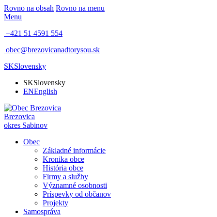
Rovno na obsah
Rovno na menu
Menu
+421 51 4591 554
obec@brezovicanadtorysou.sk
SK
Slovensky
SK
Slovensky
EN
English
Brezovica
okres Sabinov
Obec
Základné informácie
Kronika obce
História obce
Firmy a služby
Významné osobnosti
Príspevky od občanov
Projekty
Samospráva