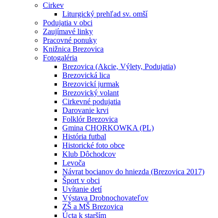
Cirkev
Liturgický prehľad sv. omší
Podujatia v obci
Zaujímavé linky
Pracovné ponuky
Knižnica Brezovica
Fotogaléria
Brezovica (Akcie, Výlety, Podujatia)
Brezovická lica
Brezovickí jurmak
Brezovický volant
Cirkevné podujatia
Darovanie krvi
Folklór Brezovica
Gmina CHORKOWKA (PL)
História futbal
Historické foto obce
Klub Dôchodcov
Levoča
Návrat bocianov do hniezda (Brezovica 2017)
Šport v obci
Uvítanie detí
Výstava Drobnochovateľov
ZŠ a MŠ Brezovica
Úcta k starším