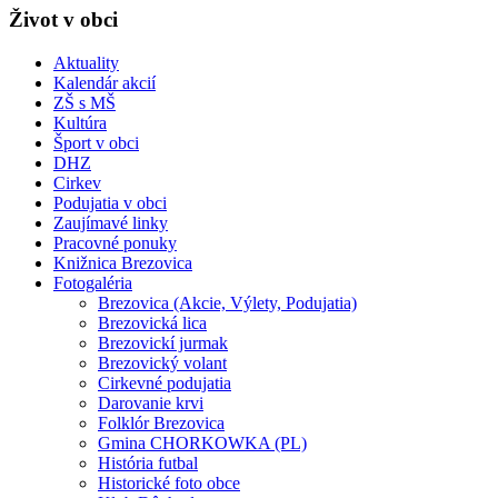
Život v obci
Aktuality
Kalendár akcií
ZŠ s MŠ
Kultúra
Šport v obci
DHZ
Cirkev
Podujatia v obci
Zaujímavé linky
Pracovné ponuky
Knižnica Brezovica
Fotogaléria
Brezovica (Akcie, Výlety, Podujatia)
Brezovická lica
Brezovickí jurmak
Brezovický volant
Cirkevné podujatia
Darovanie krvi
Folklór Brezovica
Gmina CHORKOWKA (PL)
História futbal
Historické foto obce