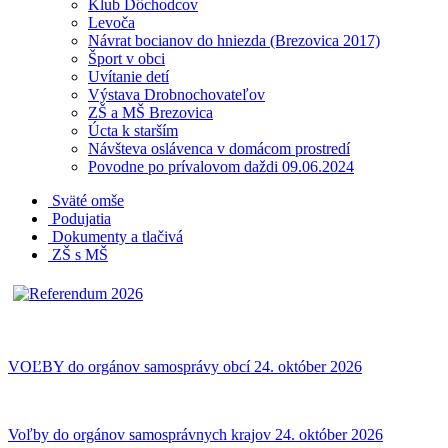
Klub Dôchodcov
Levoča
Návrat bocianov do hniezda (Brezovica 2017)
Šport v obci
Uvítanie detí
Výstava Drobnochovateľov
ZŠ a MŠ Brezovica
Úcta k starším
Návšteva oslávenca v domácom prostredí
Povodne po prívalovom daždi 09.06.2024
Sväté omše
Podujatia
Dokumenty a tlačivá
ZŠ s MŠ
VOĽBY do orgánov samosprávy obcí 24. október 2026
Voľby do orgánov samosprávnych krajov 24. október 2026