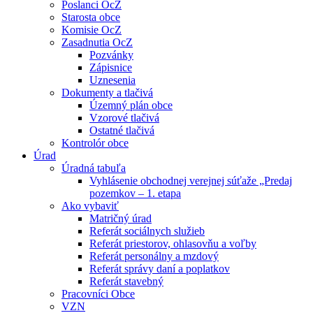
Poslanci OcZ
Starosta obce
Komisie OcZ
Zasadnutia OcZ
Pozvánky
Zápisnice
Uznesenia
Dokumenty a tlačivá
Územný plán obce
Vzorové tlačivá
Ostatné tlačivá
Kontrolór obce
Úrad
Úradná tabuľa
Vyhlásenie obchodnej verejnej súťaže „Predaj
pozemkov – 1. etapa
Ako vybaviť
Matričný úrad
Referát sociálnych služieb
Referát priestorov, ohlasovňu a voľby
Referát personálny a mzdový
Referát správy daní a poplatkov
Referát stavebný
Pracovníci Obce
VZN