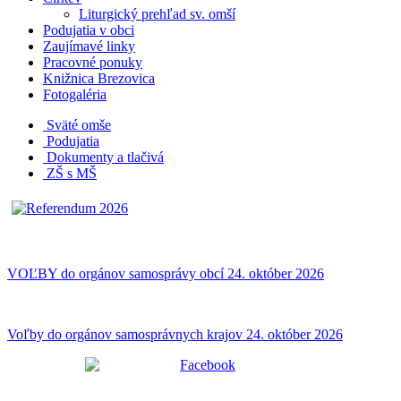
Liturgický prehľad sv. omší
Podujatia v obci
Zaujímavé linky
Pracovné ponuky
Knižnica Brezovica
Fotogaléria
Sväté omše
Podujatia
Dokumenty a tlačivá
ZŠ s MŠ
VOĽBY do orgánov samosprávy obcí 24. október 2026
Voľby do orgánov samosprávnych krajov 24. október 2026