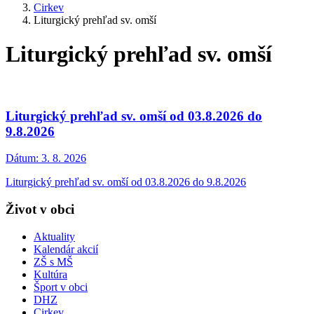
Cirkev
Liturgický prehľad sv. omší
Liturgický prehľad sv. omší
Liturgický prehľad sv. omší od 03.8.2026 do
9.8.2026
Dátum:
3. 8. 2026
Liturgický prehľad sv. omší od 03.8.2026 do 9.8.2026
Život v obci
Aktuality
Kalendár akcií
ZŠ s MŠ
Kultúra
Šport v obci
DHZ
Cirkev