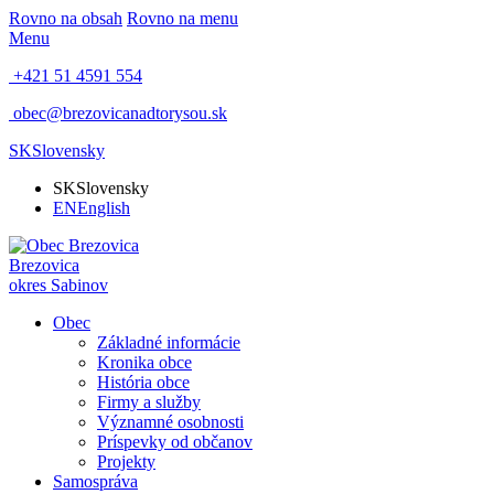
Rovno na obsah
Rovno na menu
Menu
+421 51 4591 554
obec@brezovicanadtorysou.sk
SK
Slovensky
SK
Slovensky
EN
English
Brezovica
okres Sabinov
Obec
Základné informácie
Kronika obce
História obce
Firmy a služby
Významné osobnosti
Príspevky od občanov
Projekty
Samospráva