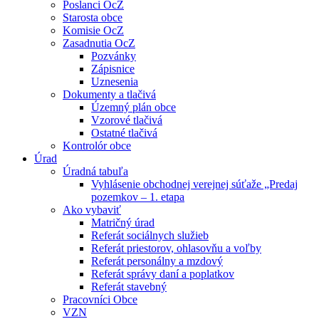
Poslanci OcZ
Starosta obce
Komisie OcZ
Zasadnutia OcZ
Pozvánky
Zápisnice
Uznesenia
Dokumenty a tlačivá
Územný plán obce
Vzorové tlačivá
Ostatné tlačivá
Kontrolór obce
Úrad
Úradná tabuľa
Vyhlásenie obchodnej verejnej súťaže „Predaj
pozemkov – 1. etapa
Ako vybaviť
Matričný úrad
Referát sociálnych služieb
Referát priestorov, ohlasovňu a voľby
Referát personálny a mzdový
Referát správy daní a poplatkov
Referát stavebný
Pracovníci Obce
VZN