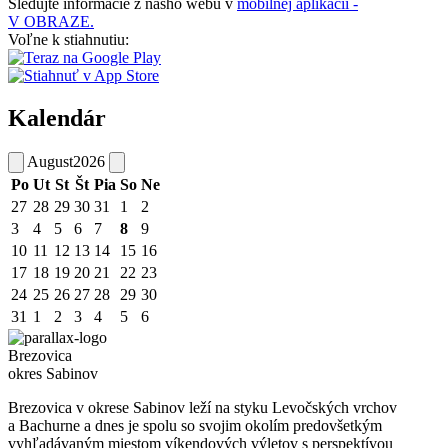
Sledujte informácie z nášho webu v
mobilnej aplikácii -
V OBRAZE.
Voľne k stiahnutiu:
Kalendár
August
2026
Po
Ut
St
Št
Pia
So
Ne
27
28
29
30
31
1
2
3
4
5
6
7
8
9
10
11
12
13
14
15
16
17
18
19
20
21
22
23
24
25
26
27
28
29
30
31
1
2
3
4
5
6
Brezovica
okres Sabinov
Brezovica v okrese Sabinov leží na styku Levočských vrchov
a Bachurne a dnes je spolu so svojim okolím predovšetkým
vyhľadávaným miestom víkendových výletov s perspektívou