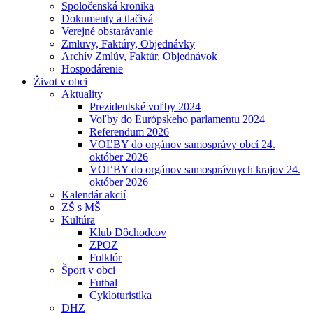
Spoločenská kronika
Dokumenty a tlačivá
Verejné obstarávanie
Zmluvy, Faktúry, Objednávky
Archív Zmlúv, Faktúr, Objednávok
Hospodárenie
Život v obci
Aktuality
Prezidentské voľby 2024
Voľby do Európskeho parlamentu 2024
Referendum 2026
VOĽBY do orgánov samosprávy obcí 24.
október 2026
VOĽBY do orgánov samosprávnych krajov 24.
október 2026
Kalendár akcií
ZŠ s MŠ
Kultúra
Klub Dôchodcov
ZPOZ
Folklór
Šport v obci
Futbal
Cykloturistika
DHZ