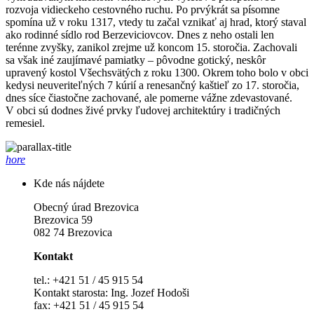
rozvoja vidieckeho cestovného ruchu. Po prvýkrát sa písomne
spomína už v roku 1317, vtedy tu začal vznikať aj hrad, ktorý staval
ako rodinné sídlo rod Berzeviciovcov. Dnes z neho ostali len
terénne zvyšky, zanikol zrejme už koncom 15. storočia. Zachovali
sa však iné zaujímavé pamiatky – pôvodne gotický, neskôr
upravený kostol Všechsvätých z roku 1300. Okrem toho bolo v obci
kedysi neuveriteľných 7 kúrií a renesančný kaštieľ zo 17. storočia,
dnes síce čiastočne zachované, ale pomerne vážne zdevastované.
V obci sú dodnes živé prvky ľudovej architektúry i tradičných
remesiel.
hore
Kde nás nájdete
Obecný úrad Brezovica
Brezovica 59
082 74 Brezovica
Kontakt
tel.: +421 51 / 45 915 54
Kontakt starosta: Ing. Jozef Hodoši
fax: +421 51 / 45 915 54