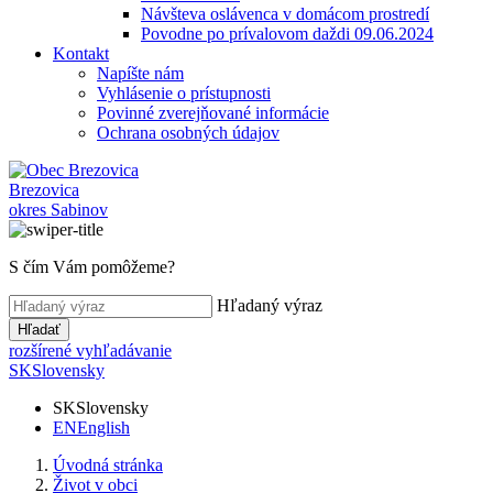
Návšteva oslávenca v domácom prostredí
Povodne po prívalovom daždi 09.06.2024
Kontakt
Napíšte nám
Vyhlásenie o prístupnosti
Povinné zverejňované informácie
Ochrana osobných údajov
Brezovica
okres Sabinov
S čím Vám pomôžeme?
Hľadaný výraz
Hľadať
rozšírené vyhľadávanie
SK
Slovensky
SK
Slovensky
EN
English
Úvodná stránka
Život v obci