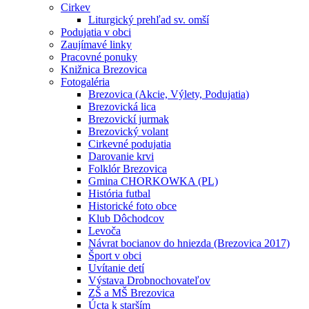
Cirkev
Liturgický prehľad sv. omší
Podujatia v obci
Zaujímavé linky
Pracovné ponuky
Knižnica Brezovica
Fotogaléria
Brezovica (Akcie, Výlety, Podujatia)
Brezovická lica
Brezovickí jurmak
Brezovický volant
Cirkevné podujatia
Darovanie krvi
Folklór Brezovica
Gmina CHORKOWKA (PL)
História futbal
Historické foto obce
Klub Dôchodcov
Levoča
Návrat bocianov do hniezda (Brezovica 2017)
Šport v obci
Uvítanie detí
Výstava Drobnochovateľov
ZŠ a MŠ Brezovica
Úcta k starším