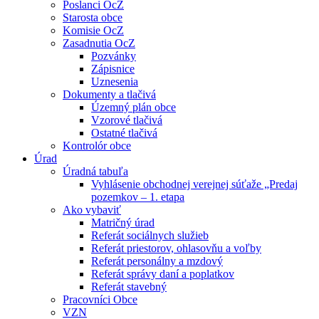
Poslanci OcZ
Starosta obce
Komisie OcZ
Zasadnutia OcZ
Pozvánky
Zápisnice
Uznesenia
Dokumenty a tlačivá
Územný plán obce
Vzorové tlačivá
Ostatné tlačivá
Kontrolór obce
Úrad
Úradná tabuľa
Vyhlásenie obchodnej verejnej súťaže „Predaj
pozemkov – 1. etapa
Ako vybaviť
Matričný úrad
Referát sociálnych služieb
Referát priestorov, ohlasovňu a voľby
Referát personálny a mzdový
Referát správy daní a poplatkov
Referát stavebný
Pracovníci Obce
VZN