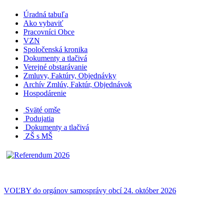
Úradná tabuľa
Ako vybaviť
Pracovníci Obce
VZN
Spoločenská kronika
Dokumenty a tlačivá
Verejné obstarávanie
Zmluvy, Faktúry, Objednávky
Archív Zmlúv, Faktúr, Objednávok
Hospodárenie
Sväté omše
Podujatia
Dokumenty a tlačivá
ZŠ s MŠ
VOĽBY do orgánov samosprávy obcí 24. október 2026