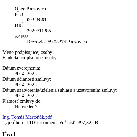
Obec Brezovica
IČO:
00326861
DIČ:
2020711385
Adresa:
Brezovica 59 08274 Brezovica
Meno podpisujúcej osoby:
Funkcia podpisujúcej osoby:
Dátum zverejnenia:
30. 4. 2025
Dátum účinnosti zmluvy:
30. 4. 2025
Dátum uzatvorenia/udelenia súhlasu s uzatvorením zmluvy:
30. 4. 2025
Platnosť zmluvy do:
Neuvedené
Ing. Tomáš Martoňák.pdf
Typ súboru: PDF dokument, Veľkosť: 397,82 kB
Úrad