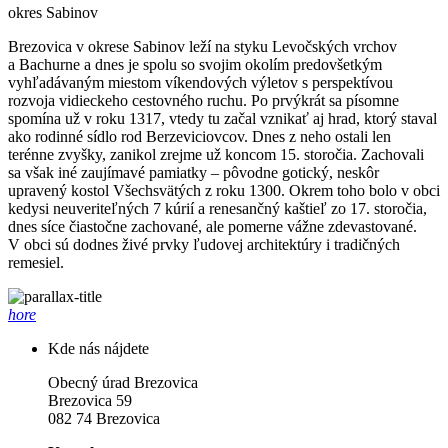
okres Sabinov
Brezovica v okrese Sabinov leží na styku Levočských vrchov
a Bachurne a dnes je spolu so svojim okolím predovšetkým
vyhľadávaným miestom víkendových výletov s perspektívou
rozvoja vidieckeho cestovného ruchu. Po prvýkrát sa písomne
spomína už v roku 1317, vtedy tu začal vznikať aj hrad, ktorý staval
ako rodinné sídlo rod Berzeviciovcov. Dnes z neho ostali len
terénne zvyšky, zanikol zrejme už koncom 15. storočia. Zachovali
sa však iné zaujímavé pamiatky – pôvodne gotický, neskôr
upravený kostol Všechsvätých z roku 1300. Okrem toho bolo v obci
kedysi neuveriteľných 7 kúrií a renesančný kaštieľ zo 17. storočia,
dnes síce čiastočne zachované, ale pomerne vážne zdevastované.
V obci sú dodnes živé prvky ľudovej architektúry i tradičných
remesiel.
hore
Kde nás nájdete
Obecný úrad Brezovica
Brezovica 59
082 74 Brezovica