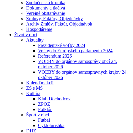
Spoločenská kronika
Dokumenty a tlačivá
Verejné obstarávanie
Zmluvy, Faktúry, Objednávky
Archív Zmlúv, Faktúr, Objednávok
Hospodárenie
Život v obci
Aktuality
Prezidentské voľby 2024
Voľby do Európskeho parlamentu 2024
Referendum 2026
VOĽBY do orgánov samosprávy obcí 24.
október 2026
VOĽBY do orgánov samosprávnych krajov 24.
október 2026
Kalendár akcií
ZŠ s MŠ
Kultúra
Klub Dôchodcov
ZPOZ
Folklór
Šport v obci
Futbal
Cykloturistika
DHZ