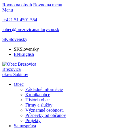
Rovno na obsah
Rovno na menu
Menu
+421 51 4591 554
obec@brezovicanadtorysou.sk
SK
Slovensky
SK
Slovensky
EN
English
Brezovica
okres Sabinov
Obec
Základné informácie
Kronika obce
História obce
Firmy a služby
Významné osobnosti
Príspevky od občanov
Projekty
Samospráva