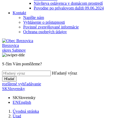
Návšteva oslávenca v domácom prostredí
Povodne po prívalovom daždi 09.06.2024
Kontakt
Napíšte nám
Vyhlásenie o prístupnosti
Povinné zverejňované informácie
Ochrana osobných údajov
Brezovica
okres Sabinov
S čím Vám pomôžeme?
Hľadaný výraz
Hľadať
rozšírené vyhľadávanie
SK
Slovensky
SK
Slovensky
EN
English
Úvodná stránka
Úrad