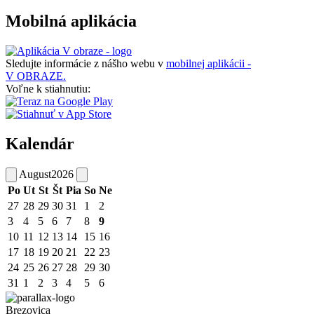
Mobilná aplikácia
Sledujte informácie z nášho webu v
mobilnej aplikácii -
V OBRAZE.
Voľne k stiahnutiu:
Kalendár
August
2026
Po
Ut
St
Št
Pia
So
Ne
27
28
29
30
31
1
2
3
4
5
6
7
8
9
10
11
12
13
14
15
16
17
18
19
20
21
22
23
24
25
26
27
28
29
30
31
1
2
3
4
5
6
Brezovica