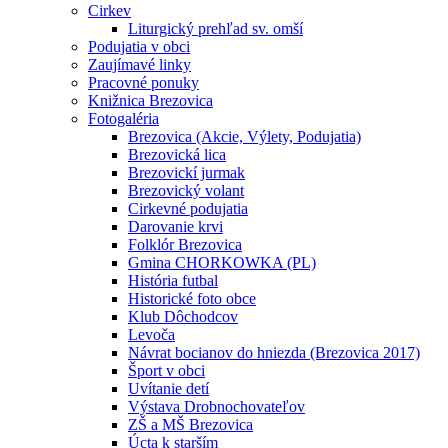
Cirkev
Liturgický prehľad sv. omší
Podujatia v obci
Zaujímavé linky
Pracovné ponuky
Knižnica Brezovica
Fotogaléria
Brezovica (Akcie, Výlety, Podujatia)
Brezovická lica
Brezovickí jurmak
Brezovický volant
Cirkevné podujatia
Darovanie krvi
Folklór Brezovica
Gmina CHORKOWKA (PL)
História futbal
Historické foto obce
Klub Dôchodcov
Levoča
Návrat bocianov do hniezda (Brezovica 2017)
Šport v obci
Uvítanie detí
Výstava Drobnochovateľov
ZŠ a MŠ Brezovica
Úcta k starším