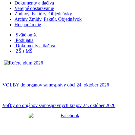
Dokumenty a tlačivá
Verejné obstarávanie
Zmluvy, Faktúry, Objednávky
Archív Zmlúv, Faktúr, Objednávok
Hospodárenie
Sväté omše
Podujatia
Dokumenty a tlačivá
ZŠ s MŠ
VOĽBY do orgánov samosprávy obcí 24. október 2026
Voľby do orgánov samosprávnych krajov 24. október 2026