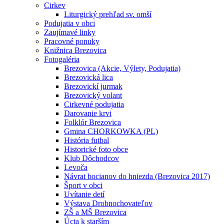
Cirkev
Liturgický prehľad sv. omší
Podujatia v obci
Zaujímavé linky
Pracovné ponuky
Knižnica Brezovica
Fotogaléria
Brezovica (Akcie, Výlety, Podujatia)
Brezovická lica
Brezovickí jurmak
Brezovický volant
Cirkevné podujatia
Darovanie krvi
Folklór Brezovica
Gmina CHORKOWKA (PL)
História futbal
Historické foto obce
Klub Dôchodcov
Levoča
Návrat bocianov do hniezda (Brezovica 2017)
Šport v obci
Uvítanie detí
Výstava Drobnochovateľov
ZŠ a MŠ Brezovica
Úcta k starším