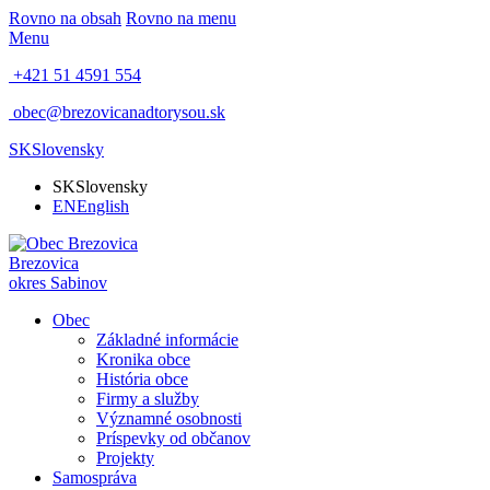
Rovno na obsah
Rovno na menu
Menu
+421 51 4591 554
obec@brezovicanadtorysou.sk
SK
Slovensky
SK
Slovensky
EN
English
Brezovica
okres Sabinov
Obec
Základné informácie
Kronika obce
História obce
Firmy a služby
Významné osobnosti
Príspevky od občanov
Projekty
Samospráva