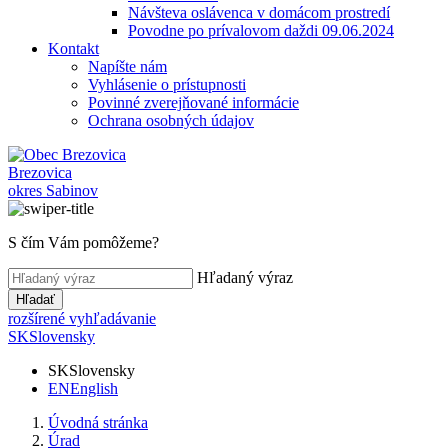
Návšteva oslávenca v domácom prostredí
Povodne po prívalovom daždi 09.06.2024
Kontakt
Napíšte nám
Vyhlásenie o prístupnosti
Povinné zverejňované informácie
Ochrana osobných údajov
Brezovica
okres Sabinov
S čím Vám pomôžeme?
Hľadaný výraz
Hľadať
rozšírené vyhľadávanie
SK
Slovensky
SK
Slovensky
EN
English
Úvodná stránka
Úrad