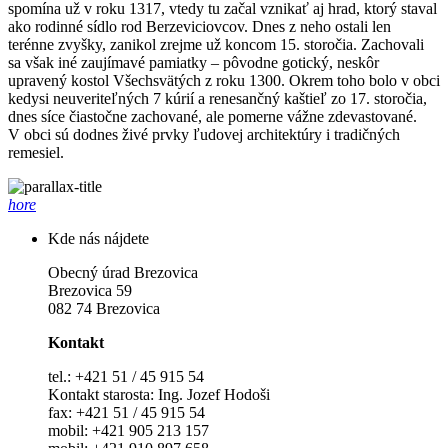
spomína už v roku 1317, vtedy tu začal vznikať aj hrad, ktorý staval
ako rodinné sídlo rod Berzeviciovcov. Dnes z neho ostali len
terénne zvyšky, zanikol zrejme už koncom 15. storočia. Zachovali
sa však iné zaujímavé pamiatky – pôvodne gotický, neskôr
upravený kostol Všechsvätých z roku 1300. Okrem toho bolo v obci
kedysi neuveriteľných 7 kúrií a renesančný kaštieľ zo 17. storočia,
dnes síce čiastočne zachované, ale pomerne vážne zdevastované.
V obci sú dodnes živé prvky ľudovej architektúry i tradičných
remesiel.
hore
Kde nás nájdete
Obecný úrad Brezovica
Brezovica 59
082 74 Brezovica
Kontakt
tel.: +421 51 / 45 915 54
Kontakt starosta: Ing. Jozef Hodoši
fax: +421 51 / 45 915 54
mobil: +421 905 213 157