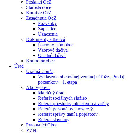
Poslanci OcZ
Starosta obce
Komisie OcZ
Zasadnutia OcZ
Pozvánky
Zápisnice
Uznesenia
Dokumenty a tlačivá
Územný plán obce
Vzorové tlačivá
Ostatné tlačivá
Kontrolór obce
Úrad
Úradná tabuľa
Vyhlásenie obchodnej verejnej súťaže „Predaj
pozemkov – 1. etapa
Ako vybaviť
Matričný úrad
Referát sociálnych služieb
Referát priestorov, ohlasovňu a voľby
Referát personálny a mzdový
Referát správy daní a poplatkov
Referát stavebný
Pracovníci Obce
VZN