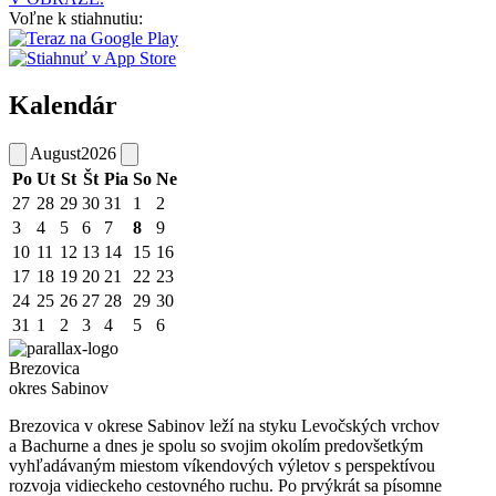
Voľne k stiahnutiu:
Kalendár
August
2026
Po
Ut
St
Št
Pia
So
Ne
27
28
29
30
31
1
2
3
4
5
6
7
8
9
10
11
12
13
14
15
16
17
18
19
20
21
22
23
24
25
26
27
28
29
30
31
1
2
3
4
5
6
Brezovica
okres Sabinov
Brezovica v okrese Sabinov leží na styku Levočských vrchov
a Bachurne a dnes je spolu so svojim okolím predovšetkým
vyhľadávaným miestom víkendových výletov s perspektívou
rozvoja vidieckeho cestovného ruchu. Po prvýkrát sa písomne