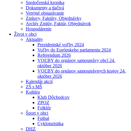
Spoločenská kronika
Dokumenty a tlačivá
Verejné obstarávanie
Zmluvy, Faktúry, Objednávky
Archív Zmlúv, Faktúr, Objednávok
Hospodárenie
Život v obci
Aktuality
Prezidentské voľby 2024
Voľby do Európskeho parlamentu 2024
Referendum 2026
VOĽBY do orgánov samosprávy obcí 24.
október 2026
VOĽBY do orgánov samosprávnych krajov 24.
október 2026
Kalendár akcií
ZŠ s MŠ
Kultúra
Klub Dôchodcov
ZPOZ
Folklór
Šport v obci
Futbal
Cykloturistika
DHZ