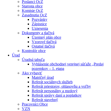
Poslanci OcZ
Starosta obce
Komisie OcZ
Zasadnutia OcZ
Pozvánky
Zápisnice
Uznesenia
Dokumenty a tlačivá
Územný plán obce
Vzorové tlačivá
Ostatné tlačivá
Kontrolór obce
Úrad
Úradná tabuľa
Vyhlásenie obchodnej verejnej súťaže „Predaj
pozemkov – 1. etapa
Ako vybaviť
Matričný úrad
Referát sociálnych služieb
Referát priestorov, ohlasovňu a voľby
Referát personálny a mzdový
Referát správy daní a poplatkov
Referát stavebný
Pracovníci Obce
VZN