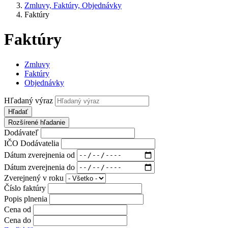
Zmluvy, Faktúry, Objednávky
Faktúry
Faktúry
Zmluvy
Faktúry
Objednávky
Hľadaný výraz
Hľadať
Rozšírené hľadanie
Dodávateľ
IČO Dodávatelia
Dátum zverejnenia od
Dátum zverejnenia do
Zverejnený v roku
Číslo faktúry
Popis plnenia
Cena od
Cena do