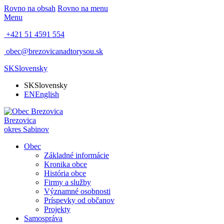
Rovno na obsah
Rovno na menu
Menu
+421 51 4591 554
obec@brezovicanadtorysou.sk
SK
Slovensky
SK
Slovensky
EN
English
Brezovica
okres Sabinov
Obec
Základné informácie
Kronika obce
História obce
Firmy a služby
Významné osobnosti
Príspevky od občanov
Projekty
Samospráva