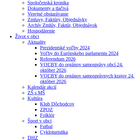
Spoločenská kronika
Dokumenty a tlačivá
Verejné obstarávanie
Zmluvy, Faktúry, Objednávky
Archív Zmlúv, Faktúr, Objednávok
Hospodárenie
Život v obci
Aktuality
Prezidentské voľby 2024
Voľby do Európskeho parlamentu 2024
Referendum 2026
VOĽBY do orgánov samosprávy obcí 24.
október 2026
VOĽBY do orgánov samosprávnych krajov 24.
október 2026
Kalendár akcií
ZŠ s MŠ
Kultúra
Klub Dôchodcov
ZPOZ
Folklór
Šport v obci
Futbal
Cykloturistika
DHZ