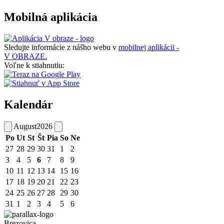
Mobilná aplikácia
Sledujte informácie z nášho webu v
mobilnej aplikácii -
V OBRAZE.
Voľne k stiahnutiu:
Kalendár
August
2026
Po
Ut
St
Št
Pia
So
Ne
27
28
29
30
31
1
2
3
4
5
6
7
8
9
10
11
12
13
14
15
16
17
18
19
20
21
22
23
24
25
26
27
28
29
30
31
1
2
3
4
5
6
Brezovica