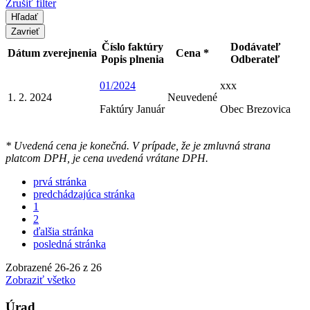
Zrušiť filter
Zavrieť
Číslo faktúry
Dodávateľ
Dátum zverejnenia
Cena *
Popis plnenia
Odberateľ
01/2024
xxx
1. 2. 2024
Neuvedené
Faktúry Január
Obec Brezovica
* Uvedená cena je konečná. V prípade, že je zmluvná strana
platcom DPH, je cena uvedená vrátane DPH.
prvá stránka
predchádzajúca stránka
1
2
ďalšia stránka
posledná stránka
Zobrazené
26
-
26
z 26
Zobraziť všetko
Úrad