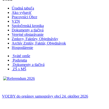
Úradná tabuľa
Ako vybaviť
Pracovníci Obce
VZN
Spoločenská kronika
Dokumenty a tlačivá
Verejné obstarávanie
Zmluvy, Faktúry, Objednávky
Archív Zmlúv, Faktúr, Objednávok
Hospodárenie
Sväté omše
Podujatia
Dokumenty a tlačivá
ZŠ s MŠ
VOĽBY do orgánov samosprávy obcí 24. október 2026