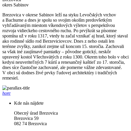
okres Sabinov
Brezovica v okrese Sabinov leží na styku Levočských vrchov
a Bachurne a dnes je spolu so svojim okolím predovšetkým
vyhľadávaným miestom víkendových výletov s perspektívou
rozvoja vidieckeho cestovného ruchu. Po prvýkrát sa písomne
spomína už v roku 1317, vtedy tu začal vznikať aj hrad, ktorý staval
ako rodinné sídlo rod Berzeviciovcov. Dnes z neho ostali len
terénne zvyšky, zanikol zrejme už koncom 15. storočia. Zachovali
sa však iné zaujímavé pamiatky – pôvodne gotický, neskôr
upravený kostol Všechsvätých z roku 1300. Okrem toho bolo v obci
kedysi neuveriteľných 7 kúrií a renesančný kaštieľ zo 17. storočia,
dnes síce čiastočne zachované, ale pomerne vážne zdevastované.
V obci sú dodnes živé prvky ľudovej architektúry i tradičných
remesiel.
hore
Kde nás nájdete
Obecný úrad Brezovica
Brezovica 59
082 74 Brezovica