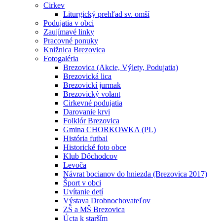
Cirkev
Liturgický prehľad sv. omší
Podujatia v obci
Zaujímavé linky
Pracovné ponuky
Knižnica Brezovica
Fotogaléria
Brezovica (Akcie, Výlety, Podujatia)
Brezovická lica
Brezovickí jurmak
Brezovický volant
Cirkevné podujatia
Darovanie krvi
Folklór Brezovica
Gmina CHORKOWKA (PL)
História futbal
Historické foto obce
Klub Dôchodcov
Levoča
Návrat bocianov do hniezda (Brezovica 2017)
Šport v obci
Uvítanie detí
Výstava Drobnochovateľov
ZŠ a MŠ Brezovica
Úcta k starším