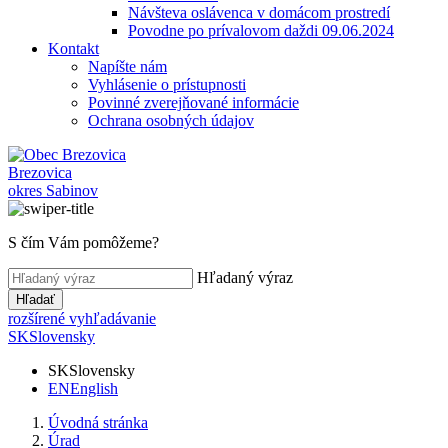
Návšteva oslávenca v domácom prostredí
Povodne po prívalovom daždi 09.06.2024
Kontakt
Napíšte nám
Vyhlásenie o prístupnosti
Povinné zverejňované informácie
Ochrana osobných údajov
Brezovica
okres Sabinov
S čím Vám pomôžeme?
Hľadaný výraz
Hľadať
rozšírené vyhľadávanie
SK
Slovensky
SK
Slovensky
EN
English
Úvodná stránka
Úrad