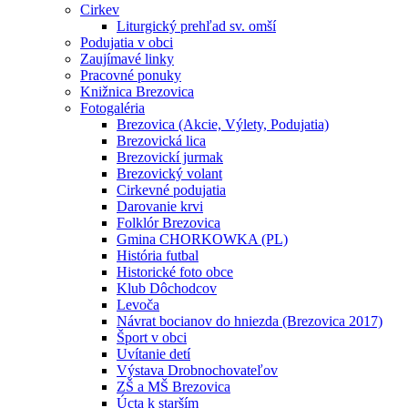
Cirkev
Liturgický prehľad sv. omší
Podujatia v obci
Zaujímavé linky
Pracovné ponuky
Knižnica Brezovica
Fotogaléria
Brezovica (Akcie, Výlety, Podujatia)
Brezovická lica
Brezovickí jurmak
Brezovický volant
Cirkevné podujatia
Darovanie krvi
Folklór Brezovica
Gmina CHORKOWKA (PL)
História futbal
Historické foto obce
Klub Dôchodcov
Levoča
Návrat bocianov do hniezda (Brezovica 2017)
Šport v obci
Uvítanie detí
Výstava Drobnochovateľov
ZŠ a MŠ Brezovica
Úcta k starším