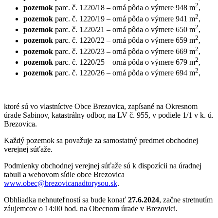
2
pozemok
parc. č. 1220/18 – orná pôda o výmere 948 m
,
2
pozemok
parc. č. 1220/19 – orná pôda o výmere 941 m
,
2
pozemok
parc. č. 1220/21 – orná pôda o výmere 650 m
,
2
pozemok
parc. č. 1220/22 – orná pôda o výmere 659 m
,
2
pozemok
parc. č. 1220/23 – orná pôda o výmere 669 m
,
2
pozemok
parc. č. 1220/25 – orná pôda o výmere 679 m
,
2
pozemok
parc. č. 1220/26 – orná pôda o výmere 694 m
,
ktoré sú vo vlastníctve Obce Brezovica, zapísané na Okresnom
úrade Sabinov, katastrálny odbor, na LV č. 955, v podiele 1/1 v k. ú.
Brezovica.
Každý pozemok sa považuje za samostatný predmet obchodnej
verejnej súťaže.
Podmienky obchodnej verejnej súťaže sú k dispozícii na úradnej
tabuli a webovom sídle obce Brezovica
www.obec@brezovicanadtorysou.sk
.
Obhliadka nehnuteľností sa bude konať
27.6.2024
, začne stretnutím
záujemcov o 14:00 hod. na Obecnom úrade v Brezovici.