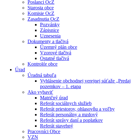
Poslanci OcZ
Starosta obce
Komisie OcZ
Zasadnutia OcZ
Pozvánky
Zápisnice
Uznesenia
Dokumenty a tlačivá
Územný plán obce
Vzorové tlačivá
Ostatné tlačivá
Kontrolór obce
Úrad
Úradná tabuľa
Vyhlásenie obchodnej verejnej súťaže „Predaj
pozemkov – 1. etapa
Ako vybaviť
Matričný úrad
Referát sociálnych služieb
Referát priestorov, ohlasovňu a voľby
Referát personálny a mzdový
Referát správy daní a poplatkov
Referát stavebný
Pracovníci Obce
VZN