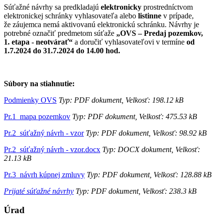
Súťažné návrhy sa predkladajú
elektronicky
prostredníctvom
elektronickej schránky vyhlasovateľa alebo
listinne
v prípade,
že záujemca nemá aktivovanú elektronickú schránku. Návrhy je
potrebné označiť predmetom súťaže
„OVS – Predaj pozemkov,
1. etapa - neotvárať“
a doručiť vyhlasovateľovi v termíne
od
1.7.2024 do 31.7.2024 do 14.00 hod.
Súbory na stiahnutie:
Podmienky OVS
Typ: PDF dokument, Velkosť: 198.12 kB
Pr.1_mapa pozemkov
Typ: PDF dokument, Velkosť: 475.53 kB
Pr.2_súťažný návrh - vzor
Typ: PDF dokument, Velkosť: 98.92 kB
Pr.2_súťažný návrh - vzor.docx
Typ: DOCX dokument, Velkosť:
21.13 kB
Pr.3_návrh kúpnej zmluvy
Typ: PDF dokument, Velkosť: 128.88 kB
Prijaté súťažné návrhy
Typ: PDF dokument, Velkosť: 238.3 kB
Úrad