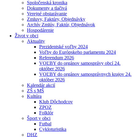
Spoločenská kronika
Dokumenty a tlačivá
Verejné obstarávanie
Zmluvy, Faktúry, Objednávky
Archív Zmlúv, Faktúr, Objednávok
Hospodárenie
Život v obci
Aktuality
Prezidentské voľby 2024
Voľby do Európskeho parlamentu 2024
Referendum 2026
VOĽBY do orgánov samosprávy obcí 24.
október 2026
VOĽBY do orgánov samosprávnych krajov 24.
október 2026
Kalendár akcií
ZŠ s MŠ
Kultúra
Klub Dôchodcov
ZPOZ
Folklór
Šport v obci
Futbal
Cykloturistika
DHZ