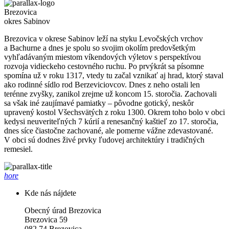
Brezovica
okres Sabinov
Brezovica v okrese Sabinov leží na styku Levočských vrchov
a Bachurne a dnes je spolu so svojim okolím predovšetkým
vyhľadávaným miestom víkendových výletov s perspektívou
rozvoja vidieckeho cestovného ruchu. Po prvýkrát sa písomne
spomína už v roku 1317, vtedy tu začal vznikať aj hrad, ktorý staval
ako rodinné sídlo rod Berzeviciovcov. Dnes z neho ostali len
terénne zvyšky, zanikol zrejme už koncom 15. storočia. Zachovali
sa však iné zaujímavé pamiatky – pôvodne gotický, neskôr
upravený kostol Všechsvätých z roku 1300. Okrem toho bolo v obci
kedysi neuveriteľných 7 kúrií a renesančný kaštieľ zo 17. storočia,
dnes síce čiastočne zachované, ale pomerne vážne zdevastované.
V obci sú dodnes živé prvky ľudovej architektúry i tradičných
remesiel.
hore
Kde nás nájdete
Obecný úrad Brezovica
Brezovica 59
082 74 Brezovica