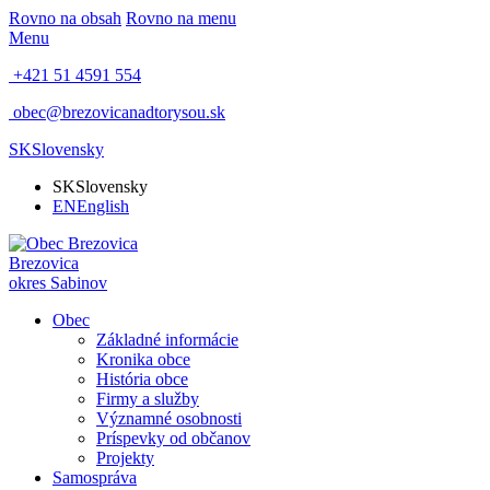
Rovno na obsah
Rovno na menu
Menu
+421 51 4591 554
obec@brezovicanadtorysou.sk
SK
Slovensky
SK
Slovensky
EN
English
Brezovica
okres Sabinov
Obec
Základné informácie
Kronika obce
História obce
Firmy a služby
Významné osobnosti
Príspevky od občanov
Projekty
Samospráva