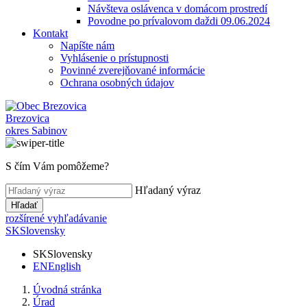
Návšteva oslávenca v domácom prostredí
Povodne po prívalovom daždi 09.06.2024
Kontakt
Napíšte nám
Vyhlásenie o prístupnosti
Povinné zverejňované informácie
Ochrana osobných údajov
Brezovica
okres Sabinov
S čím Vám pomôžeme?
Hľadaný výraz
Hľadať
rozšírené vyhľadávanie
SK
Slovensky
SK
Slovensky
EN
English
Úvodná stránka
Úrad