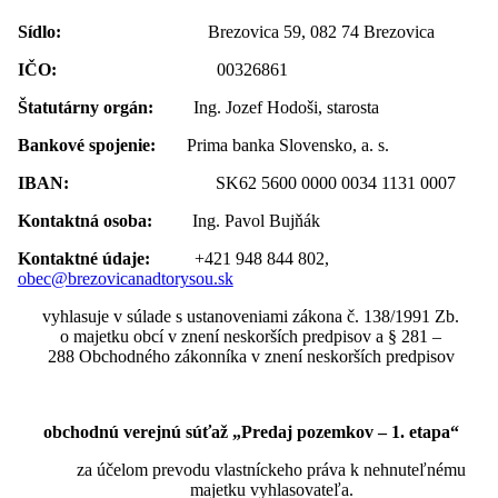
Sídlo:
Brezovica 59, 082 74 Brezovica
IČO:
00326861
Štatutárny orgán:
Ing. Jozef Hodoši, starosta
Bankové spojenie:
Prima banka Slovensko, a. s.
IBAN:
SK62 5600 0000 0034 1131 0007
Kontaktná osoba:
Ing. Pavol Bujňák
Kontaktné údaje:
+421 948 844 802,
obec@brezovicanadtorysou.sk
vyhlasuje v súlade s ustanoveniami zákona č. 138/1991 Zb.
o majetku obcí v znení neskorších predpisov a § 281 –
288 Obchodného zákonníka v znení neskorších predpisov
obchodnú verejnú súťaž „Predaj pozemkov – 1. etapa“
za účelom prevodu vlastníckeho práva k nehnuteľnému
majetku vyhlasovateľa.