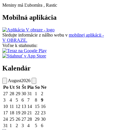
Meniny má
Ľubomíra
, Rastic
Mobilná aplikácia
Sledujte informácie z nášho webu v
mobilnej aplikácii -
V OBRAZE.
Voľne k stiahnutiu:
Kalendár
August
2026
Po
Ut
St
Št
Pia
So
Ne
27
28
29
30
31
1
2
3
4
5
6
7
8
9
10
11
12
13
14
15
16
17
18
19
20
21
22
23
24
25
26
27
28
29
30
31
1
2
3
4
5
6