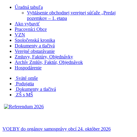
Úradná tabuľa
Vyhlásenie obchodnej verejnej súťaže „Predaj
pozemkov – 1. etapa
Ako vybaviť
Pracovníci Obce
VZN
Spoločenská kronika
Dokumenty a tlačivá
Verejné obstarávanie
Zmluvy, Faktúry, Objednávky
Archív Zmlúv, Faktúr, Objednávok
Hospodárenie
Sväté omše
Podujatia
Dokumenty a tlačivá
ZŠ s MŠ
VOĽBY do orgánov samosprávy obcí 24. október 2026