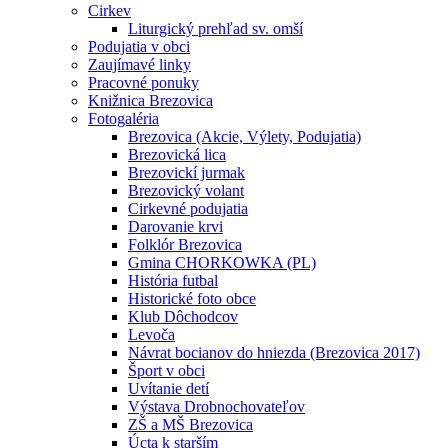
Cirkev
Liturgický prehľad sv. omší
Podujatia v obci
Zaujímavé linky
Pracovné ponuky
Knižnica Brezovica
Fotogaléria
Brezovica (Akcie, Výlety, Podujatia)
Brezovická lica
Brezovickí jurmak
Brezovický volant
Cirkevné podujatia
Darovanie krvi
Folklór Brezovica
Gmina CHORKOWKA (PL)
História futbal
Historické foto obce
Klub Dôchodcov
Levoča
Návrat bocianov do hniezda (Brezovica 2017)
Šport v obci
Uvítanie detí
Výstava Drobnochovateľov
ZŠ a MŠ Brezovica
Úcta k starším