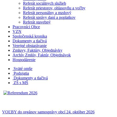
Referát sociálnych služieb
Referát priestorov, ohlasovňu a voľby
Referát personálny a mzdový
Referát správy daní a poplatkov
Referát stavebný
Pracovníci Obce
VZN
Spoločenská kronika
Dokumenty a tlačivá
Verejné obstarávanie
Zmluvy, Faktúry, Objednávky
Archív Zmlúv, Faktúr, Objednávok
Hospodárenie
Sväté omše
Podujatia
Dokumenty a tlačivá
ZŠ s MŠ
VOĽBY do orgánov samosprávy obcí 24. október 2026