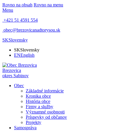
Rovno na obsah
Rovno na menu
Menu
+421 51 4591 554
obec@brezovicanadtorysou.sk
SK
Slovensky
SK
Slovensky
EN
English
Brezovica
okres Sabinov
Obec
Základné informácie
Kronika obce
História obce
Firmy a služby
Významné osobnosti
Príspevky od občanov
Projekty
Samospráva