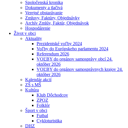
Spoločenská kronika
Dokumenty a tlačivá
Verejné obstarávanie
Zmluvy, Faktúry, Objednávky
Archív Zmlúv, Faktúr, Objednávok
Hospodárenie
Život v obci
Aktuality
Prezidentské voľby 2024
Voľby do Európskeho parlamentu 2024
Referendum 2026
VOĽBY do orgánov samosprávy obcí 24.
október 2026
VOĽBY do orgánov samosprávnych krajov 24.
október 2026
Kalendár akcií
ZŠ s MŠ
Kultúra
Klub Dôchodcov
ZPOZ
Folklór
Šport v obci
Futbal
Cykloturistika
DHZ