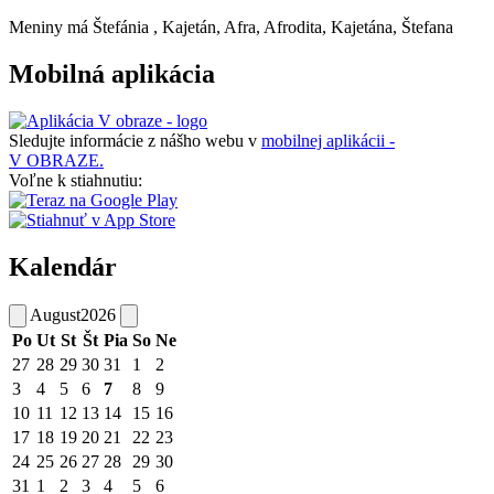
Meniny má
Štefánia
, Kajetán, Afra, Afrodita, Kajetána, Štefana
Mobilná aplikácia
Sledujte informácie z nášho webu v
mobilnej aplikácii -
V OBRAZE.
Voľne k stiahnutiu:
Kalendár
August
2026
Po
Ut
St
Št
Pia
So
Ne
27
28
29
30
31
1
2
3
4
5
6
7
8
9
10
11
12
13
14
15
16
17
18
19
20
21
22
23
24
25
26
27
28
29
30
31
1
2
3
4
5
6