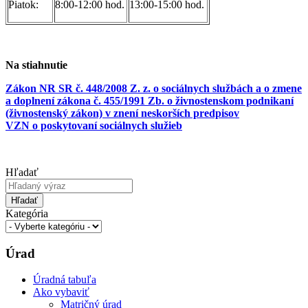
Piatok:
8:00-12:00 hod.
13:00-15:00 hod.
Na stiahnutie
Zákon NR SR č. 448/2008 Z. z. o sociálnych službách a o zmene
a doplnení zákona č. 455/1991 Zb. o živnostenskom podnikaní
(živnostenský zákon) v znení neskorších predpisov
VZN o poskytovaní sociálnych služieb
Hľadať
Hľadať
Kategória
Úrad
Úradná tabuľa
Ako vybaviť
Matričný úrad