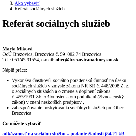
Ako vybaviť
Referát sociálnych služieb
Referát sociálnych služieb
Marta Miková
OcÚ Brezovica, Brezovica č. 59 082 74 Brezovica
Tel.: 051/45 91554, e-mail:
obec@brezovicanadtorysou.sk
Náplň práce:
Vykonáva čiastkovú sociálno poradenskú činnosť na úseku
sociálnych služieb v zmysle zákona NR SR č. 448/2008 Z. z.
o sociálnych službách a o zmene a doplnení zákona
č. 455/1991 Zb. o živnostenskom podnikaní (živnostenský
zákon) v znení neskorších predpisov ,
zabezpečovanie poskytovania sociálnych služieb pre Obec
Brezovica
Čo môžete vybaviť
odkázanosť na sociálnu službu – podanie žiadosti (84.21 kB