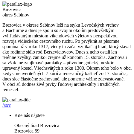
Brezovica
okres Sabinov
Brezovica v okrese Sabinov leží na styku Levočských vrchov
a Bachurne a dnes je spolu so svojim okolím predovšetkým
vyhľadávaným miestom víkendových výletov s perspektívou
rozvoja vidieckeho cestovného ruchu. Po prvýkrát sa písomne
spomína už v roku 1317, vtedy tu začal vznikať aj hrad, ktorý staval
ako rodinné sídlo rod Berzeviciovcov. Dnes z neho ostali len
terénne zvyšky, zanikol zrejme už koncom 15. storočia. Zachovali
sa však iné zaujímavé pamiatky – pôvodne gotický, neskôr
upravený kostol Všechsvätých z roku 1300. Okrem toho bolo v obci
kedysi neuveriteľných 7 kúrií a renesančný kaštieľ zo 17. storočia,
dnes síce čiastočne zachované, ale pomerne vážne zdevastované.
V obci sú dodnes živé prvky ľudovej architektúry i tradičných
remesiel.
hore
Kde nás nájdete
Obecný úrad Brezovica
Brezovica 59