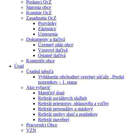
Poslanci OcZ
Starosta obce
Komisie OcZ
Zasadnutia OcZ
Pozvánky
Zápisnice
Uznesenia
Dokumenty a tlačivá
Územný plán obce
Vzorové tlačivá
Ostatné tlačivá
Kontrolór obce
Úrad
Úradná tabuľa
Vyhlásenie obchodnej verejnej súťaže „Predaj
pozemkov – 1. etapa
Ako vybaviť
Matričný úrad
Referát sociálnych služieb
Referát priestorov, ohlasovňu a voľby
Referát personálny a mzdový
Referát správy daní a poplatkov
Referát stavebný
Pracovníci Obce
VZN