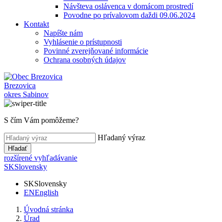
Návšteva oslávenca v domácom prostredí
Povodne po prívalovom daždi 09.06.2024
Kontakt
Napíšte nám
Vyhlásenie o prístupnosti
Povinné zverejňované informácie
Ochrana osobných údajov
Brezovica
okres Sabinov
S čím Vám pomôžeme?
Hľadaný výraz
Hľadať
rozšírené vyhľadávanie
SK
Slovensky
SK
Slovensky
EN
English
Úvodná stránka
Úrad