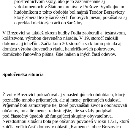
prostredníctvom školy, ako je to zaznamenané aj
v dokumentoch v Štátnom archíve v Prešove. Vynikajúcim
hudobníkom z tohto obdobia bol najmä Teodor Berzeviczy,
ktorý zbieral texty šarišských ľudových piesní, pokúšal sa aj
o preklad niektorých árií do šarištiny
V Brezovici sa taktiež okrem hudby ľudia zaoberali aj tesárstvom,
kolárstvom, výrobou dreveného náradia. V 19. storočí založili
dokonca aj teheľňu. Začiatkom 20. storočia sa k tomu pridala aj
domáca výroba dreveného riadu, handričkových pokrovcov,
domáceho ľanového plátna, šitie halien a iných častí odevov.
Spoločenská situácia
Život v Brezovici pokračoval aj v nasledujúcich obdobiach, ktorý
poznačilo mnoho príjemných, ale aj menej príjemných udalostí.
Príjemné boli samozrejme tie, ktoré povznášali život a obohacovali
občanov, no a tie menej radostnejšie, tie sa vždy podpísali
pod čiastočný úpadok už fungujúcej skupiny obyvateľstva.
Neradostnou situáciu bola pre občanov povodeň v roku 1721, ktorá
zničila veľkú časť domov v oblasti „Kamence“ obce Brezovica.