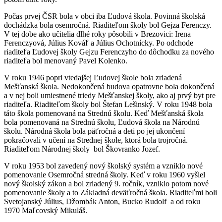
Počas prvej ČSR bola v obci iba Ľudová škola. Povinná školská
dochádzka bola osemročná. Riaditeľom školy bol Gejza Ferenczy.
V tej dobe ako učitelia dlhé roky pôsobili v Brezovici: Irena
Ferenczyová, Július Kováľ a Július Ochotnícky. Po odchode
riaditeľa Ľudovej školy Gejzu Ferenczyho do dôchodku za nového
riaditeľa bol menovaný Pavel Kolenko.
V roku 1946 popri vtedajšej Ľudovej škole bola zriadená
Mešťanská škola. Nedokončená budova opatrovne bola dokončená
a v nej boli umiestnené triedy Mešťanskej školy, ako aj prvý byt pre
riaditeľa. Riaditeľom školy bol Štefan Lešinský. V roku 1948 bola
táto škola pomenovaná na Strednú školu. Keď Mešťanská škola
bola pomenovaná na Strednú školu, Ľudová škola na Národnú
školu. Národná škola bola päťročná a deti po jej ukončení
pokračovali v učení na Strednej škole, ktorá bola trojročná.
Riaditeľom Národnej školy bol Škovranko Jozef.
V roku 1953 bol zavedený nový školský systém a vzniklo nové
pomenovanie Osemročná stredná školy. Keď v roku 1960 vyšiel
nový školský zákon a bol zriadený 9. ročník, vzniklo potom nové
pomenovanie školy a to Základná deväťročná škola. Riaditeľmi boli
Svetojanský Július, Džombák Anton, Bucko Rudolf a od roku
1970 Maľcovský Mikuláš.