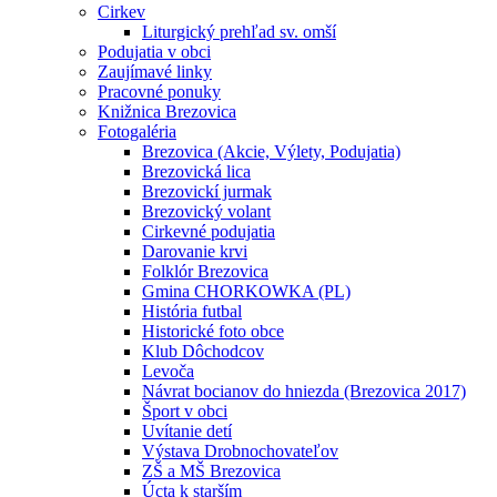
Cirkev
Liturgický prehľad sv. omší
Podujatia v obci
Zaujímavé linky
Pracovné ponuky
Knižnica Brezovica
Fotogaléria
Brezovica (Akcie, Výlety, Podujatia)
Brezovická lica
Brezovickí jurmak
Brezovický volant
Cirkevné podujatia
Darovanie krvi
Folklór Brezovica
Gmina CHORKOWKA (PL)
História futbal
Historické foto obce
Klub Dôchodcov
Levoča
Návrat bocianov do hniezda (Brezovica 2017)
Šport v obci
Uvítanie detí
Výstava Drobnochovateľov
ZŠ a MŠ Brezovica
Úcta k starším