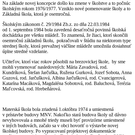
Na základe novej koncepcie došlo ku zmene v školstve a to počnúc
školským rokom 1976/1977. Vzniklo nové pomenovanie školy a to
Základná škola, ktorá je osemročná.
Školským zákonom č. 29/1984 Zb.z. zo dňa 22.03.1984
od 1. septembra 1984 bola zavedená desaťročná povinná školská
dochádzka pre všetku mládež. To znamená, že žiaci, ktorí skončili
osemročnú základnú školu, pokračovali v štúdiu na niektorom type
strednej školy, ktorá prevažnej väčšine mládeže umožnila dosiahnuť
úplne stredné vzdelanie.
Učiteľov, ktorí viac rokov pôsobili na brezovickej škole, by sme
mohli vymenovať nasledovných: Mária Zavadová, rod.
Kundríková, Štefan Jarčuška, Ružena Gurková, Jozef Sobota, Anna
Guzová, rod. Jarčušková, Albina Jarčušková, rod. Cvancigerová,
Katarína Macáková, Magdaléna Sobotová, rod. Baluchová, Terézia
Maľcovská, rod. Hrebeňárová.
Materská škola bola zriadená 1.októbra 1974 a umiestnená
v prístavbe budovy MNV. Nakoľko stará budova školy už dávno
nevyhovovala a mnohé triedy museli byť provizórne umiestnené
v iných budovách, začalo sa v obci hovoriť o výstavbe novej
školskej budovy. Po vypracovaní projektovej dokumentácie