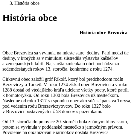
História obce
História obce
História obce Brezovica
Obec Brezovica sa vyvinula na mieste starej dediny. Patrí medzi tie
dediny, v ktorých sa v minulosti sústredila výstavba kaštieľov
a zemepanských kúrií. Najstaršia zmienka o obci pochádza zo
sedemdesiatych rokov 13. storočia, konkrétne z roku 1274.
Cirkevnú obec založil gróf Rikolf, ktorý bol predchodcom rodín
Berzeviczy a Tarkeö. V roku 1274 získal obec Brezovicu a v roku
1288 dostal od vtedajšieho kráľa udelené všetky pocty, ktoré patrili
k hornotoryšku. Od roku 1300 bola Brezovica už mestečkom.
Následne od roku 1317 sa spomína obec ako súčasť panstva Torysa,
pod vedením rodu Brerzeviczyovcov. Do roku 1327 bolo
v Brezovici postavených už 58 domov s pozemkami.
Od 13. storočia do polovice 20. storočia bola známym trhoviskom,
potom sa vyvinula v poddanské mestečko s jarmočným právom.
Povolenie na organizovanie jarmokov dostala Brezovica