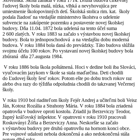
Slovenska. Škola zanikla v roku 1714. Druhá budova cirkevnej
ľudovej školy bola malá, nízka, vlhká a nevyhovujúca pre
umiestnenie školopovinných detí. Školská stolica rim. kat. školy
podala žiadosť na vtedajšie ministerstvo školstva o udelenie
subvencie na zakúpenie pozemku a postavenie novej školskej
budovy. Dňa 11.04. 1872 bola udelená na tento účel suma
2 600 zlatých. V roku 1883 sa začalo s výstavbou novej školskej
budovy. Bola to jednoposchodová a na vtedajšiu dobu moderná
budova. V roku 1884 bola daná do prevádzky. Táto budova slúžila
svojmu účelu 100 rokov. Po vystavaní novej školskej budovy bola
zbúraná dňa 27.augusta 1984.
V roku 1886 bola škola poštátnená. Hoci v dedine boli iba Slováci,
vyučovacím jazykom v škole sa stala maďarčina. Deti chodili
do Ľudovej školy šesť rokov. Potom ešte po dobu troch rokov raz
alebo dva razy do týždňa odpoludnia chodili do takzvanej Večernej
školy.
V roku 1910 bol riaditeľom školy Fejér Andrej a učiteľmi boli Veisz
Ján, Kotosz Rozália a Strahony Mária. V roku 1884 bola zriadená
opatrovňa v budove oproti kostolu. Zriadil ju Berzeviczy Teodor,
župný kráľovský inšpektor. V opatrovni v roku 1910 pracovali
Roskoványi Žófia a Berzeviczy Anna. Neskoršie sa začalo
s výstavbou budovy pre druhú opatrovňu na hornom konci obce.
Pre vojnové udalosti nebola dokončená a ako nedokončená stála
potom dlhé roky.