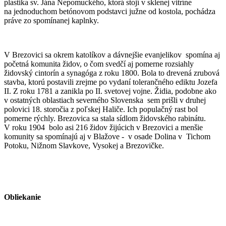
plastika sv. Jána Nepomuckého, ktorá stojí v sklenej vitríne
na jednoduchom betónovom podstavci južne od kostola, pochádza
práve zo spomínanej kaplnky.
V Brezovici sa okrem katolíkov a dávnejšie evanjelikov spomína aj
početná komunita židov, o čom svedčí aj pomerne rozsiahly
židovský cintorín a synagóga z roku 1800. Bola to drevená zrubová
stavba, ktorú postavili zrejme po vydaní tolerančného ediktu Jozefa
II. Z roku 1781 a zanikla po II. svetovej vojne. Židia, podobne ako
v ostatných oblastiach severného Slovenska sem prišli v druhej
polovici 18. storočia z poľskej Haliče. Ich populačný rast bol
pomerne rýchly. Brezovica sa stala sídlom židovského rabinátu.
V roku 1904 bolo asi 216 židov žijúcich v Brezovici a menšie
komunity sa spomínajú aj v Blažove - v osade Dolina v Tichom
Potoku, Nižnom Slavkove, Vysokej a Brezovičke.
Obliekanie