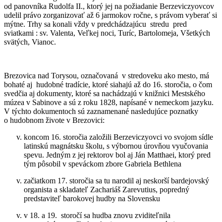
od panovníka Rudolfa II., ktorý jej na požiadanie Berzeviczyovcov
udelil právo zorganizovať až 6 jarmokov ročne, s právom vyberať si
mýtne. Trhy sa konali vždy v predchádzajúcu stredu pred
sviatkami : sv. Valenta, Veľkej noci, Turíc, Bartolomeja, Všetkých
svätých, Vianoc.
Brezovica nad Torysou, označovaná v stredoveku ako mesto, má
bohaté aj hudobné tradície, ktoré siahajú až do 16. storočia, o čom
svedčia aj dokumenty, ktoré sa nachádzajú v knižnici Mestského
múzea v Sabinove a sú z roku 1828, napísané v nemeckom jazyku.
V týchto dokumentoch sú zaznamenané nasledujúce poznatky
o hudobnom živote v Brezovici:
koncom 16. storočia založili Berzeviczyovci vo svojom sídle
latinskú magnátsku školu, s výbornou úrovňou vyučovania
spevu. Jedným z jej rektorov bol aj Ján Matthaei, ktorý pred
tým pôsobil v speváckom zbore Gabriela Bethlena
začiatkom 17. storočia sa tu narodil aj neskorší bardejovský
organista a skladateľ Zachariáš Zarevutius, popredný
predstaviteľ barokovej hudby na Slovensku
v 18. a 19. storočí sa hudba znovu zviditeľnila