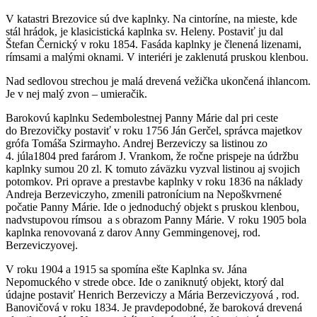
V katastri Brezovice sú dve kaplnky. Na cintoríne, na mieste, kde
stál hrádok, je klasicistická kaplnka sv. Heleny. Postaviť ju dal
Štefan Černický v roku 1854. Fasáda kaplnky je členená lizenami,
rímsami a malými oknami. V interiéri je zaklenutá pruskou klenbou.
Nad sedlovou strechou je malá drevená vežička ukončená ihlancom.
Je v nej malý zvon – umieračik.
Barokovú kaplnku Sedembolestnej Panny Márie dal pri ceste
do Brezovičky postaviť v roku 1756 Ján Gerčel, správca majetkov
grófa Tomáša Szirmayho. Andrej Berzeviczy sa listinou zo
4. júla1804 pred farárom J. Vrankom, že ročne prispeje na údržbu
kaplnky sumou 20 zl. K tomuto záväzku vyzval listinou aj svojich
potomkov. Pri oprave a prestavbe kaplnky v roku 1836 na náklady
Andreja Berzeviczyho, zmenili patronícium na Nepoškvrnené
počatie Panny Márie. Ide o jednoduchý objekt s pruskou klenbou,
nadvstupovou rímsou a s obrazom Panny Márie. V roku 1905 bola
kaplnka renovovaná z darov Anny Gemmingenovej, rod.
Berzeviczyovej.
V roku 1904 a 1915 sa spomína ešte Kaplnka sv. Jána
Nepomuckého v strede obce. Ide o zaniknutý objekt, ktorý dal
údajne postaviť Henrich Berzeviczy a Mária Berzeviczyová , rod.
Banovičová v roku 1834. Je pravdepodobné, že baroková drevená