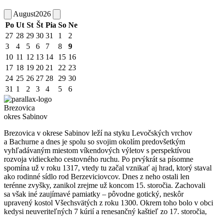
August
2026
Po
Ut
St
Št
Pia
So
Ne
27
28
29
30
31
1
2
3
4
5
6
7
8
9
10
11
12
13
14
15
16
17
18
19
20
21
22
23
24
25
26
27
28
29
30
31
1
2
3
4
5
6
Brezovica
okres Sabinov
Brezovica v okrese Sabinov leží na styku Levočských vrchov
a Bachurne a dnes je spolu so svojim okolím predovšetkým
vyhľadávaným miestom víkendových výletov s perspektívou
rozvoja vidieckeho cestovného ruchu. Po prvýkrát sa písomne
spomína už v roku 1317, vtedy tu začal vznikať aj hrad, ktorý staval
ako rodinné sídlo rod Berzeviciovcov. Dnes z neho ostali len
terénne zvyšky, zanikol zrejme už koncom 15. storočia. Zachovali
sa však iné zaujímavé pamiatky – pôvodne gotický, neskôr
upravený kostol Všechsvätých z roku 1300. Okrem toho bolo v obci
kedysi neuveriteľných 7 kúrií a renesančný kaštieľ zo 17. storočia,