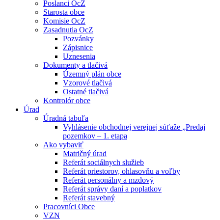
Poslanci OcZ
Starosta obce
Komisie OcZ
Zasadnutia OcZ
Pozvánky
Zápisnice
Uznesenia
Dokumenty a tlačivá
Územný plán obce
Vzorové tlačivá
Ostatné tlačivá
Kontrolór obce
Úrad
Úradná tabuľa
Vyhlásenie obchodnej verejnej súťaže „Predaj
pozemkov – 1. etapa
Ako vybaviť
Matričný úrad
Referát sociálnych služieb
Referát priestorov, ohlasovňu a voľby
Referát personálny a mzdový
Referát správy daní a poplatkov
Referát stavebný
Pracovníci Obce
VZN