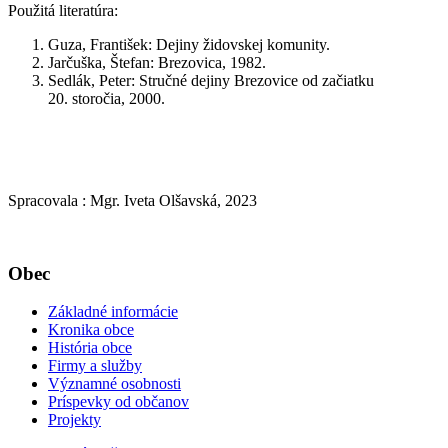
Použitá literatúra:
Guza, František: Dejiny židovskej komunity.
Jarčuška, Štefan: Brezovica, 1982.
Sedlák, Peter: Stručné dejiny Brezovice od začiatku
20. storočia, 2000.
Spracovala : Mgr. Iveta Olšavská, 2023
Obec
Základné informácie
Kronika obce
História obce
Firmy a služby
Významné osobnosti
Príspevky od občanov
Projekty