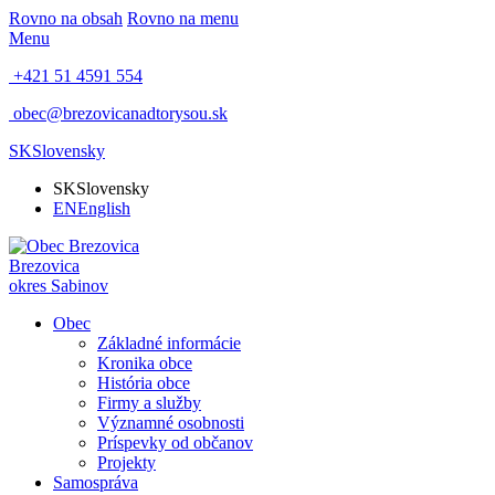
Rovno na obsah
Rovno na menu
Menu
+421 51 4591 554
obec@brezovicanadtorysou.sk
SK
Slovensky
SK
Slovensky
EN
English
Brezovica
okres Sabinov
Obec
Základné informácie
Kronika obce
História obce
Firmy a služby
Významné osobnosti
Príspevky od občanov
Projekty
Samospráva