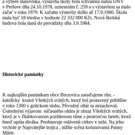
a výbere stanoviska, výstavba školy bola schválená radou ONV
v Prešove dňa 24.10.1978, uznesením č. 259 a s výstavbou sa malo
začať v roku 1979. K začatiu výstavby došlo až 17.9.1980. Škola
mala byť 18 triedna v hodnote 22 332 000 Kčs. Nová školská
budova bola daná do prevádzky dňa 3.9.1984.
Historické pamiatky
K najkrajším pamiatkam obce Brezovica zaraďujeme rím. -
katolícky kostol Všetkých svätých, ktorý bol postavený približne
v roku 1300 v gotickom slohu. Pôvodný oltár sa nezachoval.
Ústredným výjavom súčasného oltára je obraz Všetkých svätých,
ktorý je v žliabkovanom pozlátenom ráme s pestrosťou farieb, ktorá
hneď upúta diváka. Predstavuje oslávenú cirkev v nebi. Na jeho
vrchole je Najsvätejšie trojica , nižšie scéna korunovania Panny
Márie.