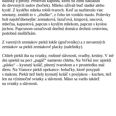
halušky a pirohy. Pestovali kapustu, ktorú na zimu nakladali
do drevených sudov (bočiek). Mlieko užívali buď sladké alebo
kyslé. Z kyslého mlieka robili tvaroch. Keď sa nazbieralo viac
smotany, zmútili to v „zbuške“, z čoho im vzniklo maslo. Polievky
boli najobľúbenejšie: zemiaková, fazuľová, krupová, rascová,
mliečna, kapustová, papcun s kyslým mliekom, papcun s kyslou
juchou. Papcunom označovali dnešnú domácu drobnú cestovinu,
podobnú mušličkám.
Z varených zemiakov piekli lokše (gruľovníky) a z nevarených
zemiakov sa piekli zemiakové placky (nalešniky).
Chlieb piekli iba na sviatky, rodinné slávnosti, svadby, krstiny. V iné
dni upiekli na peci „pagáč“ namiesto chleba. Na Veľkú noc upiekli
„pásku“ – kysnutý koláč, plnený tvarohom a v prostriedku mal
dieru. Na Vianoce piekli opekance- bobaľky, ktoré posypali
s makom. Piekli tiež biely kysnutý koláč s posýpkou – kuchen, tiež
len na výnimočné sviatky a slávnosti. Mäso sa varilo taktiež
na sviatky a slávnosti.