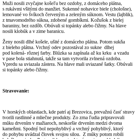
Muži nosili zvyčajne košeľu bez ozdoby, z domáceho plátna,
s rukávmi všitými do manžiet. Sukenné nohavice biele (chološne),
lemované vo švíkoch červeným a zeleným súknom. Vestu (lajblik),
z tmavomodrého súkna, zdobené gombíkmi. Kožušok z bielej
baraniny, bez ozdôb. Obúvali si topánky alebo čižmy. Na hlave
nosili klobúk a v zime baranicu.
Ženy nosili dlhé košele, ušité z domáceho plátna. Potom sukňa
z bieleho plátna. Vrchný odev pozostával zo sukne dlhej
pod kolená- rôznej farby. Blúzka sa zapínala až ku krku a vzadu
v pase bola stiahnutá, takže sa tam vytvorila zvlnená ozdoba.
Vpredu sa uviazala zástera. Na hlave mali uviazané šatky. Obúvali
si topánky alebo čižmy.
Stravovanie:
V horských oblastiach, kde patrí aj Brezovica, prevažnú časť stravy
tvorili rastlinné a mliečne produkty. Zo zrna ľudia pripravovali
múku drvením v mažiaroch, neskoršie drvením medzi dvoma
kameňmi. Spodný bol nepohyblivý a vrchný pohyblivý, ktorý
do pohybu uvádzal človek svojou silou. Z múky potom robili