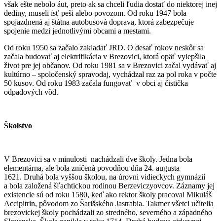
však ešte nebolo áut, preto ak sa chceli ľudia dostať do niektorej inej
dediny, museli ísť peši alebo povozom. Od roku 1947 bola
spojazdnená aj štátna autobusová doprava, ktorá zabezpečuje
spojenie medzi jednotlivými obcami a mestami.
Od roku 1950 sa začalo zakladať JRD. O desať rokov neskôr sa
začala budovať aj elektrifikácia v Brezovici, ktorá opäť vylepšila
život pre jej občanov. Od roku 1981 sa v Brezovici začal vydávať aj
kultúrno – spoločenský spravodaj, vychádzal raz za pol roka v počte
50 kusov. Od roku 1983 začala fungovať v obci aj čistička
odpadových vôd.
Školstvo
V Brezovici sa v minulosti nachádzali dve školy. Jedna bola
elementárna, ale bola zničená povodňou dňa 24. augusta
1621. Druhá bola vyššou školou, na úrovni vidieckych gymnázií
a bola založená šľachtickou rodinou Berzeviczyovcov. Záznamy jej
existencie sú od roku 1580, keď ako rektor školy pracoval Mikuláš
Accipitrin, pôvodom zo Šarišského Jastrabia. Takmer všetci učitelia
brezovickej školy pochádzali zo stredného, severného a západného