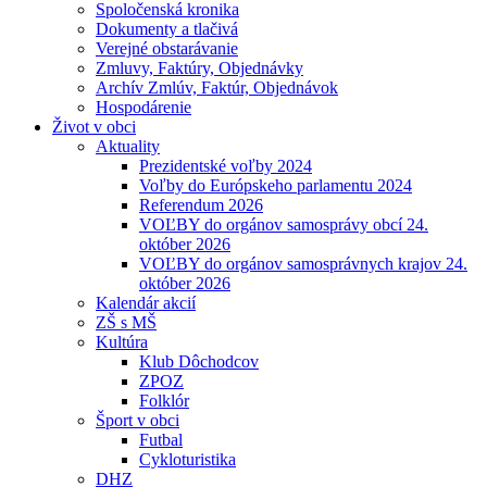
Spoločenská kronika
Dokumenty a tlačivá
Verejné obstarávanie
Zmluvy, Faktúry, Objednávky
Archív Zmlúv, Faktúr, Objednávok
Hospodárenie
Život v obci
Aktuality
Prezidentské voľby 2024
Voľby do Európskeho parlamentu 2024
Referendum 2026
VOĽBY do orgánov samosprávy obcí 24.
október 2026
VOĽBY do orgánov samosprávnych krajov 24.
október 2026
Kalendár akcií
ZŠ s MŠ
Kultúra
Klub Dôchodcov
ZPOZ
Folklór
Šport v obci
Futbal
Cykloturistika
DHZ