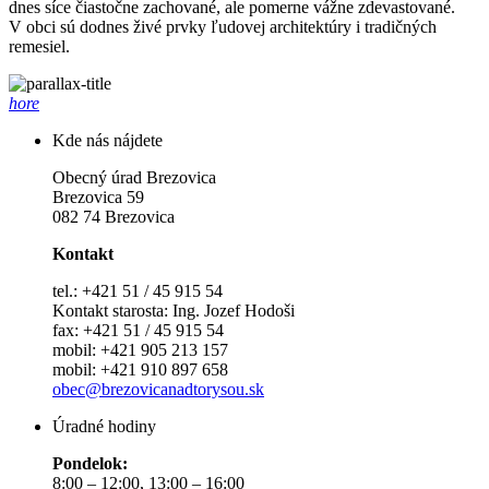
dnes síce čiastočne zachované, ale pomerne vážne zdevastované.
V obci sú dodnes živé prvky ľudovej architektúry i tradičných
remesiel.
hore
Kde nás nájdete
Obecný úrad Brezovica
Brezovica 59
082 74 Brezovica
Kontakt
tel.: +421 51 / 45 915 54
Kontakt starosta: Ing. Jozef Hodoši
fax: +421 51 / 45 915 54
mobil: +421 905 213 157
mobil: +421 910 897 658
obec@brezovicanadtorysou.sk
Úradné hodiny
Pondelok:
8:00 – 12:00, 13:00 – 16:00