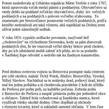
Potom nasledovala aj Urbárska regulácia Márie Terézie z roku 1767,
ktorá upravovala vzťah medzi pánmi a poddanými. Obyvateľstvo sa
vtedy delilo na poddané roľnícke obyvateľstvo, ďalej tzv. večných
poddaných a na poddaných s právom voľného sťahovania. To
znamenalo pre brezovičanov postavenie večných poddaných, podľa
ktorého nedostávali ani takú výmeru, akú napríklad na Dolnej zemi
užíval jeden zámožnejší sedliak.
V roku 1831 vypuklo sedliacke povstanie, nazývané tiež
„cholerovým“ na východnom Slovensku, kedy sa páni zbavovali
poddaných tým, že im vnucovali veľké dávky liekov proti cholere,
aby po ich odstránení mohli zabrať ich pôdu, no to sa podarilo
v Šarišskej župe odvrátiť a nedošlo tak ku žiadnym katastrofám.
Pred druhou svetovou vojnou sa Brezovica postupne stala centrom
pre celú okolicu, najmä: Tichý Potok, Blažov, Brezovička, Vysoká,
Nižný Slavkov. Nachádzal sa tu notársky úrad, poštový úrad, ktorý
mal len jednu poštárku a tá chodievala pravidelne 2 krát do týždňa
do Prešova pre poštu peši, za každého počasia. Zobrala poštu
z Brezovice do Prešova a naspäť priniesla poštu pre jednotlivé obce
a občanov. Taktiež bola vybudovaná aj žandárska stanica, ktorú
využívali všetky okolité dediny. Obec dopĺňali aj obchody
s rôznymi tovarmi, ktoré si zakladali samotní občania. V tom čase