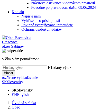
Návšteva oslávenca v domácom prostredí
Povodne po prívalovom daždi 09.06.2024
Kontakt
Napíšte nám
Vyhlásenie o prístupnosti
Povinné zverejňované informácie
Ochrana osobných údajov
Brezovica
okres Sabinov
S čím Vám pomôžeme?
Hľadaný výraz
Hľadať
rozšírené vyhľadávanie
SK
Slovensky
SK
Slovensky
EN
English
Úvodná stránka
Obec