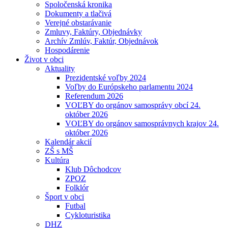
Spoločenská kronika
Dokumenty a tlačivá
Verejné obstarávanie
Zmluvy, Faktúry, Objednávky
Archív Zmlúv, Faktúr, Objednávok
Hospodárenie
Život v obci
Aktuality
Prezidentské voľby 2024
Voľby do Európskeho parlamentu 2024
Referendum 2026
VOĽBY do orgánov samosprávy obcí 24.
október 2026
VOĽBY do orgánov samosprávnych krajov 24.
október 2026
Kalendár akcií
ZŠ s MŠ
Kultúra
Klub Dôchodcov
ZPOZ
Folklór
Šport v obci
Futbal
Cykloturistika
DHZ