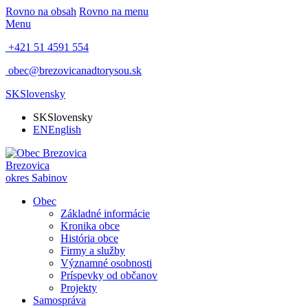
Rovno na obsah
Rovno na menu
Menu
+421 51 4591 554
obec@brezovicanadtorysou.sk
SK
Slovensky
SK
Slovensky
EN
English
Brezovica
okres Sabinov
Obec
Základné informácie
Kronika obce
História obce
Firmy a služby
Významné osobnosti
Príspevky od občanov
Projekty
Samospráva