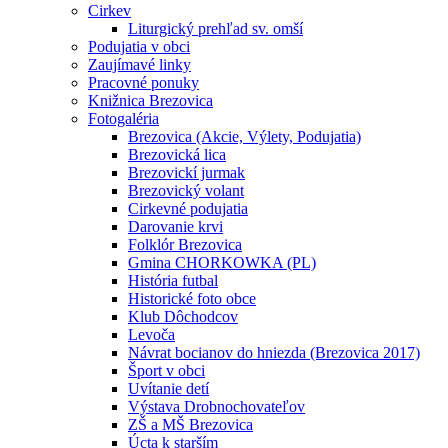
Cirkev
Liturgický prehľad sv. omší
Podujatia v obci
Zaujímavé linky
Pracovné ponuky
Knižnica Brezovica
Fotogaléria
Brezovica (Akcie, Výlety, Podujatia)
Brezovická lica
Brezovickí jurmak
Brezovický volant
Cirkevné podujatia
Darovanie krvi
Folklór Brezovica
Gmina CHORKOWKA (PL)
História futbal
Historické foto obce
Klub Dôchodcov
Levoča
Návrat bocianov do hniezda (Brezovica 2017)
Šport v obci
Uvítanie detí
Výstava Drobnochovateľov
ZŠ a MŠ Brezovica
Úcta k starším