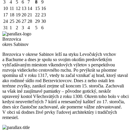
3
4
5
6
7
8
9
10
11
12
13
14
15
16
17
18
19
20
21
22
23
24
25
26
27
28
29
30
31
1
2
3
4
5
6
Brezovica
okres Sabinov
Brezovica v okrese Sabinov leží na styku Levočských vrchov
a Bachurne a dnes je spolu so svojim okolím predovšetkým
vyhľadávaným miestom víkendových výletov s perspektívou
rozvoja vidieckeho cestovného ruchu. Po prvýkrát sa písomne
spomína už v roku 1317, vtedy tu začal vznikať aj hrad, ktorý staval
ako rodinné sídlo rod Berzeviciovcov. Dnes z neho ostali len
terénne zvyšky, zanikol zrejme už koncom 15. storočia. Zachovali
sa však iné zaujímavé pamiatky – pôvodne gotický, neskôr
upravený kostol Všechsvätých z roku 1300. Okrem toho bolo v obci
kedysi neuveriteľných 7 kúrií a renesančný kaštieľ zo 17. storočia,
dnes síce čiastočne zachované, ale pomerne vážne zdevastované.
V obci sú dodnes živé prvky ľudovej architektúry i tradičných
remesiel.