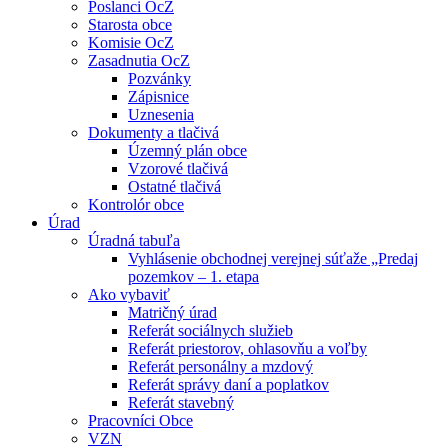
Poslanci OcZ
Starosta obce
Komisie OcZ
Zasadnutia OcZ
Pozvánky
Zápisnice
Uznesenia
Dokumenty a tlačivá
Územný plán obce
Vzorové tlačivá
Ostatné tlačivá
Kontrolór obce
Úrad
Úradná tabuľa
Vyhlásenie obchodnej verejnej súťaže „Predaj
pozemkov – 1. etapa
Ako vybaviť
Matričný úrad
Referát sociálnych služieb
Referát priestorov, ohlasovňu a voľby
Referát personálny a mzdový
Referát správy daní a poplatkov
Referát stavebný
Pracovníci Obce
VZN