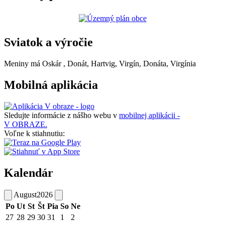
Sviatok a výročie
Meniny má
Oskár
, Donát, Hartvig, Virgín, Donáta, Virgínia
Mobilná aplikácia
Sledujte informácie z nášho webu v
mobilnej aplikácii -
V OBRAZE.
Voľne k stiahnutiu:
Kalendár
August
2026
Po
Ut
St
Št
Pia
So
Ne
27
28
29
30
31
1
2